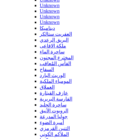
Unknown
Unknown
Unknown
Unknown
ديناميكا
العفريت ستالكر
البريق الرعدي
ملكة الافاعى
ساحرة الماء
المخترع المجنون
الفأس المُعاقب
السفاح
الوريث البارد
المومياء الملكية
العملاق
عازف القيثارة
الفارسة البربرية
ساحرة الجليد
الروبوت الأنيق
جوليا المدرعة
أميرة الضوء
التنين القرمزي
الملاكم الكوني