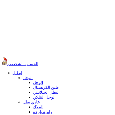
الحساب الشخصي
ابطال
الوحل
الوحل
طين الكريستال
البطل الجيلاتيني
الوحل المَلكي
عادي بطل
الملاك
رامية بارعة