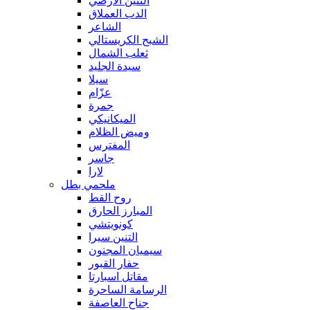
التنين الأرضي
الدب العملاق
الشاعر
الشبح الكريستالي
ثعلب الشمال
سيدة الجليد
سيلا
عزّام
جمرة
الميكانيكي
وميض الظلام
المفترس
جاسر
لارا
ملحمي بطل
روح القط
المبارز الحارق
كونويتشي
التنين سيرا
سيميان المجنون
حفار القبور
مقاتل اسبارتا
الرسامة الساحرة
جناح العاصفة