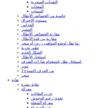
التقنيات السحرية
المعدات
السمات
حاسبة من الخصائص الأبطال
مستوى الإختراق
الحرَاس
المصير
مقارنة الخصائص الأبطال
مقارنة بين قوة الأبطال
ما بطل لوضع المواهب ، رون أو سحر.
تطور تجربة
الشكل الجديد
إستئجار الأبطال
استئجار بطل باستخدام شارات الشرف.
تنوير
نموذج 3D من الحرف
سحر
نقابة
نقابة. نشرة
معركة
حرب النقابات
تحدي زعيم الوحوش
معركة الشعلة
غزو الصحراء