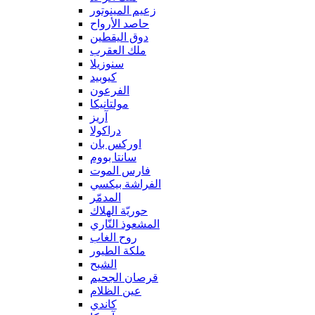
زعيم المينوتور
حاصد الأرواح
دوق اليقطين
ملك العقرب
سنوزيلا
كيوبيد
الفرعون
مولتانيكا
آريز
دراكولا
اوركس بان
سانتا بووم
فارس الموت
الفراشة بيكسي
المدمّر
حوريّة الهلاك
المشعوذ النّاري
روح الغاب
ملكة الطيور
الشبح
قرصان الجحيم
عين الظلام
كاندي