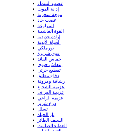
غضب السماء
إدانة الموت
موجة سحرية
غضب حاد
المراوغة
القوة الغاشمة
إرادة حديدية
الحياة الأبدية
نورملكي
قوى شريرة
حماس القائد
إنتعاش حيوي
تقطيع جزئي
دفاع مطلق
رشاقة ومرونة
عزيمة الشجاع
عزيمة العراف
عزيمة الراعي
درع شرير
تسلل
نار الحياة
السيف الطائر
الغطاء الصامت