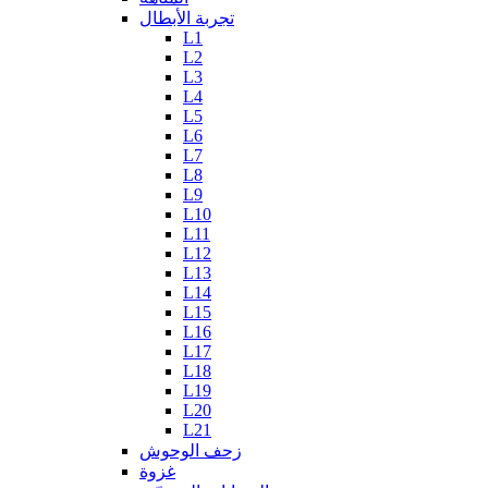
تجربة الأبطال
L1
L2
L3
L4
L5
L6
L7
L8
L9
L10
L11
L12
L13
L14
L15
L16
L17
L18
L19
L20
L21
زحف الوحوش
غزوة