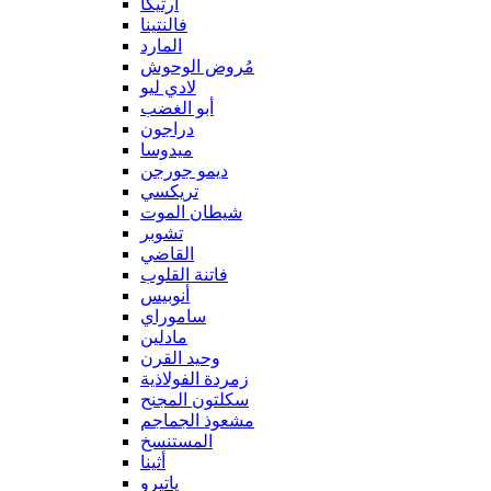
آرتيكا
فالنتينا
المارد
مُروض الوحوش
لادي ليو
أبو الغضب
دراجون
ميدوسا
ديمو جورجن
تريكسي
شيطان الموت
تشوبر
القاضي
فاتنة القلوب
أنوبيس
ساموراي
مادلين
وحيد القرن
زمردة الفولاذية
سكلتون المجنح
مشعوذ الجماجم
المستنسخ
أثينا
ياتيرو