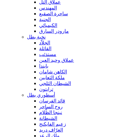
عملاق التل
المهندس
ساحرة الصقيع
الجنية
الكيميائي
مارودر السارق
نخبة بطل
الجلاّد
القاتلة
مستذئب
عملاق وحيد العين
بايندا
الكاهن شامان
ملكة الثعابين
الشيطان الثلجي
ترايتون
أسطوري بطل
قائد الفرسان
روح الساحر
نينجا الظّلام
الشيطانة
زعيم الفايكنج
العرّاف دريد
ملك الرعد