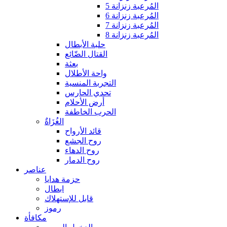
المُرعبة زنزانة 5
المُرعبة زنزانة 6
المُرعبة زنزانة 7
المُرعبة زنزانة 8
حلبة الأبطال
القتال الضّائع
بعثة
واحة الأطلال
التجربة المنسية
تحدي الحارس
أرض الأحلام
الحرب الخاطفة
الغُزَاةٌ
قائد الأرواح
روح الجشع
روح الدهاء
روح الدمار
عناصر
حزمة هدايا
ابطال
قابل للإستهلاك
رموز
مكافأة