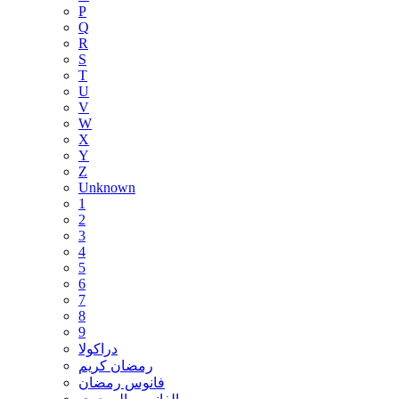
P
Q
R
S
T
U
V
W
X
Y
Z
Unknown
1
2
3
4
5
6
7
8
9
دراكولا
رمضان كريم
فانوس رمضان