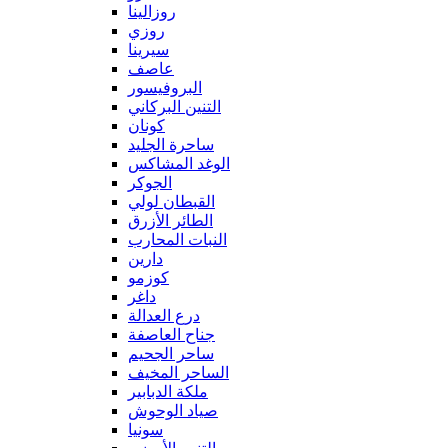
روزالينا
روزي
سيرينا
عاصف
البروفيسور
التنين البركاني
كونان
ساحرة الجليد
الوغد المشاكس
الجوكر
القبطان لولي
الطائر الأزرق
النبات المحارب
دارين
كوزمو
داغر
درع العدالة
جناح العاصفة
ساحر الجحيم
الساحر المخيف
ملكة الدبابير
صياد الوحوش
سونيا