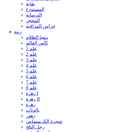
نقابة
المستودع
الترسانة
المحجر
حراس المراقبة
زينة
نينجا الظلام
كأس العالم
علم 1
علم 2
علم 3
علم 4
علم 5
علم 6
علم 7
علم 8
زهرة I
زهرة II
زهرة
بالونات
زهور
شجرة الكريسماس
رجل الثلج