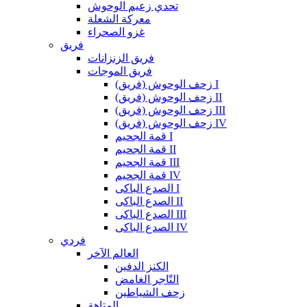
تحدي زعيم الوحوش
معركة الشعلة
غزو الصحراء
فريق
فريق الزنزانات
فريق الموجات
زحف الوحوش (فريق) I
زحف الوحوش (فريق) II
زحف الوحوش (فريق) III
زحف الوحوش (فريق) IV
قمة الجحيم I
قمة الجحيم II
قمة الجحيم III
قمة الجحيم IV
الصدع الباكى I
الصدع الباكى II
الصدع الباكى III
الصدع الباكى IV
فردي
العالم الآخر
الكنز الدفين
التّاجر الغامض
زحف الشياطين
المتاهة