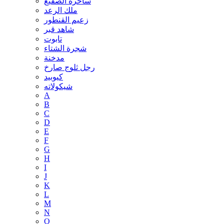
ساحرة الصقيع
ملك الرعد
زعيم القنطور
شاهد قبر
تابوت
شجرة الشتاء
مدخنة
رجل ثلوج صارخ
كيوبيد
شيكولاته
A
B
C
D
E
F
G
H
I
J
K
L
M
N
O