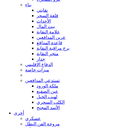
بناء
نقابتي
قلعة السحر
الأحداث
بيت المال
علامة النقابة
عرين المدافعين
قاعدة المدافع
برج مراقبة النقابة
متجر النقابة
جدار
الدفاع الإقليمي
ميزات خاصة
تستدعي المدافعين
ملكة الورود
عين الصقيع
لهيب الخيل
الكلب السحري
الأسد المجنح
أخرى
عسكري
مروحة الفن البطل