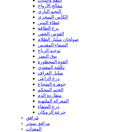
الثقة والثبات
معالج الأرواح
النجم الناري
الكأس السحري
غطاء التنين
نزع الطاقة
القوس الخفي
صولجان سليل الظلام
الشفاء المقدس
توجيه الرياح
بوق النصر
القوة المحظورة
تكلفة المعتدي
سليل العراف
درع الراعي
جوهرة الشجاع
الختم المحكم
مطاردة الدم
المعركة الملتهبة
درع الشفاء
جرعة الزمكان
مُرافق
مرافق سوبر
المعدات