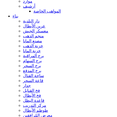
موارد
أرشيف
المواهب الخاصة
بناء
دار البلدية
عرين الأبطال
معسكر الجيش
منجم الذهب
مصنع المانا
خزنة الذهب
خزنة المانا
برج المراقبة
برج السهام
برج السحر
برج المدفع
ساحة القتال
قاعة السحر
جدار
فخ القنابل
فخ الأبطال
قاعدة البطل
مركز التدريب
طوطم الأبطال
معرض المُرافقين