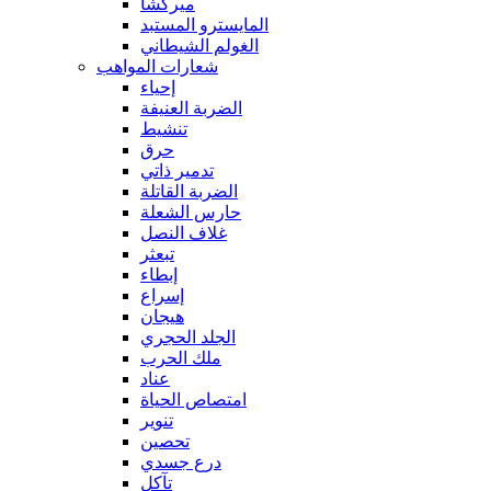
ميركشا
المايسترو المستبد
الغولم الشيطاني
شعارات المواهب
إحياء
الضربة العنيفة
تنشيط
حرق
تدمير ذاتي
الضربة القاتلة
حارس الشعلة
غلاف النصل
تبعثر
إبطاء
إسراع
هيجان
الجلد الحجري
ملك الحرب
عناد
امتصاص الحياة
تنوير
تحصين
درع جسدي
تآكل