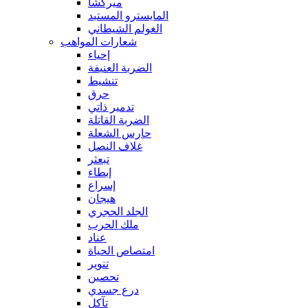
ميركشا
المايسترو المستبد
الغولم الشيطاني
شعارات المواهب
إحياء
الضربة العنيفة
تنشيط
حرق
تدمير ذاتي
الضربة القاتلة
حارس الشعلة
غلاف النصل
تبعثر
إبطاء
إسراع
هيجان
الجلد الحجري
ملك الحرب
عناد
امتصاص الحياة
تنوير
تحصين
درع جسدي
تآكل