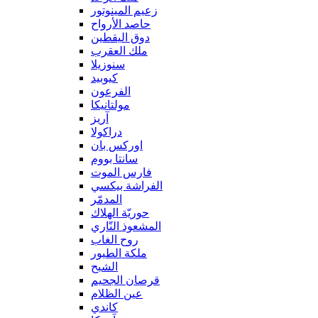
زعيم المينوتور
حاصد الأرواح
دوق اليقطين
ملك العقرب
سنوزيلا
كيوبيد
الفرعون
مولتانيكا
آريز
دراكولا
اوركس بان
سانتا بووم
فارس الموت
الفراشة بيكسي
المدمّر
حوريّة الهلاك
المشعوذ النّاري
روح الغاب
ملكة الطيور
الشبح
قرصان الجحيم
عين الظلام
كاندي