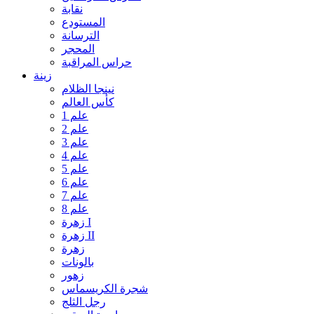
نقابة
المستودع
الترسانة
المحجر
حراس المراقبة
زينة
نينجا الظلام
كأس العالم
علم 1
علم 2
علم 3
علم 4
علم 5
علم 6
علم 7
علم 8
زهرة I
زهرة II
زهرة
بالونات
زهور
شجرة الكريسماس
رجل الثلج