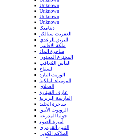
Unknown
Unknown
Unknown
Unknown
ديناميكا
العفريت ستالكر
البريق الرعدي
ملكة الافاعى
ساحرة الماء
المخترع المجنون
الفأس المُعاقب
السفاح
الوريث البارد
المومياء الملكية
العملاق
عازف القيثارة
الفارسة البربرية
ساحرة الجليد
الروبوت الأنيق
جوليا المدرعة
أميرة الضوء
التنين القرمزي
الملاكم الكوني