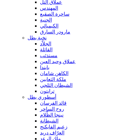
عملاق التل
المهندس
ساحرة الصقيع
الجنية
الكيميائي
مارودر السارق
نخبة بطل
الجلاّد
القاتلة
مستذئب
عملاق وحيد العين
بايندا
الكاهن شامان
ملكة الثعابين
الشيطان الثلجي
ترايتون
أسطوري بطل
قائد الفرسان
روح الساحر
نينجا الظّلام
الشيطانة
زعيم الفايكنج
العرّاف دريد
ملك الرعد