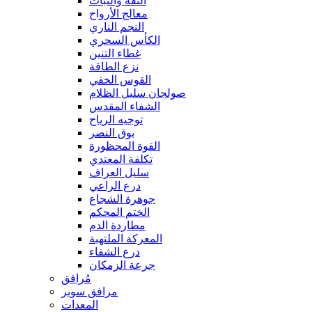
الثقة والثبات
معالج الأرواح
النجم الناري
الكأس السحري
غطاء التنين
نزع الطاقة
القوس الخفي
صولجان سليل الظلام
الشفاء المقدس
توجيه الرياح
بوق النصر
القوة المحظورة
تكلفة المعتدي
سليل العراف
درع الراعي
جوهرة الشجاع
الختم المحكم
مطاردة الدم
المعركة الملتهبة
درع الشفاء
جرعة الزمكان
مُرافق
مرافق سوبر
المعدات