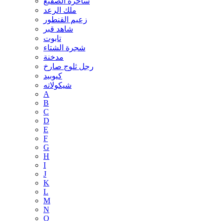
ساحرة الصقيع
ملك الرعد
زعيم القنطور
شاهد قبر
تابوت
شجرة الشتاء
مدخنة
رجل ثلوج صارخ
كيوبيد
شيكولاته
A
B
C
D
E
F
G
H
I
J
K
L
M
N
O