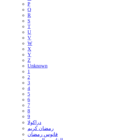
P
Q
R
S
T
U
V
W
X
Y
Z
Unknown
1
2
3
4
5
6
7
8
9
دراكولا
رمضان كريم
فانوس رمضان