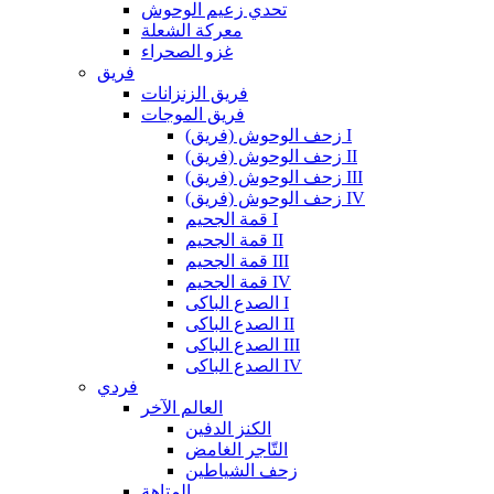
تحدي زعيم الوحوش
معركة الشعلة
غزو الصحراء
فريق
فريق الزنزانات
فريق الموجات
زحف الوحوش (فريق) I
زحف الوحوش (فريق) II
زحف الوحوش (فريق) III
زحف الوحوش (فريق) IV
قمة الجحيم I
قمة الجحيم II
قمة الجحيم III
قمة الجحيم IV
الصدع الباكى I
الصدع الباكى II
الصدع الباكى III
الصدع الباكى IV
فردي
العالم الآخر
الكنز الدفين
التّاجر الغامض
زحف الشياطين
المتاهة