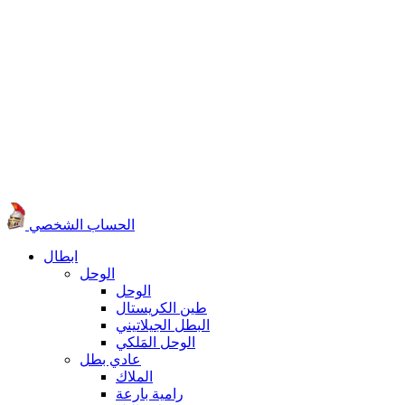
الحساب الشخصي
ابطال
الوحل
الوحل
طين الكريستال
البطل الجيلاتيني
الوحل المَلكي
عادي بطل
الملاك
رامية بارعة