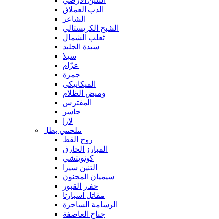
التنين الأرضي
الدب العملاق
الشاعر
الشبح الكريستالي
ثعلب الشمال
سيدة الجليد
سيلا
عزّام
جمرة
الميكانيكي
وميض الظلام
المفترس
جاسر
لارا
ملحمي بطل
روح القط
المبارز الحارق
كونويتشي
التنين سيرا
سيميان المجنون
حفار القبور
مقاتل اسبارتا
الرسامة الساحرة
جناح العاصفة