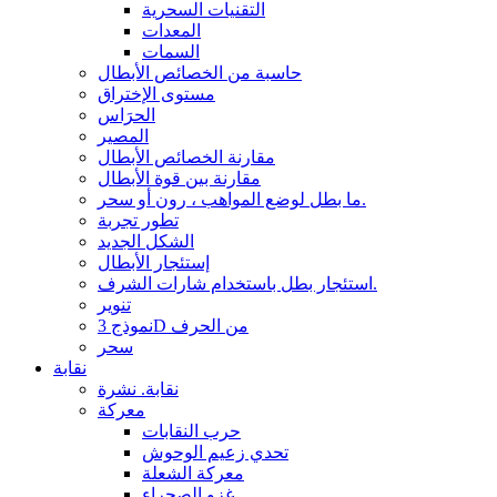
التقنيات السحرية
المعدات
السمات
حاسبة من الخصائص الأبطال
مستوى الإختراق
الحرَاس
المصير
مقارنة الخصائص الأبطال
مقارنة بين قوة الأبطال
ما بطل لوضع المواهب ، رون أو سحر.
تطور تجربة
الشكل الجديد
إستئجار الأبطال
استئجار بطل باستخدام شارات الشرف.
تنوير
نموذج 3D من الحرف
سحر
نقابة
نقابة. نشرة
معركة
حرب النقابات
تحدي زعيم الوحوش
معركة الشعلة
غزو الصحراء