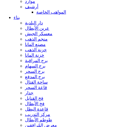
موارد
أرشيف
المواهب الخاصة
بناء
دار البلدية
عرين الأبطال
معسكر الجيش
منجم الذهب
مصنع المانا
خزنة الذهب
خزنة المانا
برج المراقبة
برج السهام
برج السحر
برج المدفع
ساحة القتال
قاعة السحر
جدار
فخ القنابل
فخ الأبطال
قاعدة البطل
مركز التدريب
طوطم الأبطال
معرض المُرافقين