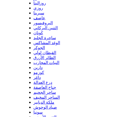
روزالينا
روزي
سيرينا
عاصف
البروفيسور
التنين البركاني
كونان
ساحرة الجليد
الوغد المشاكس
الجوكر
القبطان لولي
الطائر الأزرق
النبات المحارب
دارين
كوزمو
داغر
درع العدالة
جناح العاصفة
ساحر الجحيم
الساحر المخيف
ملكة الدبابير
صياد الوحوش
سونيا