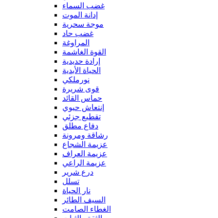
غضب السماء
إدانة الموت
موجة سحرية
غضب حاد
المراوغة
القوة الغاشمة
إرادة حديدية
الحياة الأبدية
نورملكي
قوى شريرة
حماس القائد
إنتعاش حيوي
تقطيع جزئي
دفاع مطلق
رشاقة ومرونة
عزيمة الشجاع
عزيمة العراف
عزيمة الراعي
درع شرير
تسلل
نار الحياة
السيف الطائر
الغطاء الصامت