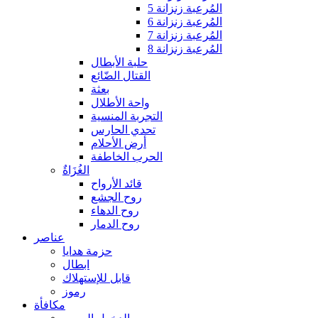
المُرعبة زنزانة 5
المُرعبة زنزانة 6
المُرعبة زنزانة 7
المُرعبة زنزانة 8
حلبة الأبطال
القتال الضّائع
بعثة
واحة الأطلال
التجربة المنسية
تحدي الحارس
أرض الأحلام
الحرب الخاطفة
الغُزَاةٌ
قائد الأرواح
روح الجشع
روح الدهاء
روح الدمار
عناصر
حزمة هدايا
ابطال
قابل للإستهلاك
رموز
مكافأة