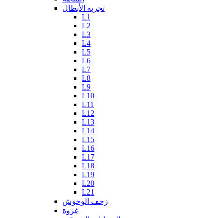
تجربة الأبطال
L1
L2
L3
L4
L5
L6
L7
L8
L9
L10
L11
L12
L13
L14
L15
L16
L17
L18
L19
L20
L21
زحف الوحوش
غزوة