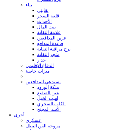
بناء
نقابتي
قلعة السحر
الأحداث
بيت المال
علامة النقابة
عرين المدافعين
قاعدة المدافع
برج مراقبة النقابة
متجر النقابة
جدار
الدفاع الإقليمي
ميزات خاصة
تستدعي المدافعين
ملكة الورود
عين الصقيع
لهيب الخيل
الكلب السحري
الأسد المجنح
أخرى
عسكري
مروحة الفن البطل