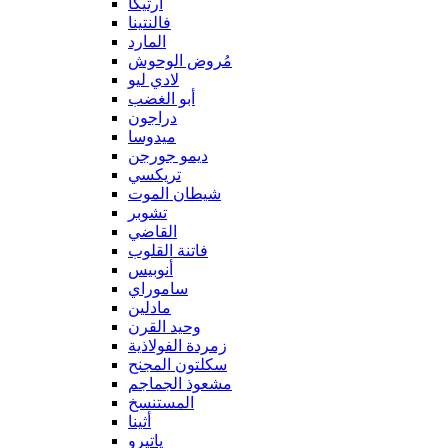
آرتيكا
فالنتينا
المارد
مُروض الوحوش
لادي ليو
أبو الغضب
دراجون
ميدوسا
ديمو جورجن
تريكسي
شيطان الموت
تشوبر
القاضي
فاتنة القلوب
أنوبيس
ساموراي
مادلين
وحيد القرن
زمردة الفولاذية
سكلتون المجنح
مشعوذ الجماجم
المستنسخ
أثينا
ياتيرو