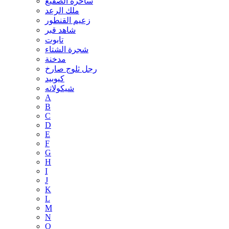
ساحرة الصقيع
ملك الرعد
زعيم القنطور
شاهد قبر
تابوت
شجرة الشتاء
مدخنة
رجل ثلوج صارخ
كيوبيد
شيكولاته
A
B
C
D
E
F
G
H
I
J
K
L
M
N
O