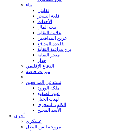
بناء
نقابتي
قلعة السحر
الأحداث
بيت المال
علامة النقابة
عرين المدافعين
قاعدة المدافع
برج مراقبة النقابة
متجر النقابة
جدار
الدفاع الإقليمي
ميزات خاصة
تستدعي المدافعين
ملكة الورود
عين الصقيع
لهيب الخيل
الكلب السحري
الأسد المجنح
أخرى
عسكري
مروحة الفن البطل