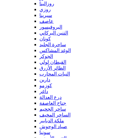
روزالينا
روزي
سيرينا
عاصف
البروفيسور
التنين البركاني
كونان
ساحرة الجليد
الوغد المشاكس
الجوكر
القبطان لولي
الطائر الأزرق
النبات المحارب
دارين
كوزمو
داغر
درع العدالة
جناح العاصفة
ساحر الجحيم
الساحر المخيف
ملكة الدبابير
صياد الوحوش
سونيا