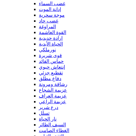
غضب السماء
إدانة الموت
موجة سحرية
غضب حاد
المراوغة
القوة الغاشمة
إرادة حديدية
الحياة الأبدية
نورملكي
قوى شريرة
حماس القائد
إنتعاش حيوي
تقطيع جزئي
دفاع مطلق
رشاقة ومرونة
عزيمة الشجاع
عزيمة العراف
عزيمة الراعي
درع شرير
تسلل
نار الحياة
السيف الطائر
الغطاء الصامت