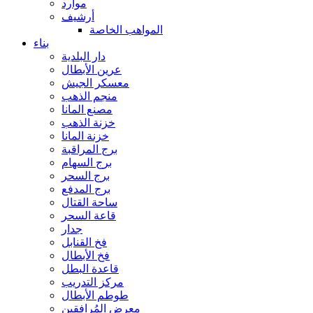
موارد
أرشيف
المواهب الخاصة
بناء
دار البلدية
عرين الأبطال
معسكر الجيش
منجم الذهب
مصنع المانا
خزنة الذهب
خزنة المانا
برج المراقبة
برج السهام
برج السحر
برج المدفع
ساحة القتال
قاعة السحر
جدار
فخ القنابل
فخ الأبطال
قاعدة البطل
مركز التدريب
طوطم الأبطال
معرض المُرافقين