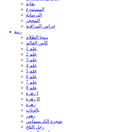
نقابة
المستودع
الترسانة
المحجر
حراس المراقبة
زينة
نينجا الظلام
كأس العالم
علم 1
علم 2
علم 3
علم 4
علم 5
علم 6
علم 7
علم 8
زهرة I
زهرة II
زهرة
بالونات
زهور
شجرة الكريسماس
رجل الثلج