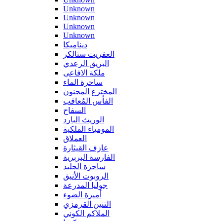
Unknown
Unknown
Unknown
Unknown
ديناميكا
العفريت ستالكر
البريق الرعدي
ملكة الافاعى
ساحرة الماء
المخترع المجنون
الفأس المُعاقب
السفاح
الوريث البارد
المومياء الملكية
العملاق
عازف القيثارة
الفارسة البربرية
ساحرة الجليد
الروبوت الأنيق
جوليا المدرعة
أميرة الضوء
التنين القرمزي
الملاكم الكوني