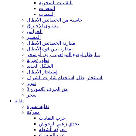
التقنيات السحرية
المعدات
السمات
حاسبة من الخصائص الأبطال
مستوى الإختراق
الحرَاس
المصير
مقارنة الخصائص الأبطال
مقارنة بين قوة الأبطال
ما بطل لوضع المواهب ، رون أو سحر.
تطور تجربة
الشكل الجديد
إستئجار الأبطال
استئجار بطل باستخدام شارات الشرف.
تنوير
نموذج 3D من الحرف
سحر
نقابة
نقابة. نشرة
معركة
حرب النقابات
تحدي زعيم الوحوش
معركة الشعلة
غزو الصحراء