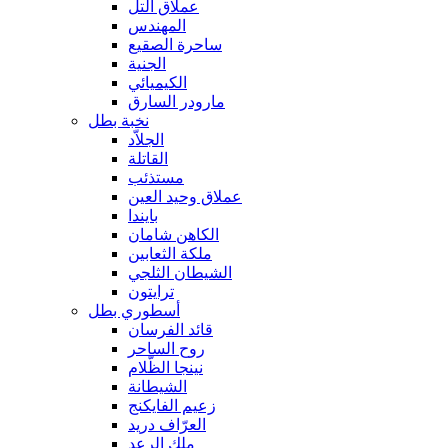
عملاق التل
المهندس
ساحرة الصقيع
الجنية
الكيميائي
مارودر السارق
نخبة بطل
الجلاّد
القاتلة
مستذئب
عملاق وحيد العين
بايندا
الكاهن شامان
ملكة الثعابين
الشيطان الثلجي
ترايتون
أسطوري بطل
قائد الفرسان
روح الساحر
نينجا الظّلام
الشيطانة
زعيم الفايكنج
العرّاف دريد
ملك الرعد