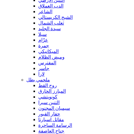
التنين الأرضي
الدب العملاق
الشاعر
الشبح الكريستالي
ثعلب الشمال
سيدة الجليد
سيلا
عزّام
جمرة
الميكانيكي
وميض الظلام
المفترس
جاسر
لارا
ملحمي بطل
روح القط
المبارز الحارق
كونويتشي
التنين سيرا
سيميان المجنون
حفار القبور
مقاتل اسبارتا
الرسامة الساحرة
جناح العاصفة