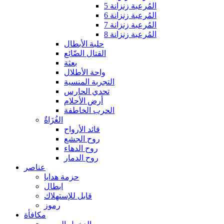
المُرعبة زنزانة 5
المُرعبة زنزانة 6
المُرعبة زنزانة 7
المُرعبة زنزانة 8
حلبة الأبطال
القتال الضّائع
بعثة
واحة الأطلال
التجربة المنسية
تحدي الحارس
أرض الأحلام
الحرب الخاطفة
الغُزَاةٌ
قائد الأرواح
روح الجشع
روح الدهاء
روح الدمار
عناصر
حزمة هدايا
ابطال
قابل للإستهلاك
رموز
مكافأة