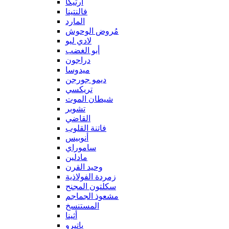
آرتيكا
فالنتينا
المارد
مُروض الوحوش
لادي ليو
أبو الغضب
دراجون
ميدوسا
ديمو جورجن
تريكسي
شيطان الموت
تشوبر
القاضي
فاتنة القلوب
أنوبيس
ساموراي
مادلين
وحيد القرن
زمردة الفولاذية
سكلتون المجنح
مشعوذ الجماجم
المستنسخ
أثينا
ياتيرو