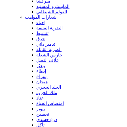
ميركشا
المايسترو المستبد
الغولم الشيطاني
شعارات المواهب
إحياء
الضربة العنيفة
تنشيط
حرق
تدمير ذاتي
الضربة القاتلة
حارس الشعلة
غلاف النصل
تبعثر
إبطاء
إسراع
هيجان
الجلد الحجري
ملك الحرب
عناد
امتصاص الحياة
تنوير
تحصين
درع جسدي
تآكل