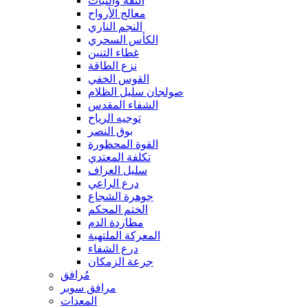
الثقة والثبات
معالج الأرواح
النجم الناري
الكأس السحري
غطاء التنين
نزع الطاقة
القوس الخفي
صولجان سليل الظلام
الشفاء المقدس
توجيه الرياح
بوق النصر
القوة المحظورة
تكلفة المعتدي
سليل العراف
درع الراعي
جوهرة الشجاع
الختم المحكم
مطاردة الدم
المعركة الملتهبة
درع الشفاء
جرعة الزمكان
مُرافق
مرافق سوبر
المعدات