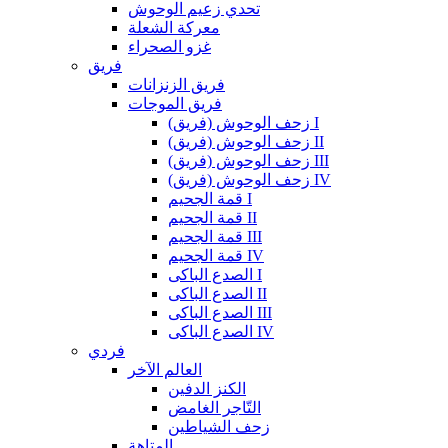
تحدي زعيم الوحوش
معركة الشعلة
غزو الصحراء
فريق
فريق الزنزانات
فريق الموجات
زحف الوحوش (فريق) I
زحف الوحوش (فريق) II
زحف الوحوش (فريق) III
زحف الوحوش (فريق) IV
قمة الجحيم I
قمة الجحيم II
قمة الجحيم III
قمة الجحيم IV
الصدع الباكى I
الصدع الباكى II
الصدع الباكى III
الصدع الباكى IV
فردي
العالم الآخر
الكنز الدفين
التّاجر الغامض
زحف الشياطين
المتاهة