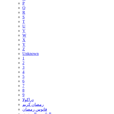
P
Q
R
S
T
U
V
W
X
Y
Z
Unknown
1
2
3
4
5
6
7
8
9
دراكولا
رمضان كريم
فانوس رمضان