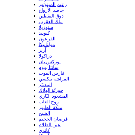
زعيم المينوتور
حاصد الأرواح
دوق اليقطين
ملك العقرب
سنوزيلا
كيوبيد
الفرعون
مولتانيكا
آريز
دراكولا
اوركس بان
سانتا بووم
فارس الموت
الفراشة بيكسي
المدمّر
حوريّة الهلاك
المشعوذ النّاري
روح الغاب
ملكة الطيور
الشبح
قرصان الجحيم
عين الظلام
كاندي