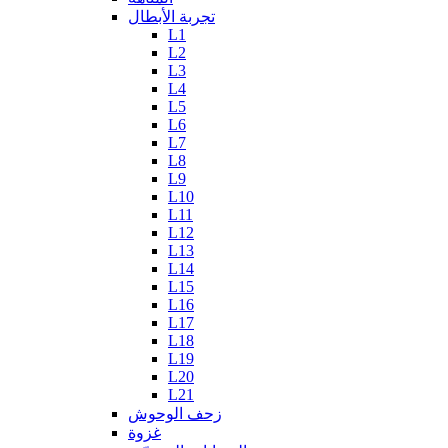
تجربة الأبطال
L1
L2
L3
L4
L5
L6
L7
L8
L9
L10
L11
L12
L13
L14
L15
L16
L17
L18
L19
L20
L21
زحف الوحوش
غزوة