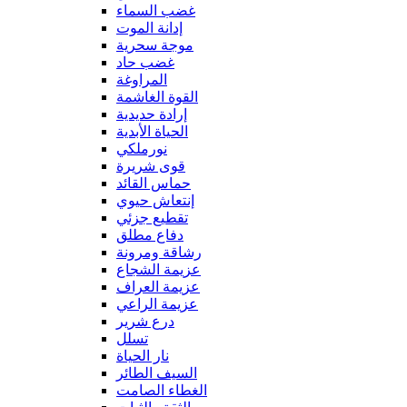
غضب السماء
إدانة الموت
موجة سحرية
غضب حاد
المراوغة
القوة الغاشمة
إرادة حديدية
الحياة الأبدية
نورملكي
قوى شريرة
حماس القائد
إنتعاش حيوي
تقطيع جزئي
دفاع مطلق
رشاقة ومرونة
عزيمة الشجاع
عزيمة العراف
عزيمة الراعي
درع شرير
تسلل
نار الحياة
السيف الطائر
الغطاء الصامت