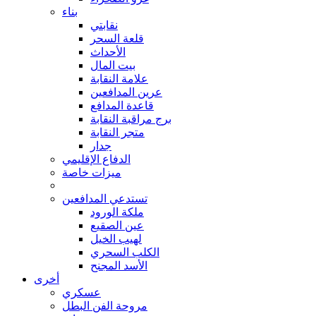
بناء
نقابتي
قلعة السحر
الأحداث
بيت المال
علامة النقابة
عرين المدافعين
قاعدة المدافع
برج مراقبة النقابة
متجر النقابة
جدار
الدفاع الإقليمي
ميزات خاصة
تستدعي المدافعين
ملكة الورود
عين الصقيع
لهيب الخيل
الكلب السحري
الأسد المجنح
أخرى
عسكري
مروحة الفن البطل