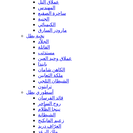
عملاق التل
المهندس
ساحرة الصقيع
الجنية
الكيميائي
مارودر السارق
نخبة بطل
الجلاّد
القاتلة
مستذئب
عملاق وحيد العين
بايندا
الكاهن شامان
ملكة الثعابين
الشيطان الثلجي
ترايتون
أسطوري بطل
قائد الفرسان
روح الساحر
نينجا الظّلام
الشيطانة
زعيم الفايكنج
العرّاف دريد
ملك الرعد