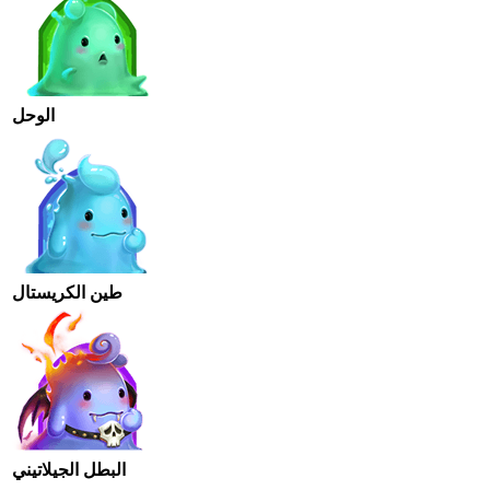
الوحل
طين الكريستال
البطل الجيلاتيني