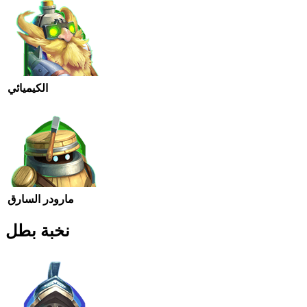
الكيميائي
مارودر السارق
نخبة بطل