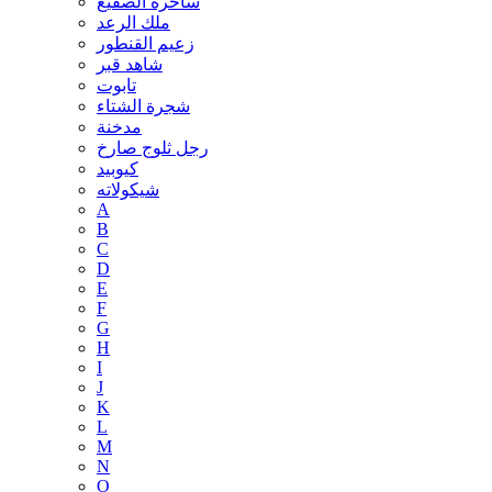
ساحرة الصقيع
ملك الرعد
زعيم القنطور
شاهد قبر
تابوت
شجرة الشتاء
مدخنة
رجل ثلوج صارخ
كيوبيد
شيكولاته
A
B
C
D
E
F
G
H
I
J
K
L
M
N
O