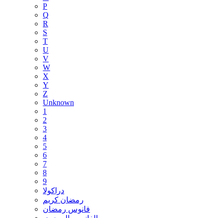
P
Q
R
S
T
U
V
W
X
Y
Z
Unknown
1
2
3
4
5
6
7
8
9
دراكولا
رمضان كريم
فانوس رمضان