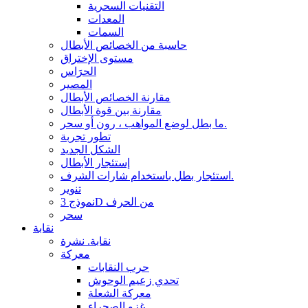
التقنيات السحرية
المعدات
السمات
حاسبة من الخصائص الأبطال
مستوى الإختراق
الحرَاس
المصير
مقارنة الخصائص الأبطال
مقارنة بين قوة الأبطال
ما بطل لوضع المواهب ، رون أو سحر.
تطور تجربة
الشكل الجديد
إستئجار الأبطال
استئجار بطل باستخدام شارات الشرف.
تنوير
نموذج 3D من الحرف
سحر
نقابة
نقابة. نشرة
معركة
حرب النقابات
تحدي زعيم الوحوش
معركة الشعلة
غزو الصحراء