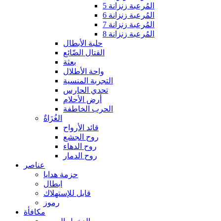
المُرعبة زنزانة 5
المُرعبة زنزانة 6
المُرعبة زنزانة 7
المُرعبة زنزانة 8
حلبة الأبطال
القتال الضّائع
بعثة
واحة الأطلال
التجربة المنسية
تحدي الحارس
أرض الأحلام
الحرب الخاطفة
الغُزَاةٌ
قائد الأرواح
روح الجشع
روح الدهاء
روح الدمار
عناصر
حزمة هدايا
ابطال
قابل للإستهلاك
رموز
مكافأة