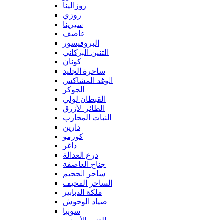
روزالينا
روزي
سيرينا
عاصف
البروفيسور
التنين البركاني
كونان
ساحرة الجليد
الوغد المشاكس
الجوكر
القبطان لولي
الطائر الأزرق
النبات المحارب
دارين
كوزمو
داغر
درع العدالة
جناح العاصفة
ساحر الجحيم
الساحر المخيف
ملكة الدبابير
صياد الوحوش
سونيا