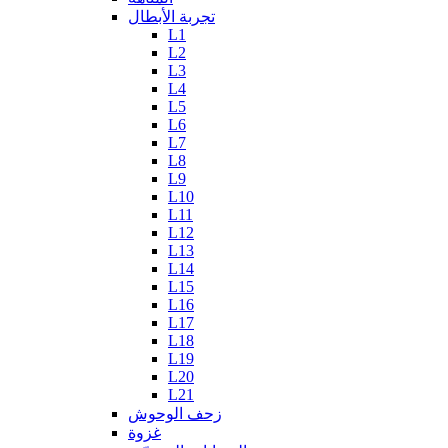
تجربة الأبطال
L1
L2
L3
L4
L5
L6
L7
L8
L9
L10
L11
L12
L13
L14
L15
L16
L17
L18
L19
L20
L21
زحف الوحوش
غزوة