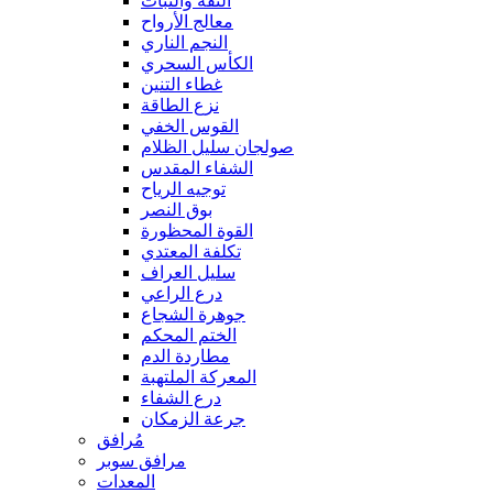
الثقة والثبات
معالج الأرواح
النجم الناري
الكأس السحري
غطاء التنين
نزع الطاقة
القوس الخفي
صولجان سليل الظلام
الشفاء المقدس
توجيه الرياح
بوق النصر
القوة المحظورة
تكلفة المعتدي
سليل العراف
درع الراعي
جوهرة الشجاع
الختم المحكم
مطاردة الدم
المعركة الملتهبة
درع الشفاء
جرعة الزمكان
مُرافق
مرافق سوبر
المعدات