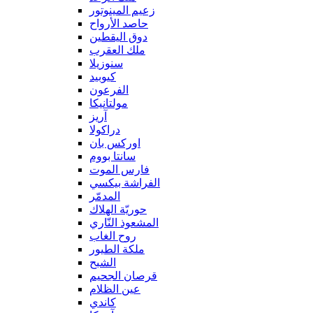
زعيم المينوتور
حاصد الأرواح
دوق اليقطين
ملك العقرب
سنوزيلا
كيوبيد
الفرعون
مولتانيكا
آريز
دراكولا
اوركس بان
سانتا بووم
فارس الموت
الفراشة بيكسي
المدمّر
حوريّة الهلاك
المشعوذ النّاري
روح الغاب
ملكة الطيور
الشبح
قرصان الجحيم
عين الظلام
كاندي