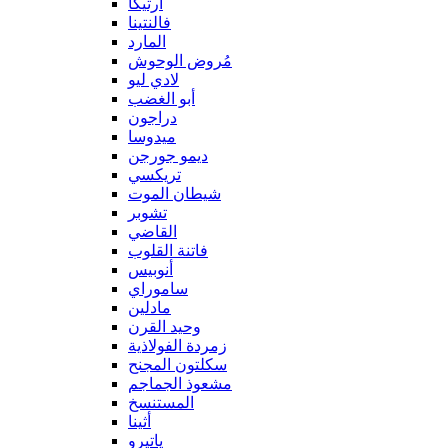
آرتيكا
فالنتينا
المارد
مُروض الوحوش
لادي ليو
أبو الغضب
دراجون
ميدوسا
ديمو جورجن
تريكسي
شيطان الموت
تشوبر
القاضي
فاتنة القلوب
أنوبيس
ساموراي
مادلين
وحيد القرن
زمردة الفولاذية
سكلتون المجنح
مشعوذ الجماجم
المستنسخ
أثينا
ياتيرو