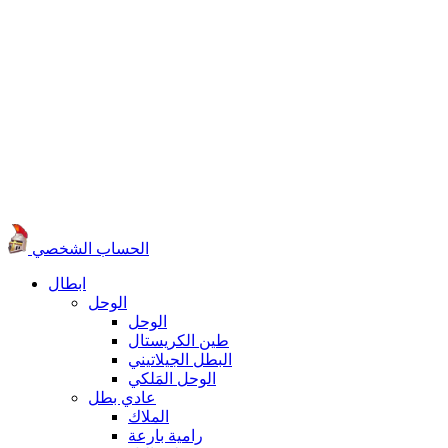
الحساب الشخصي
ابطال
الوحل
الوحل
طين الكريستال
البطل الجيلاتيني
الوحل المَلكي
عادي بطل
الملاك
رامية بارعة