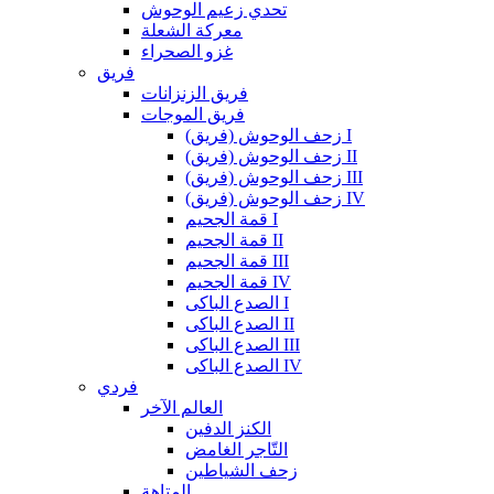
تحدي زعيم الوحوش
معركة الشعلة
غزو الصحراء
فريق
فريق الزنزانات
فريق الموجات
زحف الوحوش (فريق) I
زحف الوحوش (فريق) II
زحف الوحوش (فريق) III
زحف الوحوش (فريق) IV
قمة الجحيم I
قمة الجحيم II
قمة الجحيم III
قمة الجحيم IV
الصدع الباكى I
الصدع الباكى II
الصدع الباكى III
الصدع الباكى IV
فردي
العالم الآخر
الكنز الدفين
التّاجر الغامض
زحف الشياطين
المتاهة