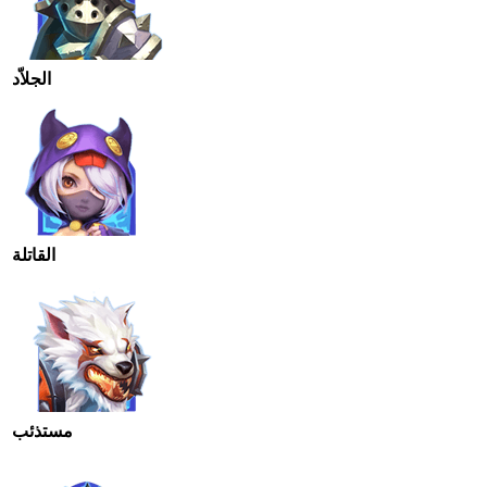
الجلاّد
القاتلة
مستذئب