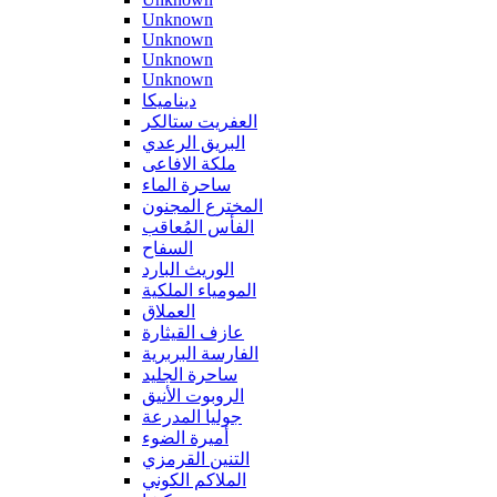
Unknown
Unknown
Unknown
Unknown
ديناميكا
العفريت ستالكر
البريق الرعدي
ملكة الافاعى
ساحرة الماء
المخترع المجنون
الفأس المُعاقب
السفاح
الوريث البارد
المومياء الملكية
العملاق
عازف القيثارة
الفارسة البربرية
ساحرة الجليد
الروبوت الأنيق
جوليا المدرعة
أميرة الضوء
التنين القرمزي
الملاكم الكوني