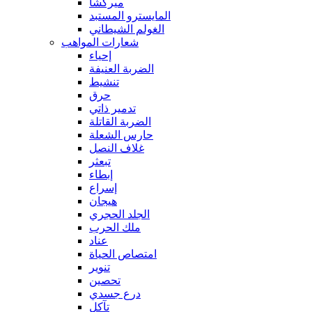
ميركشا
المايسترو المستبد
الغولم الشيطاني
شعارات المواهب
إحياء
الضربة العنيفة
تنشيط
حرق
تدمير ذاتي
الضربة القاتلة
حارس الشعلة
غلاف النصل
تبعثر
إبطاء
إسراع
هيجان
الجلد الحجري
ملك الحرب
عناد
امتصاص الحياة
تنوير
تحصين
درع جسدي
تآكل