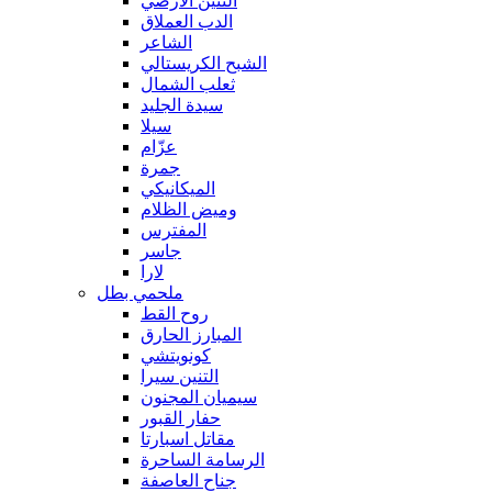
التنين الأرضي
الدب العملاق
الشاعر
الشبح الكريستالي
ثعلب الشمال
سيدة الجليد
سيلا
عزّام
جمرة
الميكانيكي
وميض الظلام
المفترس
جاسر
لارا
ملحمي بطل
روح القط
المبارز الحارق
كونويتشي
التنين سيرا
سيميان المجنون
حفار القبور
مقاتل اسبارتا
الرسامة الساحرة
جناح العاصفة