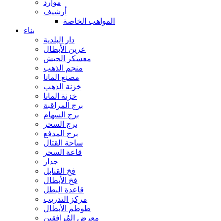
موارد
أرشيف
المواهب الخاصة
بناء
دار البلدية
عرين الأبطال
معسكر الجيش
منجم الذهب
مصنع المانا
خزنة الذهب
خزنة المانا
برج المراقبة
برج السهام
برج السحر
برج المدفع
ساحة القتال
قاعة السحر
جدار
فخ القنابل
فخ الأبطال
قاعدة البطل
مركز التدريب
طوطم الأبطال
معرض المُرافقين