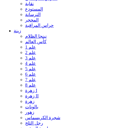
نقابة
المستودع
الترسانة
المحجر
حراس المراقبة
زينة
نينجا الظلام
كأس العالم
علم 1
علم 2
علم 3
علم 4
علم 5
علم 6
علم 7
علم 8
زهرة I
زهرة II
زهرة
بالونات
زهور
شجرة الكريسماس
رجل الثلج