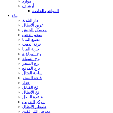
موارد
أرشيف
المواهب الخاصة
بناء
دار البلدية
عرين الأبطال
معسكر الجيش
منجم الذهب
مصنع المانا
خزنة الذهب
خزنة المانا
برج المراقبة
برج السهام
برج السحر
برج المدفع
ساحة القتال
قاعة السحر
جدار
فخ القنابل
فخ الأبطال
قاعدة البطل
مركز التدريب
طوطم الأبطال
معرض المُرافقين