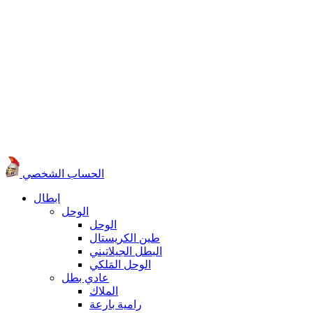
الحساب الشخصي
ابطال
الوحل
الوحل
طين الكريستال
البطل الجيلاتيني
الوحل المَلكي
عادي بطل
الملاك
رامية بارعة