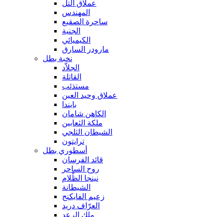
عملاق التل
المهندس
ساحرة الصقيع
الجنية
الكيميائي
مارودر السارق
نخبة بطل
الجلاّد
القاتلة
مستذئب
عملاق وحيد العين
بايندا
الكاهن شامان
ملكة الثعابين
الشيطان الثلجي
ترايتون
أسطوري بطل
قائد الفرسان
روح الساحر
نينجا الظّلام
الشيطانة
زعيم الفايكنج
العرّاف دريد
ملك الرعد