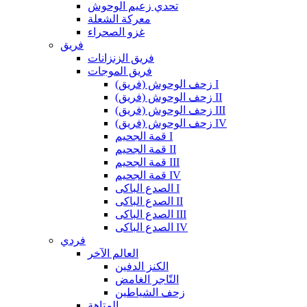
تحدي زعيم الوحوش
معركة الشعلة
غزو الصحراء
فريق
فريق الزنزانات
فريق الموجات
زحف الوحوش (فريق) I
زحف الوحوش (فريق) II
زحف الوحوش (فريق) III
زحف الوحوش (فريق) IV
قمة الجحيم I
قمة الجحيم II
قمة الجحيم III
قمة الجحيم IV
الصدع الباكى I
الصدع الباكى II
الصدع الباكى III
الصدع الباكى IV
فردي
العالم الآخر
الكنز الدفين
التّاجر الغامض
زحف الشياطين
المتاهة