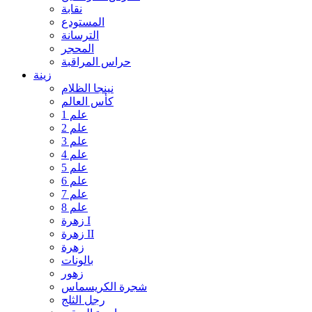
نقابة
المستودع
الترسانة
المحجر
حراس المراقبة
زينة
نينجا الظلام
كأس العالم
علم 1
علم 2
علم 3
علم 4
علم 5
علم 6
علم 7
علم 8
زهرة I
زهرة II
زهرة
بالونات
زهور
شجرة الكريسماس
رجل الثلج