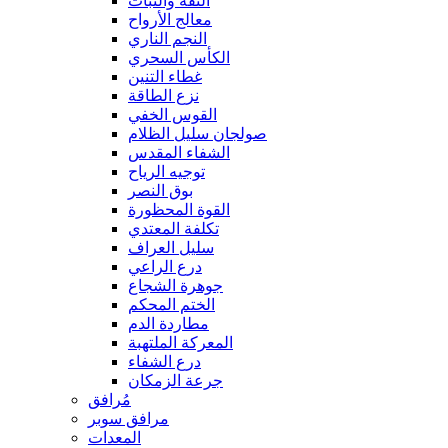
الثقة والثبات
معالج الأرواح
النجم الناري
الكأس السحري
غطاء التنين
نزع الطاقة
القوس الخفي
صولجان سليل الظلام
الشفاء المقدس
توجيه الرياح
بوق النصر
القوة المحظورة
تكلفة المعتدي
سليل العراف
درع الراعي
جوهرة الشجاع
الختم المحكم
مطاردة الدم
المعركة الملتهبة
درع الشفاء
جرعة الزمكان
مُرافق
مرافق سوبر
المعدات