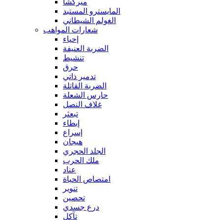
ميركشا
المايسترو المستبد
الغولم الشيطاني
شعارات المواهب
إحياء
الضربة العنيفة
تنشيط
حرق
تدمير ذاتي
الضربة القاتلة
حارس الشعلة
غلاف النصل
تبعثر
إبطاء
إسراع
هيجان
الجلد الحجري
ملك الحرب
عناد
امتصاص الحياة
تنوير
تحصين
درع جسدي
تآكل