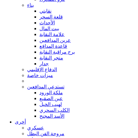
بناء
نقابتي
قلعة السحر
الأحداث
بيت المال
علامة النقابة
عرين المدافعين
قاعدة المدافع
برج مراقبة النقابة
متجر النقابة
جدار
الدفاع الإقليمي
ميزات خاصة
تستدعي المدافعين
ملكة الورود
عين الصقيع
لهيب الخيل
الكلب السحري
الأسد المجنح
أخرى
عسكري
مروحة الفن البطل