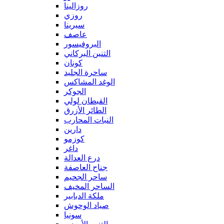
روزالينا
روزي
سيرينا
عاصف
البروفيسور
التنين البركاني
كونان
ساحرة الجليد
الوغد المشاكس
الجوكر
القبطان لولي
الطائر الأزرق
النبات المحارب
دارين
كوزمو
داغر
درع العدالة
جناح العاصفة
ساحر الجحيم
الساحر المخيف
ملكة الدبابير
صياد الوحوش
سونيا