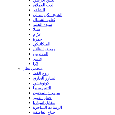
التنين الأرضي
الدب العملاق
الشاعر
الشبح الكريستالي
ثعلب الشمال
سيدة الجليد
سيلا
عزّام
جمرة
الميكانيكي
وميض الظلام
المفترس
جاسر
لارا
ملحمي بطل
روح القط
المبارز الحارق
كونويتشي
التنين سيرا
سيميان المجنون
حفار القبور
مقاتل اسبارتا
الرسامة الساحرة
جناح العاصفة