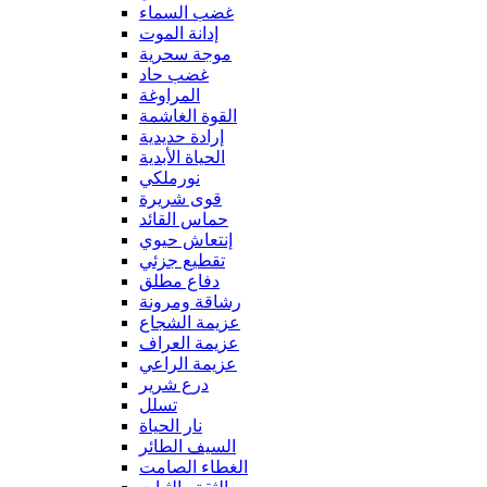
غضب السماء
إدانة الموت
موجة سحرية
غضب حاد
المراوغة
القوة الغاشمة
إرادة حديدية
الحياة الأبدية
نورملكي
قوى شريرة
حماس القائد
إنتعاش حيوي
تقطيع جزئي
دفاع مطلق
رشاقة ومرونة
عزيمة الشجاع
عزيمة العراف
عزيمة الراعي
درع شرير
تسلل
نار الحياة
السيف الطائر
الغطاء الصامت