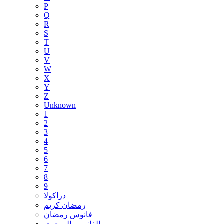
P
Q
R
S
T
U
V
W
X
Y
Z
Unknown
1
2
3
4
5
6
7
8
9
دراكولا
رمضان كريم
فانوس رمضان