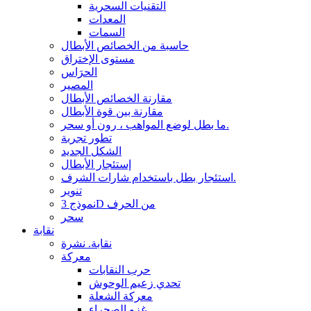
التقنيات السحرية
المعدات
السمات
حاسبة من الخصائص الأبطال
مستوى الإختراق
الحرَاس
المصير
مقارنة الخصائص الأبطال
مقارنة بين قوة الأبطال
ما بطل لوضع المواهب ، رون أو سحر.
تطور تجربة
الشكل الجديد
إستئجار الأبطال
استئجار بطل باستخدام شارات الشرف.
تنوير
نموذج 3D من الحرف
سحر
نقابة
نقابة. نشرة
معركة
حرب النقابات
تحدي زعيم الوحوش
معركة الشعلة
غزو الصحراء