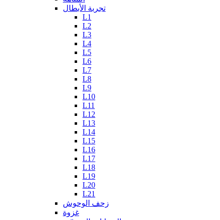
تجربة الأبطال
L1
L2
L3
L4
L5
L6
L7
L8
L9
L10
L11
L12
L13
L14
L15
L16
L17
L18
L19
L20
L21
زحف الوحوش
غزوة