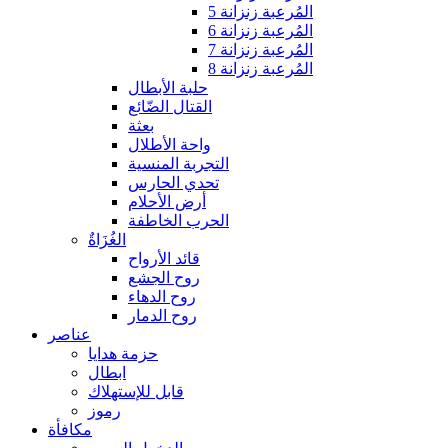
المُرعبة زنزانة 5
المُرعبة زنزانة 6
المُرعبة زنزانة 7
المُرعبة زنزانة 8
حلبة الأبطال
القتال الضّائع
بعثة
واحة الأطلال
التجربة المنسية
تحدي الحارس
أرض الأحلام
الحرب الخاطفة
الغُزَاةٌ
قائد الأرواح
روح الجشع
روح الدهاء
روح الدمار
عناصر
حزمة هدايا
ابطال
قابل للإستهلاك
رموز
مكافأة