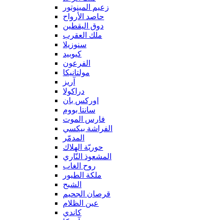
زعيم المينوتور
حاصد الأرواح
دوق اليقطين
ملك العقرب
سنوزيلا
كيوبيد
الفرعون
مولتانيكا
آريز
دراكولا
اوركس بان
سانتا بووم
فارس الموت
الفراشة بيكسي
المدمّر
حوريّة الهلاك
المشعوذ النّاري
روح الغاب
ملكة الطيور
الشبح
قرصان الجحيم
عين الظلام
كاندي