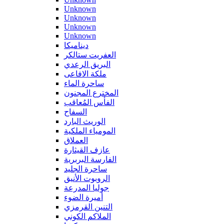
Unknown
Unknown
Unknown
Unknown
ديناميكا
العفريت ستالكر
البريق الرعدي
ملكة الافاعى
ساحرة الماء
المخترع المجنون
الفأس المُعاقب
السفاح
الوريث البارد
المومياء الملكية
العملاق
عازف القيثارة
الفارسة البربرية
ساحرة الجليد
الروبوت الأنيق
جوليا المدرعة
أميرة الضوء
التنين القرمزي
الملاكم الكوني