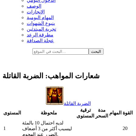
الدخول اليومي
الوصف
الإنجازات
المهام اليومية
ينبوع الشهوات
تجربة المبتدئين
مطرقة الرعد
عجلة الصداقة
شعارات المواهب: الضربة القاتلة
الضربة القاتلة
مدة
ترقية
القوة
المهام
ملحوظة
المستوى
السحر
المستوى
لديه احتمال 10 بالمئة
1
20
ليسبب أكثر من 3 أضعاف
الضرر عند الهجوم.