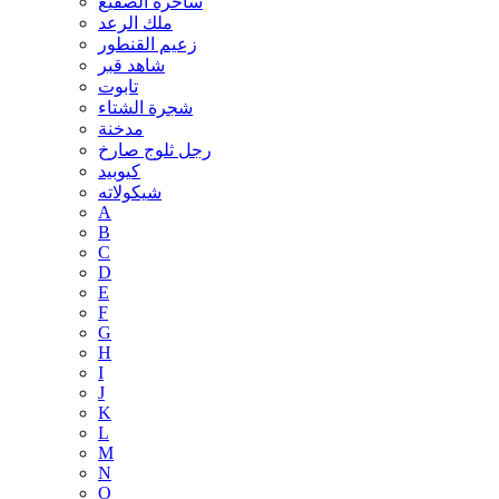
ساحرة الصقيع
ملك الرعد
زعيم القنطور
شاهد قبر
تابوت
شجرة الشتاء
مدخنة
رجل ثلوج صارخ
كيوبيد
شيكولاته
A
B
C
D
E
F
G
H
I
J
K
L
M
N
O