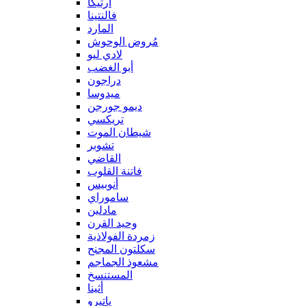
آرتيكا
فالنتينا
المارد
مُروض الوحوش
لادي ليو
أبو الغضب
دراجون
ميدوسا
ديمو جورجن
تريكسي
شيطان الموت
تشوبر
القاضي
فاتنة القلوب
أنوبيس
ساموراي
مادلين
وحيد القرن
زمردة الفولاذية
سكلتون المجنح
مشعوذ الجماجم
المستنسخ
أثينا
ياتيرو