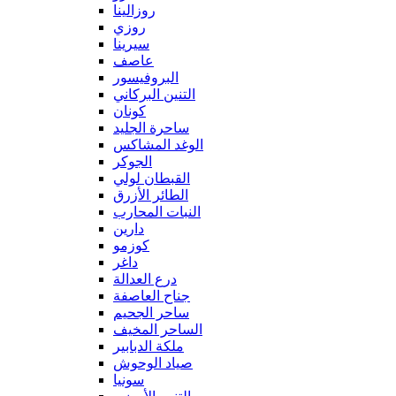
روزالينا
روزي
سيرينا
عاصف
البروفيسور
التنين البركاني
كونان
ساحرة الجليد
الوغد المشاكس
الجوكر
القبطان لولي
الطائر الأزرق
النبات المحارب
دارين
كوزمو
داغر
درع العدالة
جناح العاصفة
ساحر الجحيم
الساحر المخيف
ملكة الدبابير
صياد الوحوش
سونيا