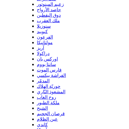
زعيم المينوتور
حاصد الأرواح
دوق اليقطين
ملك العقرب
سنوزيلا
كيوبيد
الفرعون
مولتانيكا
آريز
دراكولا
اوركس بان
سانتا بووم
فارس الموت
الفراشة بيكسي
المدمّر
حوريّة الهلاك
المشعوذ النّاري
روح الغاب
ملكة الطيور
الشبح
قرصان الجحيم
عين الظلام
كاندي