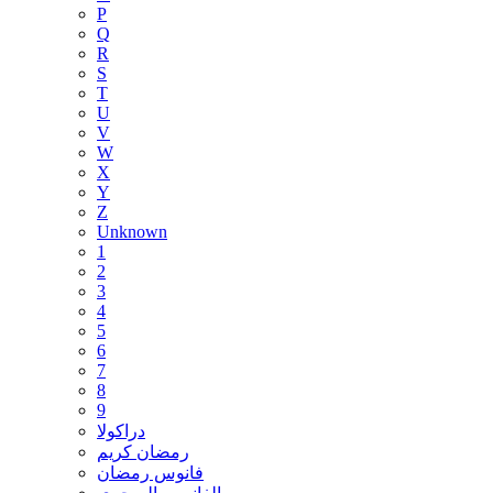
P
Q
R
S
T
U
V
W
X
Y
Z
Unknown
1
2
3
4
5
6
7
8
9
دراكولا
رمضان كريم
فانوس رمضان