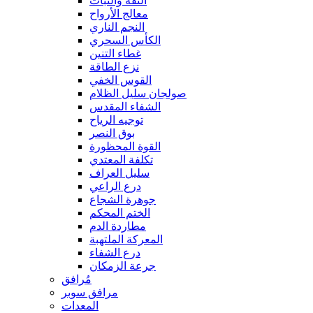
الثقة والثبات
معالج الأرواح
النجم الناري
الكأس السحري
غطاء التنين
نزع الطاقة
القوس الخفي
صولجان سليل الظلام
الشفاء المقدس
توجيه الرياح
بوق النصر
القوة المحظورة
تكلفة المعتدي
سليل العراف
درع الراعي
جوهرة الشجاع
الختم المحكم
مطاردة الدم
المعركة الملتهبة
درع الشفاء
جرعة الزمكان
مُرافق
مرافق سوبر
المعدات