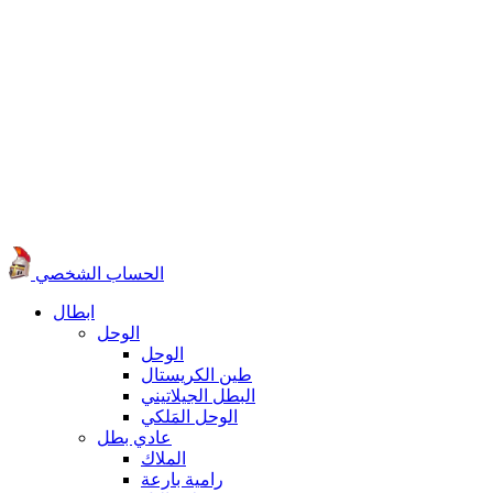
الحساب الشخصي
ابطال
الوحل
الوحل
طين الكريستال
البطل الجيلاتيني
الوحل المَلكي
عادي بطل
الملاك
رامية بارعة