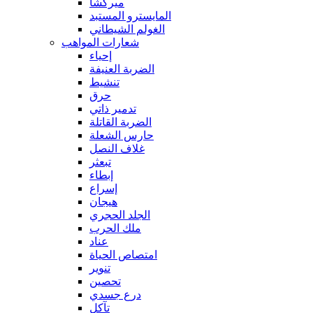
ميركشا
المايسترو المستبد
الغولم الشيطاني
شعارات المواهب
إحياء
الضربة العنيفة
تنشيط
حرق
تدمير ذاتي
الضربة القاتلة
حارس الشعلة
غلاف النصل
تبعثر
إبطاء
إسراع
هيجان
الجلد الحجري
ملك الحرب
عناد
امتصاص الحياة
تنوير
تحصين
درع جسدي
تآكل