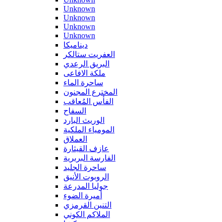
Unknown
Unknown
Unknown
Unknown
ديناميكا
العفريت ستالكر
البريق الرعدي
ملكة الافاعى
ساحرة الماء
المخترع المجنون
الفأس المُعاقب
السفاح
الوريث البارد
المومياء الملكية
العملاق
عازف القيثارة
الفارسة البربرية
ساحرة الجليد
الروبوت الأنيق
جوليا المدرعة
أميرة الضوء
التنين القرمزي
الملاكم الكوني