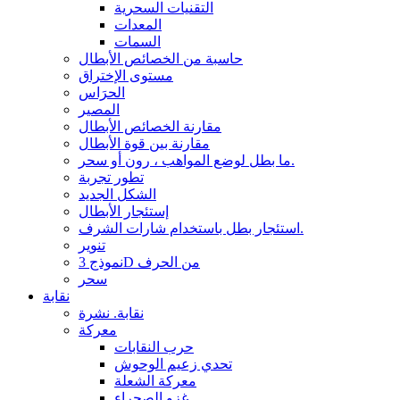
التقنيات السحرية
المعدات
السمات
حاسبة من الخصائص الأبطال
مستوى الإختراق
الحرَاس
المصير
مقارنة الخصائص الأبطال
مقارنة بين قوة الأبطال
ما بطل لوضع المواهب ، رون أو سحر.
تطور تجربة
الشكل الجديد
إستئجار الأبطال
استئجار بطل باستخدام شارات الشرف.
تنوير
نموذج 3D من الحرف
سحر
نقابة
نقابة. نشرة
معركة
حرب النقابات
تحدي زعيم الوحوش
معركة الشعلة
غزو الصحراء