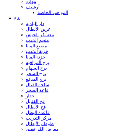
موارد
أرشيف
المواهب الخاصة
بناء
دار البلدية
عرين الأبطال
معسكر الجيش
منجم الذهب
مصنع المانا
خزنة الذهب
خزنة المانا
برج المراقبة
برج السهام
برج السحر
برج المدفع
ساحة القتال
قاعة السحر
جدار
فخ القنابل
فخ الأبطال
قاعدة البطل
مركز التدريب
طوطم الأبطال
معرض المُرافقين