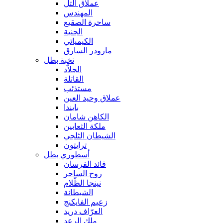
عملاق التل
المهندس
ساحرة الصقيع
الجنية
الكيميائي
مارودر السارق
نخبة بطل
الجلاّد
القاتلة
مستذئب
عملاق وحيد العين
بايندا
الكاهن شامان
ملكة الثعابين
الشيطان الثلجي
ترايتون
أسطوري بطل
قائد الفرسان
روح الساحر
نينجا الظّلام
الشيطانة
زعيم الفايكنج
العرّاف دريد
ملك الرعد