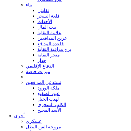
بناء
نقابتي
قلعة السحر
الأحداث
بيت المال
علامة النقابة
عرين المدافعين
قاعدة المدافع
برج مراقبة النقابة
متجر النقابة
جدار
الدفاع الإقليمي
ميزات خاصة
تستدعي المدافعين
ملكة الورود
عين الصقيع
لهيب الخيل
الكلب السحري
الأسد المجنح
أخرى
عسكري
مروحة الفن البطل