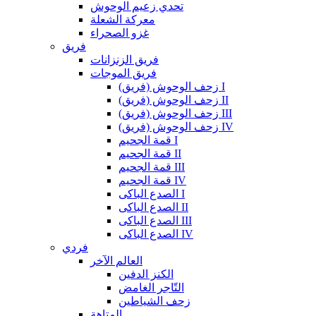
تحدي زعيم الوحوش
معركة الشعلة
غزو الصحراء
فريق
فريق الزنزانات
فريق الموجات
زحف الوحوش (فريق) I
زحف الوحوش (فريق) II
زحف الوحوش (فريق) III
زحف الوحوش (فريق) IV
قمة الجحيم I
قمة الجحيم II
قمة الجحيم III
قمة الجحيم IV
الصدع الباكى I
الصدع الباكى II
الصدع الباكى III
الصدع الباكى IV
فردي
العالم الآخر
الكنز الدفين
التّاجر الغامض
زحف الشياطين
المتاهة