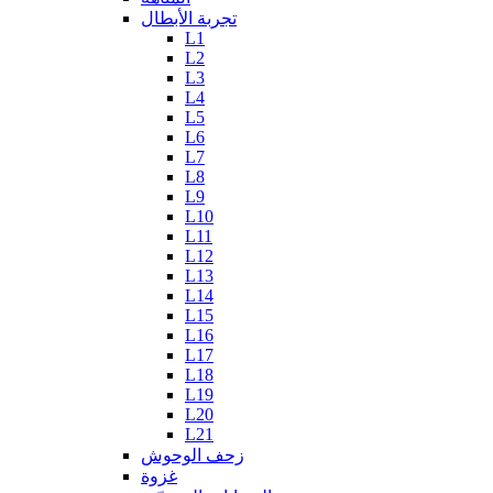
تجربة الأبطال
L1
L2
L3
L4
L5
L6
L7
L8
L9
L10
L11
L12
L13
L14
L15
L16
L17
L18
L19
L20
L21
زحف الوحوش
غزوة