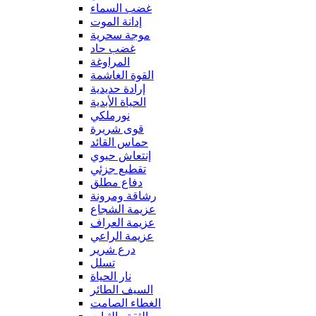
غضب السماء
إدانة الموت
موجة سحرية
غضب حاد
المراوغة
القوة الغاشمة
إرادة حديدية
الحياة الأبدية
نورملكي
قوى شريرة
حماس القائد
إنتعاش حيوي
تقطيع جزئي
دفاع مطلق
رشاقة ومرونة
عزيمة الشجاع
عزيمة العراف
عزيمة الراعي
درع شرير
تسلل
نار الحياة
السيف الطائر
الغطاء الصامت