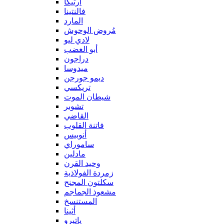
آرتيكا
فالنتينا
المارد
مُروض الوحوش
لادي ليو
أبو الغضب
دراجون
ميدوسا
ديمو جورجن
تريكسي
شيطان الموت
تشوبر
القاضي
فاتنة القلوب
أنوبيس
ساموراي
مادلين
وحيد القرن
زمردة الفولاذية
سكلتون المجنح
مشعوذ الجماجم
المستنسخ
أثينا
ياتيرو