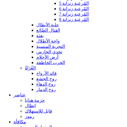
المُرعبة زنزانة 5
المُرعبة زنزانة 6
المُرعبة زنزانة 7
المُرعبة زنزانة 8
حلبة الأبطال
القتال الضّائع
بعثة
واحة الأطلال
التجربة المنسية
تحدي الحارس
أرض الأحلام
الحرب الخاطفة
الغُزَاةٌ
قائد الأرواح
روح الجشع
روح الدهاء
روح الدمار
عناصر
حزمة هدايا
ابطال
قابل للإستهلاك
رموز
مكافأة