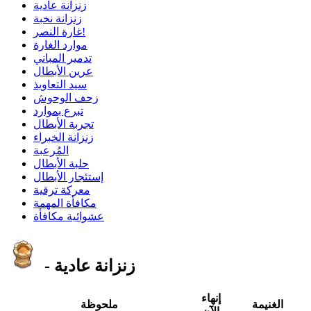
زنزانة عادية
زنزانة نخبة
غارة النصر!
موارد الغارة
تدمير المباني
عرين الأبطال
سيد التعاويذ
زحف الوحوش
تبرع بموارد
تجربة الأبطال
زنزانة الخبراء
المُرعبة
حلبة الأبطال
إستئجار الأبطال
معركة ترقية
مكافأة المهمة
عشوائية مكافأة
- زنزانة عادية
إنهاء
الغنيمة
ملحوظة