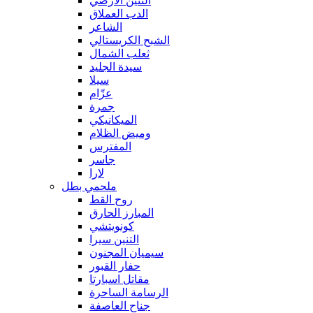
التنين الأرضي
الدب العملاق
الشاعر
الشبح الكريستالي
ثعلب الشمال
سيدة الجليد
سيلا
عزّام
جمرة
الميكانيكي
وميض الظلام
المفترس
جاسر
لارا
ملحمي بطل
روح القط
المبارز الحارق
كونويتشي
التنين سيرا
سيميان المجنون
حفار القبور
مقاتل اسبارتا
الرسامة الساحرة
جناح العاصفة