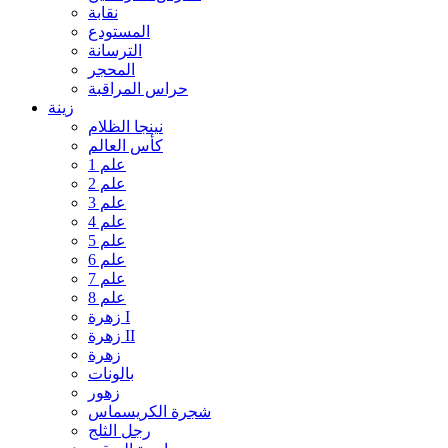
نقابة
المستودع
الترسانة
المحجر
حراس المراقبة
زينة
نينجا الظلام
كأس العالم
علم 1
علم 2
علم 3
علم 4
علم 5
علم 6
علم 7
علم 8
زهرة I
زهرة II
زهرة
بالونات
زهور
شجرة الكريسماس
رجل الثلج