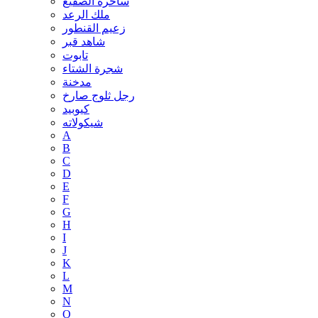
ساحرة الصقيع
ملك الرعد
زعيم القنطور
شاهد قبر
تابوت
شجرة الشتاء
مدخنة
رجل ثلوج صارخ
كيوبيد
شيكولاته
A
B
C
D
E
F
G
H
I
J
K
L
M
N
O