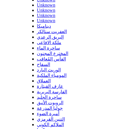
Unknown
Unknown
Unknown
Unknown
ديناميكا
العفريت ستالكر
البريق الرعدي
ملكة الافاعى
ساحرة الماء
المخترع المجنون
الفأس المُعاقب
السفاح
الوريث البارد
المومياء الملكية
العملاق
عازف القيثارة
الفارسة البربرية
ساحرة الجليد
الروبوت الأنيق
جوليا المدرعة
أميرة الضوء
التنين القرمزي
الملاكم الكوني