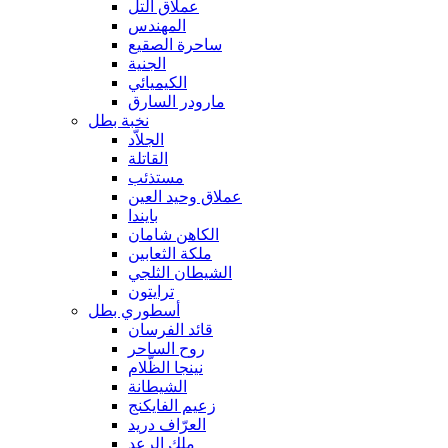
عملاق التل
المهندس
ساحرة الصقيع
الجنية
الكيميائي
مارودر السارق
نخبة بطل
الجلاّد
القاتلة
مستذئب
عملاق وحيد العين
بايندا
الكاهن شامان
ملكة الثعابين
الشيطان الثلجي
ترايتون
أسطوري بطل
قائد الفرسان
روح الساحر
نينجا الظّلام
الشيطانة
زعيم الفايكنج
العرّاف دريد
ملك الرعد