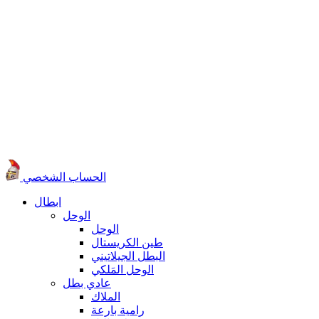
الحساب الشخصي
ابطال
الوحل
الوحل
طين الكريستال
البطل الجيلاتيني
الوحل المَلكي
عادي بطل
الملاك
رامية بارعة