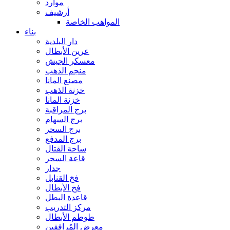
موارد
أرشيف
المواهب الخاصة
بناء
دار البلدية
عرين الأبطال
معسكر الجيش
منجم الذهب
مصنع المانا
خزنة الذهب
خزنة المانا
برج المراقبة
برج السهام
برج السحر
برج المدفع
ساحة القتال
قاعة السحر
جدار
فخ القنابل
فخ الأبطال
قاعدة البطل
مركز التدريب
طوطم الأبطال
معرض المُرافقين