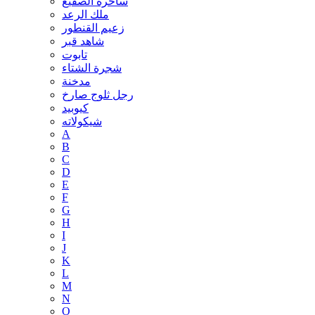
ساحرة الصقيع
ملك الرعد
زعيم القنطور
شاهد قبر
تابوت
شجرة الشتاء
مدخنة
رجل ثلوج صارخ
كيوبيد
شيكولاته
A
B
C
D
E
F
G
H
I
J
K
L
M
N
O