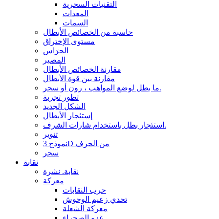
التقنيات السحرية
المعدات
السمات
حاسبة من الخصائص الأبطال
مستوى الإختراق
الحرَاس
المصير
مقارنة الخصائص الأبطال
مقارنة بين قوة الأبطال
ما بطل لوضع المواهب ، رون أو سحر.
تطور تجربة
الشكل الجديد
إستئجار الأبطال
استئجار بطل باستخدام شارات الشرف.
تنوير
نموذج 3D من الحرف
سحر
نقابة
نقابة. نشرة
معركة
حرب النقابات
تحدي زعيم الوحوش
معركة الشعلة
غزو الصحراء