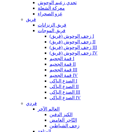
تحدي زعيم الوحوش
معركة الشعلة
غزو الصحراء
فريق
فريق الزنزانات
فريق الموجات
زحف الوحوش (فريق) I
زحف الوحوش (فريق) II
زحف الوحوش (فريق) III
زحف الوحوش (فريق) IV
قمة الجحيم I
قمة الجحيم II
قمة الجحيم III
قمة الجحيم IV
الصدع الباكى I
الصدع الباكى II
الصدع الباكى III
الصدع الباكى IV
فردي
العالم الآخر
الكنز الدفين
التّاجر الغامض
زحف الشياطين
المتاهة