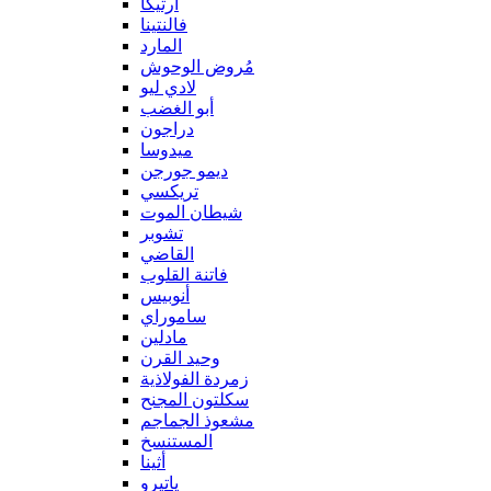
آرتيكا
فالنتينا
المارد
مُروض الوحوش
لادي ليو
أبو الغضب
دراجون
ميدوسا
ديمو جورجن
تريكسي
شيطان الموت
تشوبر
القاضي
فاتنة القلوب
أنوبيس
ساموراي
مادلين
وحيد القرن
زمردة الفولاذية
سكلتون المجنح
مشعوذ الجماجم
المستنسخ
أثينا
ياتيرو