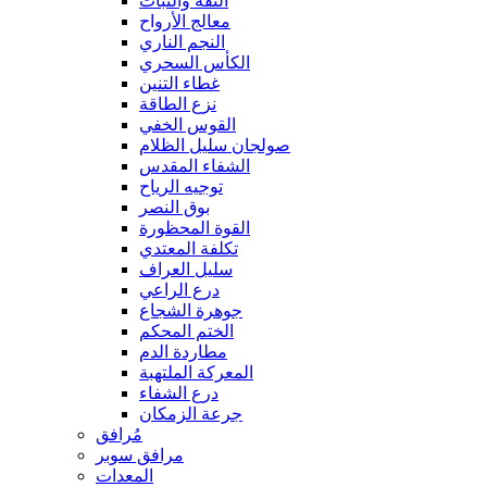
الثقة والثبات
معالج الأرواح
النجم الناري
الكأس السحري
غطاء التنين
نزع الطاقة
القوس الخفي
صولجان سليل الظلام
الشفاء المقدس
توجيه الرياح
بوق النصر
القوة المحظورة
تكلفة المعتدي
سليل العراف
درع الراعي
جوهرة الشجاع
الختم المحكم
مطاردة الدم
المعركة الملتهبة
درع الشفاء
جرعة الزمكان
مُرافق
مرافق سوبر
المعدات