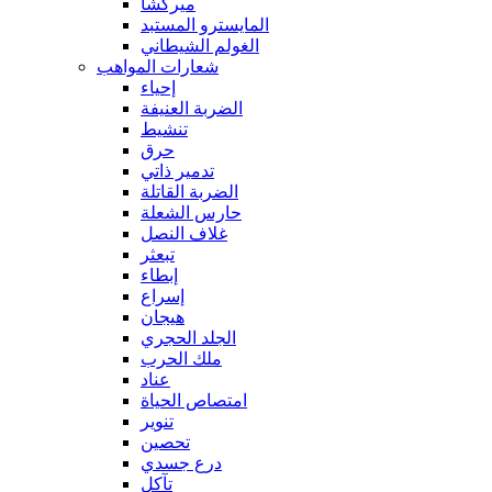
ميركشا
المايسترو المستبد
الغولم الشيطاني
شعارات المواهب
إحياء
الضربة العنيفة
تنشيط
حرق
تدمير ذاتي
الضربة القاتلة
حارس الشعلة
غلاف النصل
تبعثر
إبطاء
إسراع
هيجان
الجلد الحجري
ملك الحرب
عناد
امتصاص الحياة
تنوير
تحصين
درع جسدي
تآكل