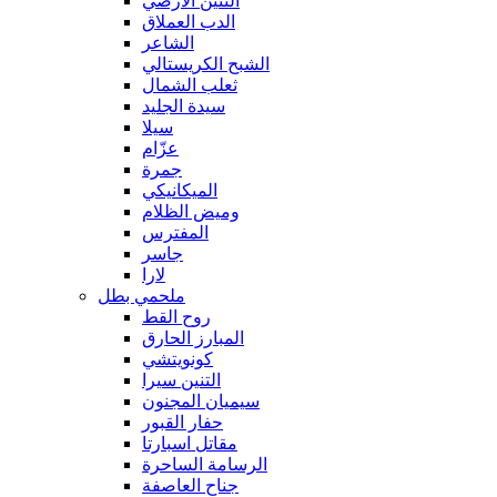
التنين الأرضي
الدب العملاق
الشاعر
الشبح الكريستالي
ثعلب الشمال
سيدة الجليد
سيلا
عزّام
جمرة
الميكانيكي
وميض الظلام
المفترس
جاسر
لارا
ملحمي بطل
روح القط
المبارز الحارق
كونويتشي
التنين سيرا
سيميان المجنون
حفار القبور
مقاتل اسبارتا
الرسامة الساحرة
جناح العاصفة