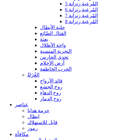
المُرعبة زنزانة 5
المُرعبة زنزانة 6
المُرعبة زنزانة 7
المُرعبة زنزانة 8
حلبة الأبطال
القتال الضّائع
بعثة
واحة الأطلال
التجربة المنسية
تحدي الحارس
أرض الأحلام
الحرب الخاطفة
الغُزَاةٌ
قائد الأرواح
روح الجشع
روح الدهاء
روح الدمار
عناصر
حزمة هدايا
ابطال
قابل للإستهلاك
رموز
مكافأة