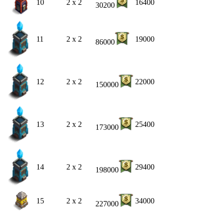
10
2 x 2
16400
30200
11
2 x 2
19000
86000
12
2 x 2
22000
150000
13
2 x 2
25400
173000
14
2 x 2
29400
198000
15
2 x 2
34000
227000