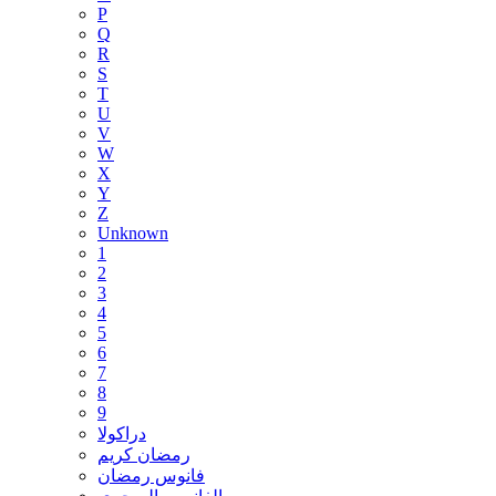
P
Q
R
S
T
U
V
W
X
Y
Z
Unknown
1
2
3
4
5
6
7
8
9
دراكولا
رمضان كريم
فانوس رمضان