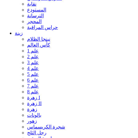
نقابة
المستودع
الترسانة
المحجر
حراس المراقبة
زينة
نينجا الظلام
كأس العالم
علم 1
علم 2
علم 3
علم 4
علم 5
علم 6
علم 7
علم 8
زهرة I
زهرة II
زهرة
بالونات
زهور
شجرة الكريسماس
رجل الثلج