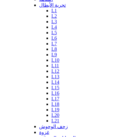
تجربة الأبطال
L1
L2
L3
L4
L5
L6
L7
L8
L9
L10
L11
L12
L13
L14
L15
L16
L17
L18
L19
L20
L21
زحف الوحوش
غزوة