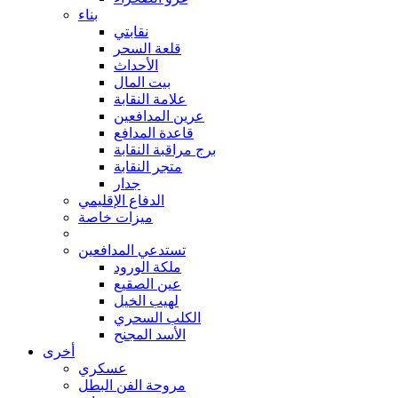
بناء
نقابتي
قلعة السحر
الأحداث
بيت المال
علامة النقابة
عرين المدافعين
قاعدة المدافع
برج مراقبة النقابة
متجر النقابة
جدار
الدفاع الإقليمي
ميزات خاصة
تستدعي المدافعين
ملكة الورود
عين الصقيع
لهيب الخيل
الكلب السحري
الأسد المجنح
أخرى
عسكري
مروحة الفن البطل