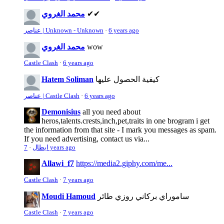
✔✔
محمد الغروي
6 years ago
·
عناصر | Unknown - Unknown
wow
محمد الغروي
Castle Clash
·
6 years ago
كيفية الحصول عليها
Hatem Soliman
6 years ago
·
عناصر | Castle Clash
Demonisius
all you need about
heros,talents.crests,inch,pet,traits in one brogram i get
the information from that site - I mark you messages as spam.
If you need advertising, contact us via...
7 years ago
ابطال
·
Allawi_f7
https://media2.giphy.com/me...
Castle Clash
·
7 years ago
ساموراي بركاني روزي طائر
Moudi Hamoud
Castle Clash
·
7 years ago