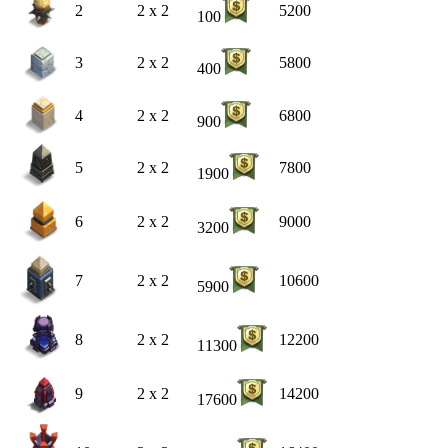
2
2 x 2
5200
100
3
2 x 2
5800
400
4
2 x 2
6800
900
5
2 x 2
7800
1900
6
2 x 2
9000
3200
7
2 x 2
10600
5900
8
2 x 2
12200
11300
9
2 x 2
14200
17600