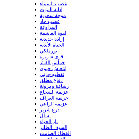
غضب السماء
إدانة الموت
موجة سحرية
غضب حاد
المراوغة
القوة الغاشمة
إرادة حديدية
الحياة الأبدية
نورملكي
قوى شريرة
حماس القائد
إنتعاش حيوي
تقطيع جزئي
دفاع مطلق
رشاقة ومرونة
عزيمة الشجاع
عزيمة العراف
عزيمة الراعي
درع شرير
تسلل
نار الحياة
السيف الطائر
الغطاء الصامت