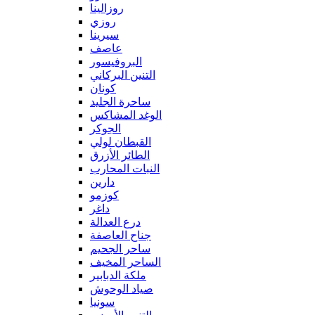
روزالينا
روزي
سيرينا
عاصف
البروفيسور
التنين البركاني
كونان
ساحرة الجليد
الوغد المشاكس
الجوكر
القبطان لولي
الطائر الأزرق
النبات المحارب
دارين
كوزمو
داغر
درع العدالة
جناح العاصفة
ساحر الجحيم
الساحر المخيف
ملكة الدبابير
صياد الوحوش
سونيا