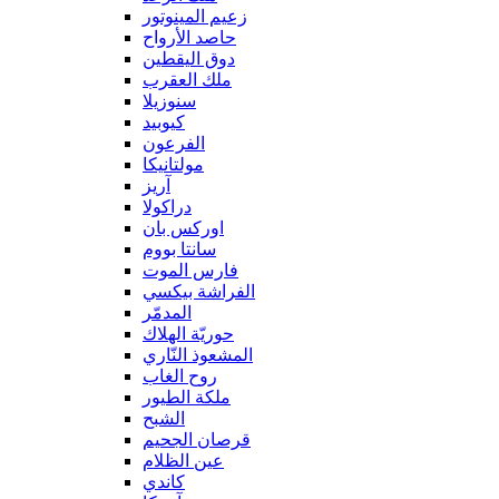
زعيم المينوتور
حاصد الأرواح
دوق اليقطين
ملك العقرب
سنوزيلا
كيوبيد
الفرعون
مولتانيكا
آريز
دراكولا
اوركس بان
سانتا بووم
فارس الموت
الفراشة بيكسي
المدمّر
حوريّة الهلاك
المشعوذ النّاري
روح الغاب
ملكة الطيور
الشبح
قرصان الجحيم
عين الظلام
كاندي