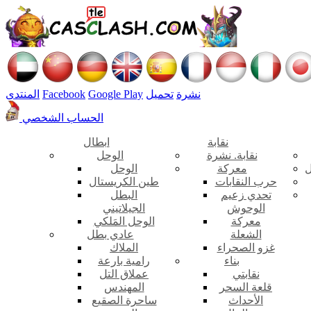
نشرة
تحميل
Google Play
Facebook
المنتدى
الحساب الشخصي
نقابة
ابطال
نقابة. نشرة
الوحل
ل
معركة
الوحل
حرب النقابات
طين الكريستال
تحدي زعيم
البطل
الوحوش
الجيلاتيني
معركة
الوحل المَلكي
الشعلة
عادي بطل
غزو الصحراء
الملاك
بناء
رامية بارعة
نقابتي
عملاق التل
قلعة السحر
المهندس
الأحداث
ساحرة الصقيع