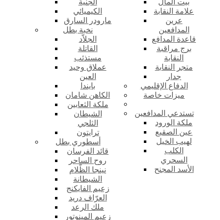
بيت المال
الجنية
علامة النقابة
الكيميائي
عرين
مارودر السارق
المدافعين
نخبة بطل
قاعدة المدافع
الجلاّد
برج مراقبة
القاتلة
النقابة
مستذئب
متجر النقابة
عملاق وحيد
جدار
العين
الدفاع الإقليمي
بايندا
ميزات خاصة
الكاهن شامان
ملكة الثعابين
تستدعي المدافعين
الشيطان
ملكة الورود
الثلجي
عين الصقيع
ترايتون
لهيب الخيل
أسطوري بطل
الكلب
قائد الفرسان
السحري
روح الساحر
الأسد المجنح
نينجا الظّلام
الشيطانة
زعيم الفايكنج
العرّاف دريد
ملك الرعد
زعيم المينوتور