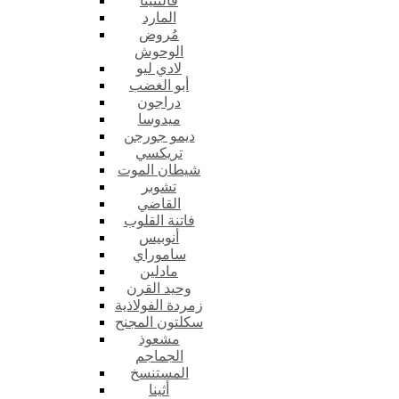
فالنتينا
المارد
مُروض
الوحوش
لادي ليو
أبو الغضب
دراجون
ميدوسا
ديمو جورجن
تريكسي
شيطان الموت
تشوبر
القاضي
فاتنة القلوب
أنوبيس
ساموراي
مادلين
وحيد القرن
زمردة الفولاذية
سكلتون المجنح
مشعوذ
الجماجم
المستنسخ
أثينا