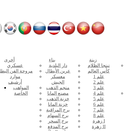
زينة
بناء
أخرى
نينجا الظلام
دار البلدية
عسكري
كأس العالم
عرين الأبطال
مروحة الفن البط
علم 1
معسكر
موارد
علم 2
الجيش
أرشيف
علم 3
منجم الذهب
المواهب
علم 4
مصنع المانا
الخاصة
علم 5
خزنة الذهب
علم 6
خزنة المانا
علم 7
برج المراقبة
علم 8
برج السهام
زهرة I
برج السحر
زهرة II
برج المدفع