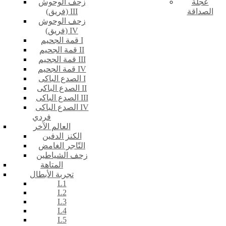
عجلة
زحف الوحوش
الصداقة
(فريق) III
زحف الوحوش
(فريق) IV
قمة الجحيم I
قمة الجحيم II
قمة الجحيم III
قمة الجحيم IV
الصدع الباكى I
الصدع الباكى II
الصدع الباكى III
الصدع الباكى IV
فردي
العالم الآخر
الكنز الدفين
التّاجر الغامض
زحف الشياطين
المتاهة
تجربة الأبطال
L1
L2
L3
L4
L5