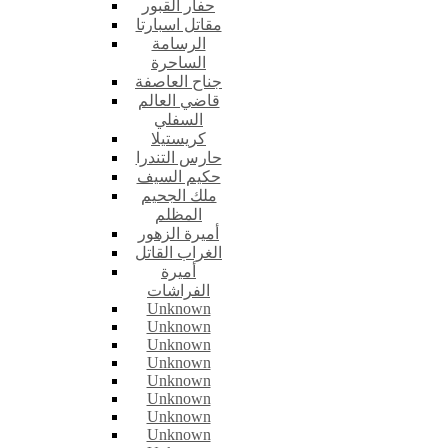
حفار القبور
مقاتل اسبارتا
الرسامة
الساحرة
جناح العاصفة
قاضي العالم
السفلي
كريستيلا
حارس التندرا
حكيم السيف
ملك الجحيم
المظلم
أميرة الزهور
الغراب القاتل
أميرة
الفراشات
Unknown
Unknown
Unknown
Unknown
Unknown
Unknown
Unknown
Unknown