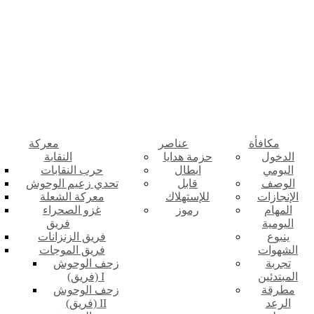
مكافأة
عناصر
معركة
الدخول
حزمة هدايا
النقابة
اليومي
ابطال
حرب النقابات
الوصف
قابل
تحدي زعيم الوحوش
الإنجازات
للإستهلاك
معركة الشعلة
المهام
رموز
غزو الصحراء
اليومية
فريق
ينبوع
فريق الزنزانات
الشهوات
فريق الموجات
تجربة
زحف الوحوش
المبتدئين
(فريق) I
مطرقة
زحف الوحوش
الرعد
(فريق) II