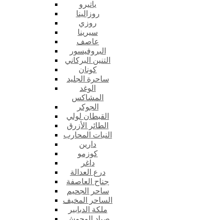
ياتيرو
روزالينا
روزي
سيرينا
عاصف
البروفيسور
التنين البركاني
كونان
ساحرة الجليد
الوغد
المشاكس
الجوكر
القبطان لولي
الطائر الأزرق
النبات المحارب
دارين
كوزمو
داغر
درع العدالة
جناح العاصفة
ساحر الجحيم
الساحر المخيف
ملكة الدبابير
صياد الوحوش