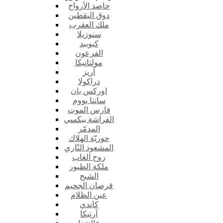
حاصد الأرواح
دوق اليقطين
ملك العقرب
سنوزيلا
كيوبيد
الفرعون
مولتانيكا
آريز
دراكولا
اوركس بان
سانتا بووم
فارس الموت
الفراشة بيكسي
المدمّر
حوريّة الهلاك
المشعوذ النّاري
روح الغاب
ملكة الطيور
الشبح
قرصان الجحيم
عين الظلام
كاندي
آرتيكا