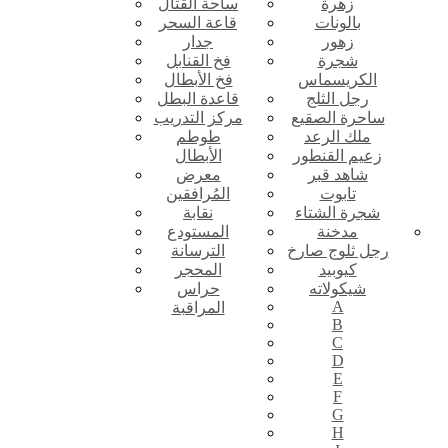
زهرة
ساحة القتال
بالونات
قاعة السحر
زهور
جدار
شجرة
فخ القنابل
الكريسماس
فخ الأبطال
رجل الثلج
قاعدة البطل
ساحرة الصقيع
مركز التدريب
ملك الرعد
طوطم
زعيم القنطور
الأبطال
شاهد قبر
معرض
تابوت
المُرافقين
شجرة الشتاء
نقابة
مدخنة
المستودع
رجل ثلوج صارخ
الترسانة
كيوبيد
المحجر
شيكولاته
حراس
A
المراقبة
B
C
D
E
F
G
H