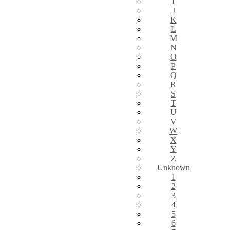
I
J
K
L
M
N
O
P
Q
R
S
T
U
V
W
X
Y
Z
Unknown
1
2
3
4
5
6