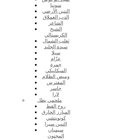
سونيا
التنين الأرضي
الدب العملاق
الشاعر
الشبح
الكريستالي
ثعلب الشمال
سيدة الجليد
سيلا
عزّام
جمرة
الميكانيكي
وميض الظلام
المفترس
جاسر
لارا
ملحمي بطل
روح القط
المبارز الحارق
كونويتشي
التنين سيرا
سيميان
المجنون