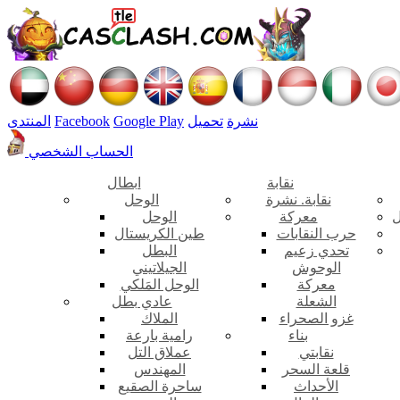
نشرة
تحميل
Google Play
Facebook
المنتدى
الحساب الشخصي
نقابة
ابطال
نقابة. نشرة
الوحل
ل
معركة
الوحل
حرب النقابات
طين الكريستال
تحدي زعيم
البطل
الوحوش
الجيلاتيني
معركة
الوحل المَلكي
الشعلة
عادي بطل
غزو الصحراء
الملاك
بناء
رامية بارعة
نقابتي
عملاق التل
قلعة السحر
المهندس
الأحداث
ساحرة الصقيع