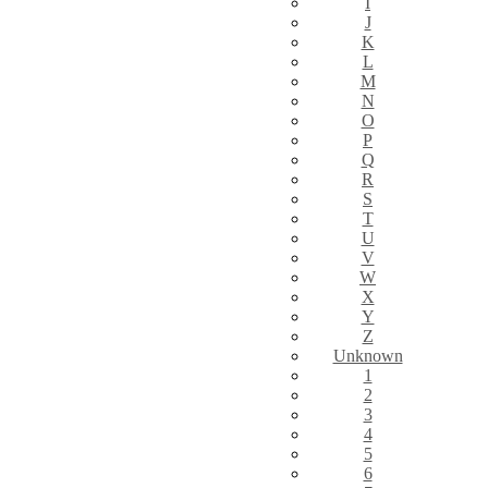
I
J
K
L
M
N
O
P
Q
R
S
T
U
V
W
X
Y
Z
Unknown
1
2
3
4
5
6