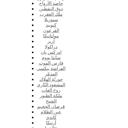
حاصد الأرواح
دوق اليقطين
ملك العقرب
سنوزيلا
كيوبيد
الفرعون
مولتانيكا
آريز
دراكولا
اوركس بان
سانتا بووم
فارس الموت
الفراشة بيكسي
المدمّر
حوريّة الهلاك
المشعوذ النّاري
روح الغاب
ملكة الطيور
الشبح
قرصان الجحيم
عين الظلام
كاندي
آرتيكا