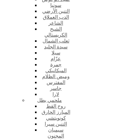
سونيا
التنين الأرضي
الدب العملاق
الشاعر
الشبح
الكريستالي
ثعلب الشمال
سيدة الجليد
سيلا
عزّام
جمرة
الميكانيكي
وميض الظلام
المفترس
جاسر
لارا
ملحمي بطل
روح القط
المبارز الحارق
كونويتشي
التنين سيرا
سيميان
المجنون