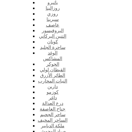
ياتيرو
روزالينا
روزي
سيرينا
عاصف
البروفيسور
التنين البركاني
كونان
ساحرة الجليد
الوغد
المشاكس
الجوكر
القبطان لولي
الطائر الأزرق
النبات المحارب
دارين
كوزمو
داغر
درع العدالة
جناح العاصفة
ساحر الجحيم
الساحر المخيف
ملكة الدبابير
صياد الوحوش