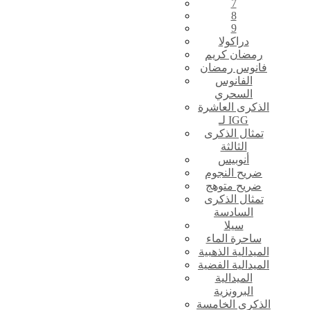
7
8
9
دراكولا
رمضان كريم
فانوس رمضان
الفانوس
السحري
الذكرى العاشرة
لـ IGG
تمثال الذكرى
الثالثة
أنوبيس
ضريح النجوم
ضريح متوهج
تمثال الذكرى
السادسة
سيلا
ساحرة الماء
الميدالية الذهبية
الميدالية الفضية
الميدالية
البرونزية
الذكرى الخامسة