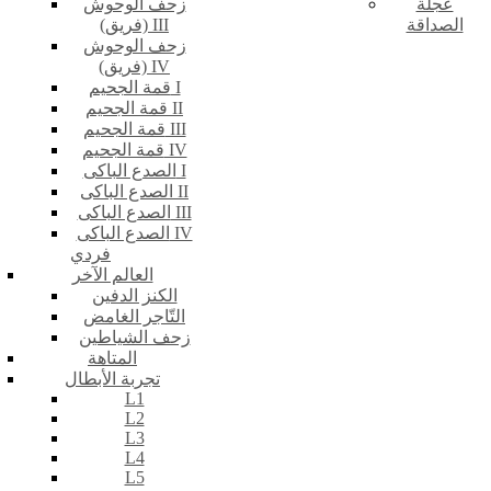
عجلة
زحف الوحوش
الصداقة
(فريق) III
زحف الوحوش
(فريق) IV
قمة الجحيم I
قمة الجحيم II
قمة الجحيم III
قمة الجحيم IV
الصدع الباكى I
الصدع الباكى II
الصدع الباكى III
الصدع الباكى IV
فردي
العالم الآخر
الكنز الدفين
التّاجر الغامض
زحف الشياطين
المتاهة
تجربة الأبطال
L1
L2
L3
L4
L5