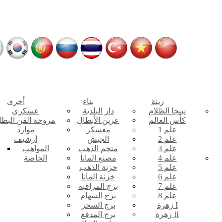
زينة
بناء
أخرى
نينجا الظلام
دار البلدية
عسكري
كأس العالم
عرين الأبطال
مروحة الفن البط
علم 1
معسكر
موارد
علم 2
الجيش
أرشيف
علم 3
منجم الذهب
المواهب
علم 4
مصنع المانا
الخاصة
علم 5
خزنة الذهب
علم 6
خزنة المانا
علم 7
برج المراقبة
علم 8
برج السهام
زهرة I
برج السحر
زهرة II
برج المدفع