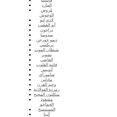
فالنتينا
المارد
مُروض
الوحوش
لادي ليو
أبو الغضب
دراجون
ميدوسا
ديمو جورجن
تريكسي
شيطان الموت
تشوبر
القاضي
فاتنة القلوب
أنوبيس
ساموراي
مادلين
وحيد القرن
زمردة الفولاذية
سكلتون المجنح
مشعوذ
الجماجم
المستنسخ
أثينا