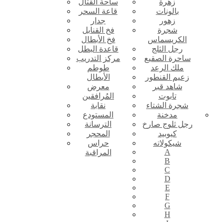
زهرة
ساحة القتال
بالونات
قاعة السحر
زهور
جدار
شجرة
فخ القنابل
الكريسماس
فخ الأبطال
رجل الثلج
قاعدة البطل
ساحرة الصقيع
مركز التدريب
ملك الرعد
طوطم
زعيم القنطور
الأبطال
شاهد قبر
معرض
تابوت
المُرافقين
شجرة الشتاء
نقابة
مدخنة
المستودع
رجل ثلوج صارخ
الترسانة
كيوبيد
المحجر
شيكولاته
حراس
A
المراقبة
B
C
D
E
F
G
H