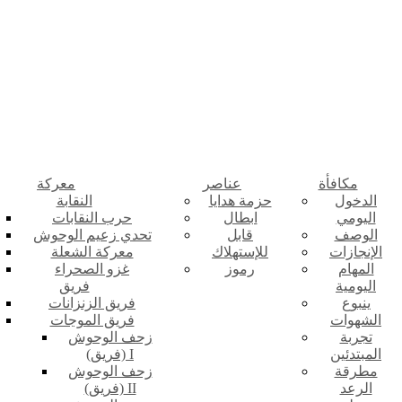
مكافأة
عناصر
معركة
الدخول
حزمة هدايا
النقابة
اليومي
ابطال
حرب النقابات
الوصف
قابل
تحدي زعيم الوحوش
الإنجازات
للإستهلاك
معركة الشعلة
المهام
رموز
غزو الصحراء
اليومية
فريق
ينبوع
فريق الزنزانات
الشهوات
فريق الموجات
تجربة
زحف الوحوش
المبتدئين
(فريق) I
مطرقة
زحف الوحوش
الرعد
(فريق) II