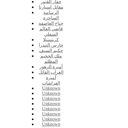
حفار القبور
مقاتل اسبارتا
الرسامة
الساحرة
جناح العاصفة
قاضي العالم
السفلي
كريستيلا
حارس التندرا
حكيم السيف
ملك الجحيم
المظلم
أميرة الزهور
الغراب القاتل
أميرة
الفراشات
Unknown
Unknown
Unknown
Unknown
Unknown
Unknown
Unknown
Unknown