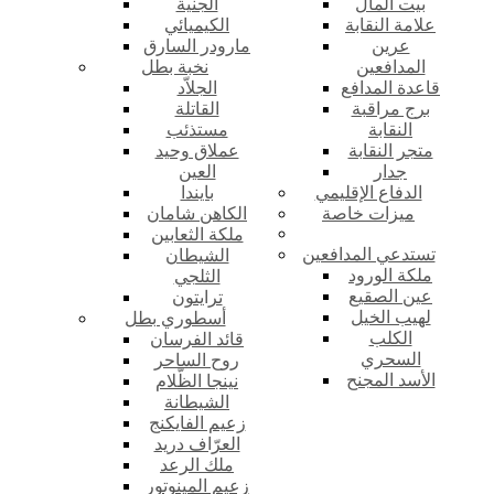
بيت المال
الجنية
علامة النقابة
الكيميائي
عرين
مارودر السارق
المدافعين
نخبة بطل
قاعدة المدافع
الجلاّد
برج مراقبة
القاتلة
النقابة
مستذئب
متجر النقابة
عملاق وحيد
جدار
العين
الدفاع الإقليمي
بايندا
ميزات خاصة
الكاهن شامان
ملكة الثعابين
تستدعي المدافعين
الشيطان
ملكة الورود
الثلجي
عين الصقيع
ترايتون
لهيب الخيل
أسطوري بطل
الكلب
قائد الفرسان
السحري
روح الساحر
الأسد المجنح
نينجا الظّلام
الشيطانة
زعيم الفايكنج
العرّاف دريد
ملك الرعد
زعيم المينوتور