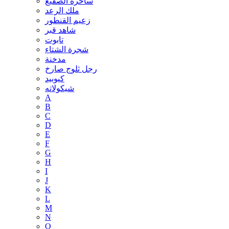
ساحرة الصقيع
ملك الرعد
زعيم القنطور
شاهد قبر
تابوت
شجرة الشتاء
مدخنة
رجل ثلوج صارخ
كيوبيد
شيكولاته
A
B
C
D
E
F
G
H
I
J
K
L
M
N
O