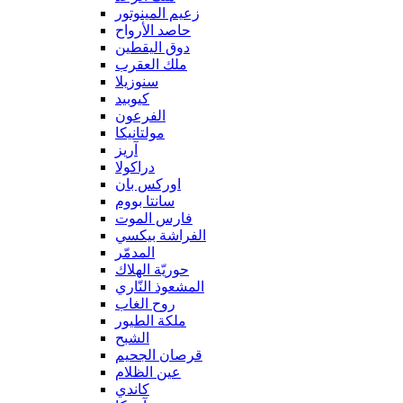
زعيم المينوتور
حاصد الأرواح
دوق اليقطين
ملك العقرب
سنوزيلا
كيوبيد
الفرعون
مولتانيكا
آريز
دراكولا
اوركس بان
سانتا بووم
فارس الموت
الفراشة بيكسي
المدمّر
حوريّة الهلاك
المشعوذ النّاري
روح الغاب
ملكة الطيور
الشبح
قرصان الجحيم
عين الظلام
كاندي