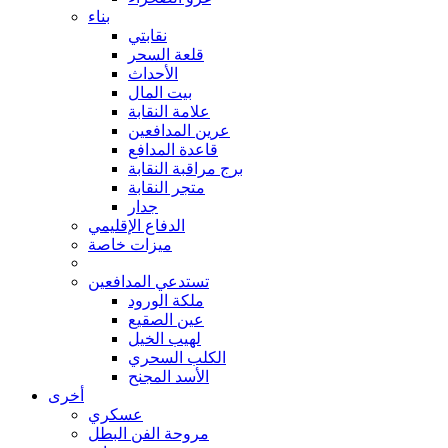
بناء
نقابتي
قلعة السحر
الأحداث
بيت المال
علامة النقابة
عرين المدافعين
قاعدة المدافع
برج مراقبة النقابة
متجر النقابة
جدار
الدفاع الإقليمي
ميزات خاصة
تستدعي المدافعين
ملكة الورود
عين الصقيع
لهيب الخيل
الكلب السحري
الأسد المجنح
أخرى
عسكري
مروحة الفن البطل