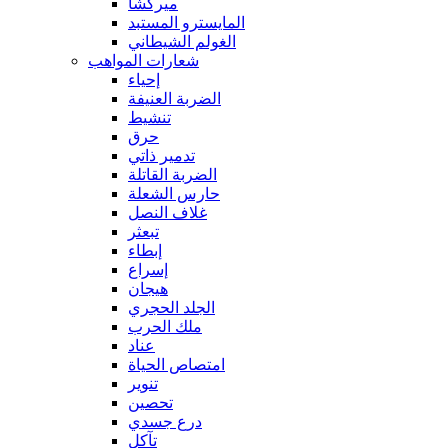
ميركشا
المايسترو المستبد
الغولم الشيطاني
شعارات المواهب
إحياء
الضربة العنيفة
تنشيط
حرق
تدمير ذاتي
الضربة القاتلة
حارس الشعلة
غلاف النصل
تبعثر
إبطاء
إسراع
هيجان
الجلد الحجري
ملك الحرب
عناد
امتصاص الحياة
تنوير
تحصين
درع جسدي
تآكل