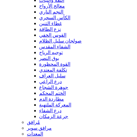
الثقة والثبات
معالج الأرواح
النجم الناري
الكأس السحري
غطاء التنين
نزع الطاقة
القوس الخفي
صولجان سليل الظلام
الشفاء المقدس
توجيه الرياح
بوق النصر
القوة المحظورة
تكلفة المعتدي
سليل العراف
درع الراعي
جوهرة الشجاع
الختم المحكم
مطاردة الدم
المعركة الملتهبة
درع الشفاء
جرعة الزمكان
مُرافق
مرافق سوبر
المعدات