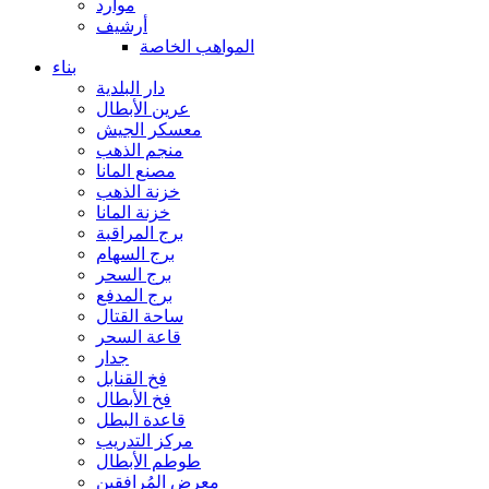
موارد
أرشيف
المواهب الخاصة
بناء
دار البلدية
عرين الأبطال
معسكر الجيش
منجم الذهب
مصنع المانا
خزنة الذهب
خزنة المانا
برج المراقبة
برج السهام
برج السحر
برج المدفع
ساحة القتال
قاعة السحر
جدار
فخ القنابل
فخ الأبطال
قاعدة البطل
مركز التدريب
طوطم الأبطال
معرض المُرافقين