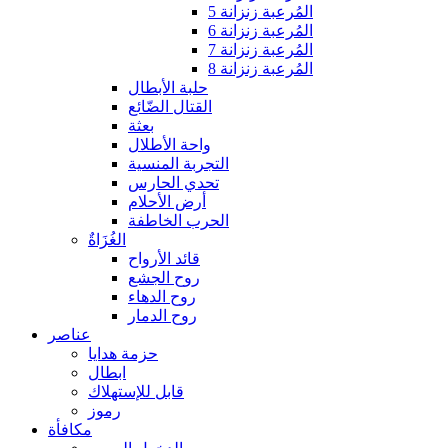
المُرعبة زنزانة 5
المُرعبة زنزانة 6
المُرعبة زنزانة 7
المُرعبة زنزانة 8
حلبة الأبطال
القتال الضّائع
بعثة
واحة الأطلال
التجربة المنسية
تحدي الحارس
أرض الأحلام
الحرب الخاطفة
الغُزَاةٌ
قائد الأرواح
روح الجشع
روح الدهاء
روح الدمار
عناصر
حزمة هدايا
ابطال
قابل للإستهلاك
رموز
مكافأة