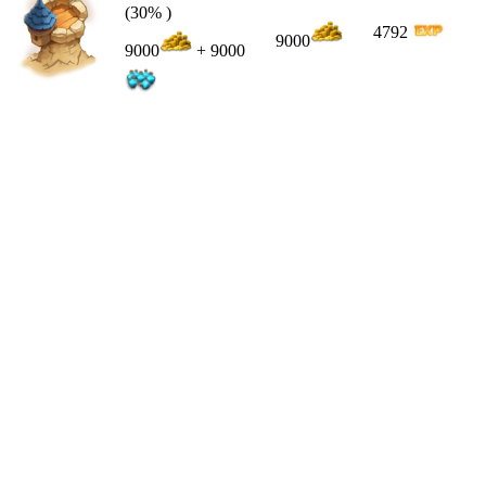
(30% )
4792
9000
9000
+ 9000