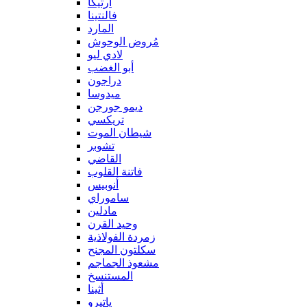
آرتيكا
فالنتينا
المارد
مُروض الوحوش
لادي ليو
أبو الغضب
دراجون
ميدوسا
ديمو جورجن
تريكسي
شيطان الموت
تشوبر
القاضي
فاتنة القلوب
أنوبيس
ساموراي
مادلين
وحيد القرن
زمردة الفولاذية
سكلتون المجنح
مشعوذ الجماجم
المستنسخ
أثينا
ياتيرو