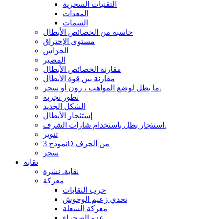
التقنيات السحرية
المعدات
السمات
حاسبة من الخصائص الأبطال
مستوى الإختراق
الحرَاس
المصير
مقارنة الخصائص الأبطال
مقارنة بين قوة الأبطال
ما بطل لوضع المواهب ، رون أو سحر.
تطور تجربة
الشكل الجديد
إستئجار الأبطال
استئجار بطل باستخدام شارات الشرف.
تنوير
نموذج 3D من الحرف
سحر
نقابة
نقابة. نشرة
معركة
حرب النقابات
تحدي زعيم الوحوش
معركة الشعلة
غزو الصحراء