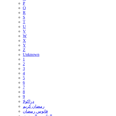
P
Q
R
S
T
U
V
W
X
Y
Z
Unknown
1
2
3
4
5
6
7
8
9
دراكولا
رمضان كريم
فانوس رمضان