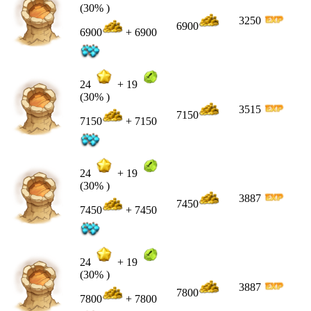
(30% )
3250
6900
6900
+ 6900
24
+
19
(30% )
3515
7150
7150
+ 7150
24
+
19
(30% )
3887
7450
7450
+ 7450
24
+
19
(30% )
3887
7800
7800
+ 7800