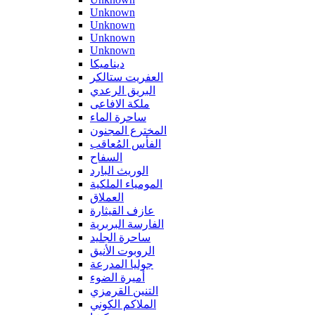
Unknown
Unknown
Unknown
Unknown
ديناميكا
العفريت ستالكر
البريق الرعدي
ملكة الافاعى
ساحرة الماء
المخترع المجنون
الفأس المُعاقب
السفاح
الوريث البارد
المومياء الملكية
العملاق
عازف القيثارة
الفارسة البربرية
ساحرة الجليد
الروبوت الأنيق
جوليا المدرعة
أميرة الضوء
التنين القرمزي
الملاكم الكوني