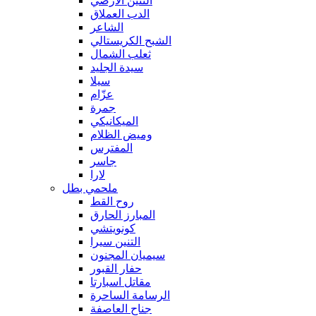
التنين الأرضي
الدب العملاق
الشاعر
الشبح الكريستالي
ثعلب الشمال
سيدة الجليد
سيلا
عزّام
جمرة
الميكانيكي
وميض الظلام
المفترس
جاسر
لارا
ملحمي بطل
روح القط
المبارز الحارق
كونويتشي
التنين سيرا
سيميان المجنون
حفار القبور
مقاتل اسبارتا
الرسامة الساحرة
جناح العاصفة