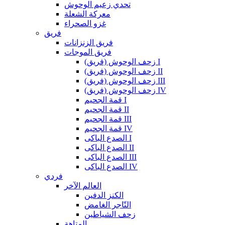
تحدي زعيم الوحوش
معركة الشعلة
غزو الصحراء
فريق
فريق الزنزانات
فريق الموجات
زحف الوحوش (فريق) I
زحف الوحوش (فريق) II
زحف الوحوش (فريق) III
زحف الوحوش (فريق) IV
قمة الجحيم I
قمة الجحيم II
قمة الجحيم III
قمة الجحيم IV
الصدع الباكى I
الصدع الباكى II
الصدع الباكى III
الصدع الباكى IV
فردي
العالم الآخر
الكنز الدفين
التّاجر الغامض
زحف الشياطين
المتاهة