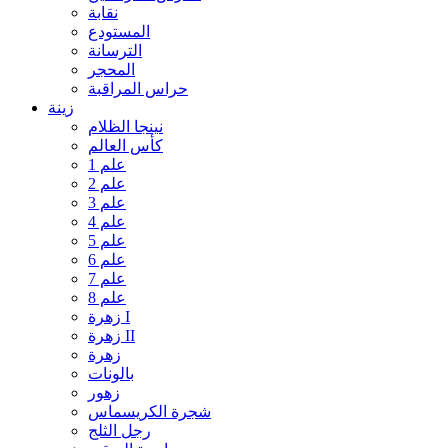
نقابة
المستودع
الترسانة
المحجر
حراس المراقبة
زينة
نينجا الظلام
كأس العالم
علم 1
علم 2
علم 3
علم 4
علم 5
علم 6
علم 7
علم 8
زهرة I
زهرة II
زهرة
بالونات
زهور
شجرة الكريسماس
رجل الثلج