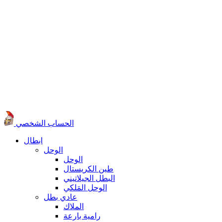
الحساب الشخصي
ابطال
الوحل
الوحل
طين الكريستال
البطل الجيلاتيني
الوحل المَلكي
عادي بطل
الملاك
رامية بارعة