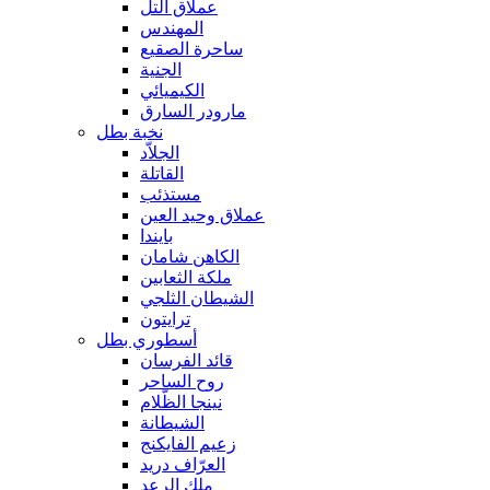
عملاق التل
المهندس
ساحرة الصقيع
الجنية
الكيميائي
مارودر السارق
نخبة بطل
الجلاّد
القاتلة
مستذئب
عملاق وحيد العين
بايندا
الكاهن شامان
ملكة الثعابين
الشيطان الثلجي
ترايتون
أسطوري بطل
قائد الفرسان
روح الساحر
نينجا الظّلام
الشيطانة
زعيم الفايكنج
العرّاف دريد
ملك الرعد