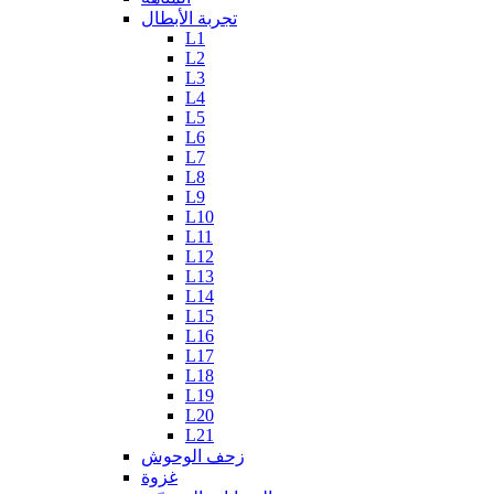
تجربة الأبطال
L1
L2
L3
L4
L5
L6
L7
L8
L9
L10
L11
L12
L13
L14
L15
L16
L17
L18
L19
L20
L21
زحف الوحوش
غزوة