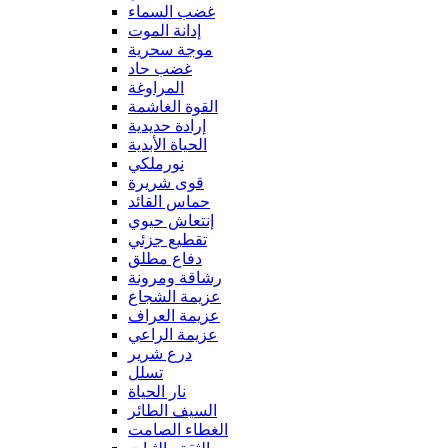
غضب السماء
إدانة الموت
موجة سحرية
غضب حاد
المراوغة
القوة الغاشمة
إرادة حديدية
الحياة الأبدية
نورملكي
قوى شريرة
حماس القائد
إنتعاش حيوي
تقطيع جزئي
دفاع مطلق
رشاقة ومرونة
عزيمة الشجاع
عزيمة العراف
عزيمة الراعي
درع شرير
تسلل
نار الحياة
السيف الطائر
الغطاء الصامت