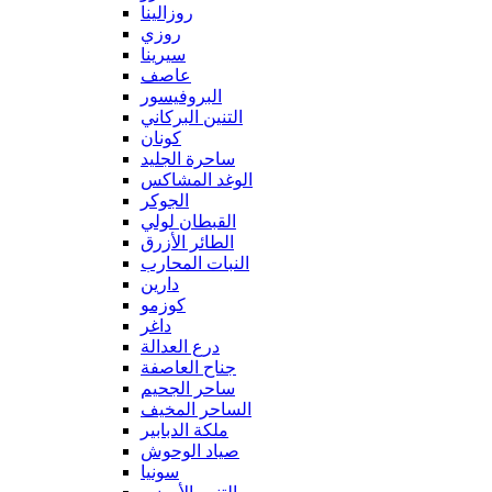
روزالينا
روزي
سيرينا
عاصف
البروفيسور
التنين البركاني
كونان
ساحرة الجليد
الوغد المشاكس
الجوكر
القبطان لولي
الطائر الأزرق
النبات المحارب
دارين
كوزمو
داغر
درع العدالة
جناح العاصفة
ساحر الجحيم
الساحر المخيف
ملكة الدبابير
صياد الوحوش
سونيا