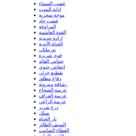
غضب السماء
إدانة الموت
موجة سحرية
غضب حاد
المراوغة
القوة الغاشمة
إرادة حديدية
الحياة الأبدية
نورملكي
قوى شريرة
حماس القائد
إنتعاش حيوي
تقطيع جزئي
دفاع مطلق
رشاقة ومرونة
عزيمة الشجاع
عزيمة العراف
عزيمة الراعي
درع شرير
تسلل
نار الحياة
السيف الطائر
الغطاء الصامت