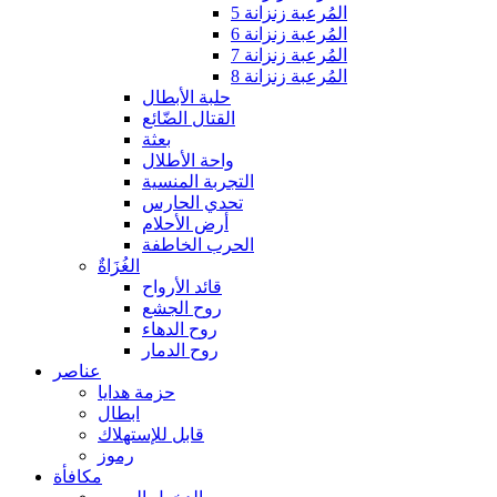
المُرعبة زنزانة 5
المُرعبة زنزانة 6
المُرعبة زنزانة 7
المُرعبة زنزانة 8
حلبة الأبطال
القتال الضّائع
بعثة
واحة الأطلال
التجربة المنسية
تحدي الحارس
أرض الأحلام
الحرب الخاطفة
الغُزَاةٌ
قائد الأرواح
روح الجشع
روح الدهاء
روح الدمار
عناصر
حزمة هدايا
ابطال
قابل للإستهلاك
رموز
مكافأة