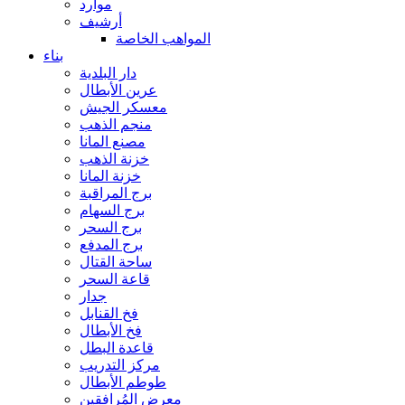
موارد
أرشيف
المواهب الخاصة
بناء
دار البلدية
عرين الأبطال
معسكر الجيش
منجم الذهب
مصنع المانا
خزنة الذهب
خزنة المانا
برج المراقبة
برج السهام
برج السحر
برج المدفع
ساحة القتال
قاعة السحر
جدار
فخ القنابل
فخ الأبطال
قاعدة البطل
مركز التدريب
طوطم الأبطال
معرض المُرافقين