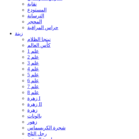
نقابة
المستودع
الترسانة
المحجر
حراس المراقبة
زينة
نينجا الظلام
كأس العالم
علم 1
علم 2
علم 3
علم 4
علم 5
علم 6
علم 7
علم 8
زهرة I
زهرة II
زهرة
بالونات
زهور
شجرة الكريسماس
رجل الثلج