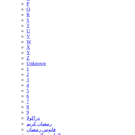
P
Q
R
S
T
U
V
W
X
Y
Z
Unknown
1
2
3
4
5
6
7
8
9
دراكولا
رمضان كريم
فانوس رمضان