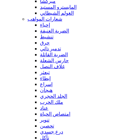
ميركشا
المايسترو المستبد
الغولم الشيطاني
شعارات المواهب
إحياء
الضربة العنيفة
تنشيط
حرق
تدمير ذاتي
الضربة القاتلة
حارس الشعلة
غلاف النصل
تبعثر
إبطاء
إسراع
هيجان
الجلد الحجري
ملك الحرب
عناد
امتصاص الحياة
تنوير
تحصين
درع جسدي
تآكل