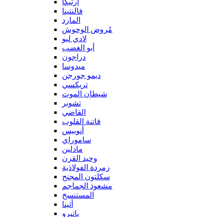
آرتيكا
فالنتينا
المارد
مُروض الوحوش
لادي ليو
أبو الغضب
دراجون
ميدوسا
ديمو جورجن
تريكسي
شيطان الموت
تشوبر
القاضي
فاتنة القلوب
أنوبيس
ساموراي
مادلين
وحيد القرن
زمردة الفولاذية
سكلتون المجنح
مشعوذ الجماجم
المستنسخ
أثينا
ياتيرو