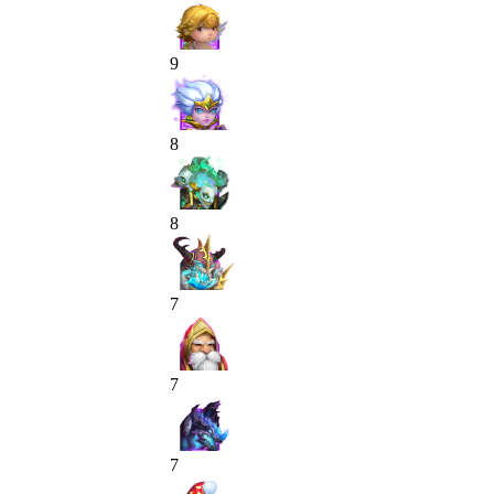
9
8
8
7
7
7