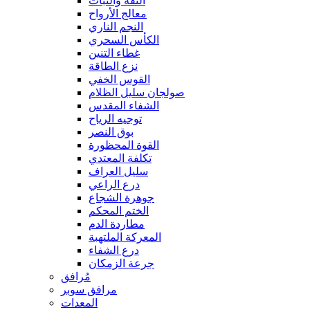
الثقة والثبات
معالج الأرواح
النجم الناري
الكأس السحري
غطاء التنين
نزع الطاقة
القوس الخفي
صولجان سليل الظلام
الشفاء المقدس
توجيه الرياح
بوق النصر
القوة المحظورة
تكلفة المعتدي
سليل العراف
درع الراعي
جوهرة الشجاع
الختم المحكم
مطاردة الدم
المعركة الملتهبة
درع الشفاء
جرعة الزمكان
مُرافق
مرافق سوبر
المعدات