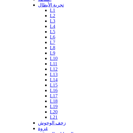
تجربة الأبطال
L1
L2
L3
L4
L5
L6
L7
L8
L9
L10
L11
L12
L13
L14
L15
L16
L17
L18
L19
L20
L21
زحف الوحوش
غزوة