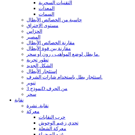
التقنيات السحرية
المعدات
السمات
حاسبة من الخصائص الأبطال
مستوى الإختراق
الحرَاس
المصير
مقارنة الخصائص الأبطال
مقارنة بين قوة الأبطال
ما بطل لوضع المواهب ، رون أو سحر.
تطور تجربة
الشكل الجديد
إستئجار الأبطال
استئجار بطل باستخدام شارات الشرف.
تنوير
نموذج 3D من الحرف
سحر
نقابة
نقابة. نشرة
معركة
حرب النقابات
تحدي زعيم الوحوش
معركة الشعلة
غزو الصحراء