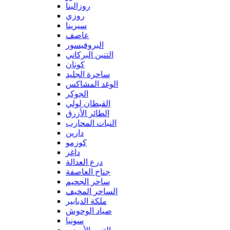
روزالينا
روزي
سيرينا
عاصف
البروفيسور
التنين البركاني
كونان
ساحرة الجليد
الوغد المشاكس
الجوكر
القبطان لولي
الطائر الأزرق
النبات المحارب
دارين
كوزمو
داغر
درع العدالة
جناح العاصفة
ساحر الجحيم
الساحر المخيف
ملكة الدبابير
صياد الوحوش
سونيا