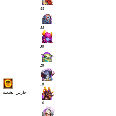
33
33
30
28
18
حارس الشعلة
16