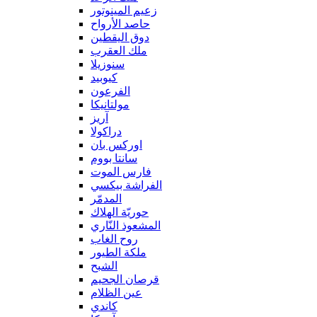
زعيم المينوتور
حاصد الأرواح
دوق اليقطين
ملك العقرب
سنوزيلا
كيوبيد
الفرعون
مولتانيكا
آريز
دراكولا
اوركس بان
سانتا بووم
فارس الموت
الفراشة بيكسي
المدمّر
حوريّة الهلاك
المشعوذ النّاري
روح الغاب
ملكة الطيور
الشبح
قرصان الجحيم
عين الظلام
كاندي