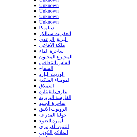
Unknown
Unknown
Unknown
Unknown
ديناميكا
العفريت ستالكر
البريق الرعدي
ملكة الافاعى
ساحرة الماء
المخترع المجنون
الفأس المُعاقب
السفاح
الوريث البارد
المومياء الملكية
العملاق
عازف القيثارة
الفارسة البربرية
ساحرة الجليد
الروبوت الأنيق
جوليا المدرعة
أميرة الضوء
التنين القرمزي
الملاكم الكوني