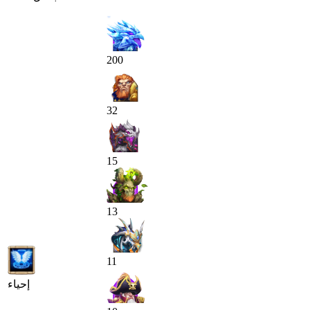
200
32
15
13
11
إحياء