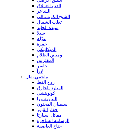
التنين الأرضي
الدب العملاق
الشاعر
الشبح الكريستالي
ثعلب الشمال
سيدة الجليد
سيلا
عزّام
جمرة
الميكانيكي
وميض الظلام
المفترس
جاسر
لارا
ملحمي بطل
روح القط
المبارز الحارق
كونويتشي
التنين سيرا
سيميان المجنون
حفار القبور
مقاتل اسبارتا
الرسامة الساحرة
جناح العاصفة