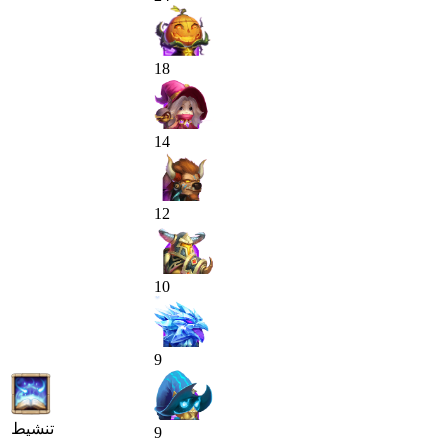
18
14
12
10
9
تنشيط
9