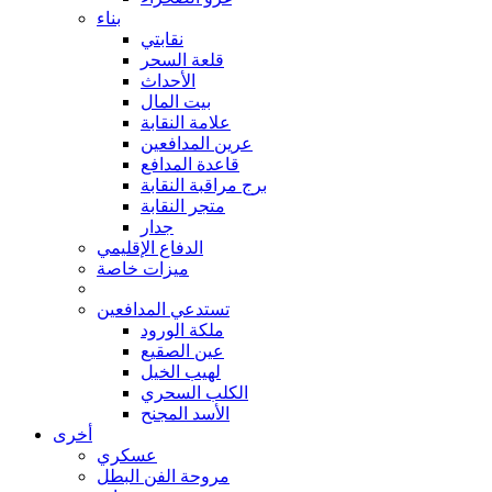
بناء
نقابتي
قلعة السحر
الأحداث
بيت المال
علامة النقابة
عرين المدافعين
قاعدة المدافع
برج مراقبة النقابة
متجر النقابة
جدار
الدفاع الإقليمي
ميزات خاصة
تستدعي المدافعين
ملكة الورود
عين الصقيع
لهيب الخيل
الكلب السحري
الأسد المجنح
أخرى
عسكري
مروحة الفن البطل