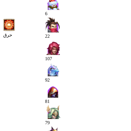
6
حرق
22
107
92
81
79