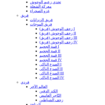
تحدي زعيم الوحوش
معركة الشعلة
غزو الصحراء
فريق
فريق الزنزانات
فريق الموجات
زحف الوحوش (فريق) I
زحف الوحوش (فريق) II
زحف الوحوش (فريق) III
زحف الوحوش (فريق) IV
قمة الجحيم I
قمة الجحيم II
قمة الجحيم III
قمة الجحيم IV
الصدع الباكى I
الصدع الباكى II
الصدع الباكى III
الصدع الباكى IV
فردي
العالم الآخر
الكنز الدفين
التّاجر الغامض
زحف الشياطين
المتاهة