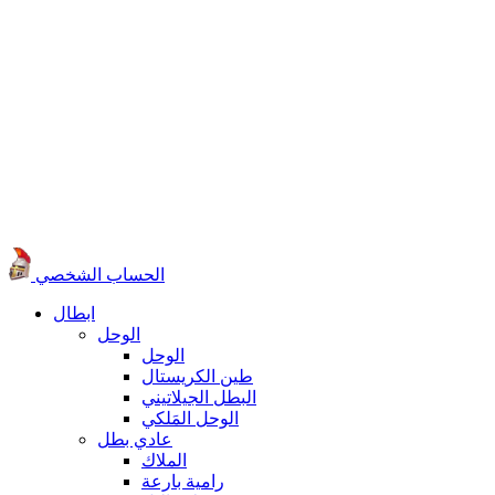
الحساب الشخصي
ابطال
الوحل
الوحل
طين الكريستال
البطل الجيلاتيني
الوحل المَلكي
عادي بطل
الملاك
رامية بارعة