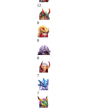
12
8
8
8
7
7