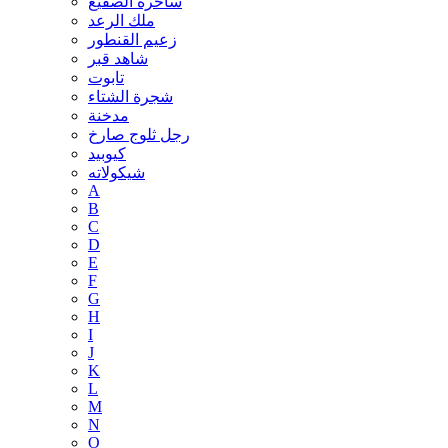
ساحرة الصقيع
ملك الرعد
زعيم القنطور
شاهد قبر
تابوت
شجرة الشتاء
مدخنة
رجل ثلوج صارخ
كيوبيد
شيكولاته
A
B
C
D
E
F
G
H
I
J
K
L
M
N
O