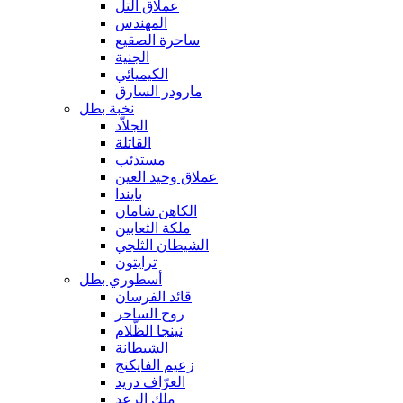
عملاق التل
المهندس
ساحرة الصقيع
الجنية
الكيميائي
مارودر السارق
نخبة بطل
الجلاّد
القاتلة
مستذئب
عملاق وحيد العين
بايندا
الكاهن شامان
ملكة الثعابين
الشيطان الثلجي
ترايتون
أسطوري بطل
قائد الفرسان
روح الساحر
نينجا الظّلام
الشيطانة
زعيم الفايكنج
العرّاف دريد
ملك الرعد