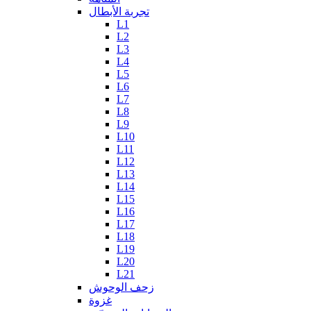
تجربة الأبطال
L1
L2
L3
L4
L5
L6
L7
L8
L9
L10
L11
L12
L13
L14
L15
L16
L17
L18
L19
L20
L21
زحف الوحوش
غزوة