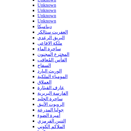
Unknown
Unknown
Unknown
Unknown
ديناميكا
العفريت ستالكر
البريق الرعدي
ملكة الافاعى
ساحرة الماء
المخترع المجنون
الفأس المُعاقب
السفاح
الوريث البارد
المومياء الملكية
العملاق
عازف القيثارة
الفارسة البربرية
ساحرة الجليد
الروبوت الأنيق
جوليا المدرعة
أميرة الضوء
التنين القرمزي
الملاكم الكوني