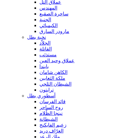
عملاق التل
المهندس
ساحرة الصقيع
الجنية
الكيميائي
مارودر السارق
نخبة بطل
الجلاّد
القاتلة
مستذئب
عملاق وحيد العين
بايندا
الكاهن شامان
ملكة الثعابين
الشيطان الثلجي
ترايتون
أسطوري بطل
قائد الفرسان
روح الساحر
نينجا الظّلام
الشيطانة
زعيم الفايكنج
العرّاف دريد
ملك الرعد