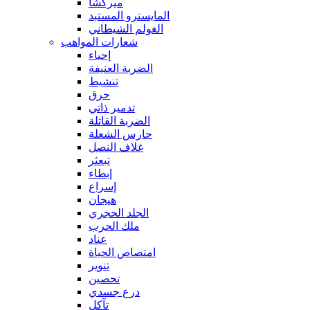
ميركشا
المايسترو المستبد
الغولم الشيطاني
شعارات المواهب
إحياء
الضربة العنيفة
تنشيط
حرق
تدمير ذاتي
الضربة القاتلة
حارس الشعلة
غلاف النصل
تبعثر
إبطاء
إسراع
هيجان
الجلد الحجري
ملك الحرب
عناد
امتصاص الحياة
تنوير
تحصين
درع جسدي
تآكل