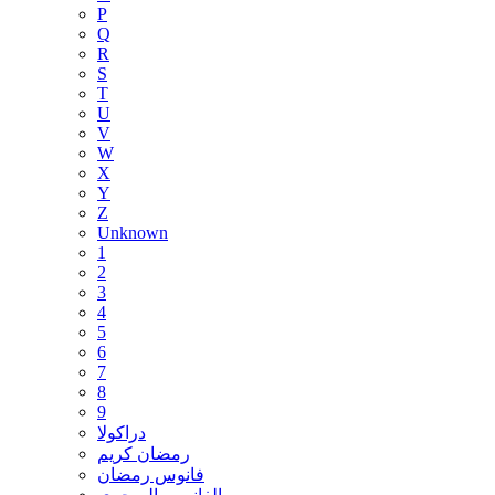
P
Q
R
S
T
U
V
W
X
Y
Z
Unknown
1
2
3
4
5
6
7
8
9
دراكولا
رمضان كريم
فانوس رمضان