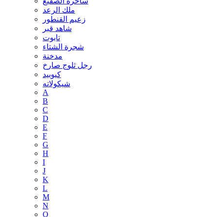
ساحرة الصقيع
ملك الرعد
زعيم القنطور
شاهد قبر
تابوت
شجرة الشتاء
مدخنة
رجل ثلوج صارخ
كيوبيد
شيكولاته
A
B
C
D
E
F
G
H
I
J
K
L
M
N
O