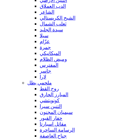
التنين الأرضي
الدب العملاق
الشاعر
الشبح الكريستالي
ثعلب الشمال
سيدة الجليد
سيلا
عزّام
جمرة
الميكانيكي
وميض الظلام
المفترس
جاسر
لارا
ملحمي بطل
روح القط
المبارز الحارق
كونويتشي
التنين سيرا
سيميان المجنون
حفار القبور
مقاتل اسبارتا
الرسامة الساحرة
جناح العاصفة