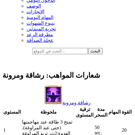
الدخول اليومي
الوصف
الإنجازات
المهام اليومية
ينبوع الشهوات
تجربة المبتدئين
مطرقة الرعد
عجلة الصداقة
شعارات المواهب: رشاقة ومرونة
رشاقة ومرونة
مدة
ترقية
القوة
المهام
ملحوظة
المستوى
السحر
المستوى
تمنح 3 طاقة عند مهاجمتها
50
(حتى عند المراوغة).
1
20
sec.
الهدوء:2ث. تزيد المراوغة