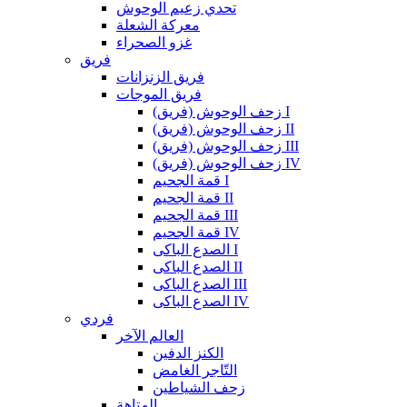
تحدي زعيم الوحوش
معركة الشعلة
غزو الصحراء
فريق
فريق الزنزانات
فريق الموجات
زحف الوحوش (فريق) I
زحف الوحوش (فريق) II
زحف الوحوش (فريق) III
زحف الوحوش (فريق) IV
قمة الجحيم I
قمة الجحيم II
قمة الجحيم III
قمة الجحيم IV
الصدع الباكى I
الصدع الباكى II
الصدع الباكى III
الصدع الباكى IV
فردي
العالم الآخر
الكنز الدفين
التّاجر الغامض
زحف الشياطين
المتاهة