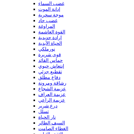
غضب السماء
إدانة الموت
موجة سحرية
غضب حاد
المراوغة
القوة الغاشمة
إرادة حديدية
الحياة الأبدية
نورملكي
قوى شريرة
حماس القائد
إنتعاش حيوي
تقطيع جزئي
دفاع مطلق
رشاقة ومرونة
عزيمة الشجاع
عزيمة العراف
عزيمة الراعي
درع شرير
تسلل
نار الحياة
السيف الطائر
الغطاء الصامت