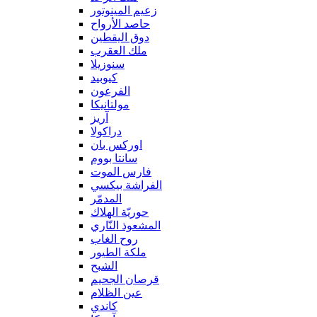
زعيم المينوتور
حاصد الأرواح
دوق اليقطين
ملك العقرب
سنوزيلا
كيوبيد
الفرعون
مولتانيكا
آريز
دراكولا
اوركس بان
سانتا بووم
فارس الموت
الفراشة بيكسي
المدمّر
حوريّة الهلاك
المشعوذ النّاري
روح الغاب
ملكة الطيور
الشبح
قرصان الجحيم
عين الظلام
كاندي