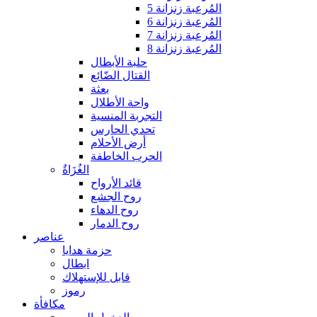
المُرعبة زنزانة 5
المُرعبة زنزانة 6
المُرعبة زنزانة 7
المُرعبة زنزانة 8
حلبة الأبطال
القتال الضّائع
بعثة
واحة الأطلال
التجربة المنسية
تحدي الحارس
أرض الأحلام
الحرب الخاطفة
الغُزَاةٌ
قائد الأرواح
روح الجشع
روح الدهاء
روح الدمار
عناصر
حزمة هدايا
ابطال
قابل للإستهلاك
رموز
مكافأة