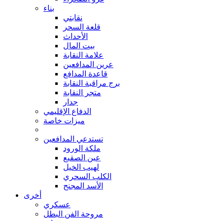
بناء
نقابتي
قلعة السحر
الأحداث
بيت المال
علامة النقابة
عرين المدافعين
قاعدة المدافع
برج مراقبة النقابة
متجر النقابة
جدار
الدفاع الإقليمي
ميزات خاصة
تستدعي المدافعين
ملكة الورود
عين الصقيع
لهيب الخيل
الكلب السحري
الأسد المجنح
أخرى
عسكري
مروحة الفن البطل