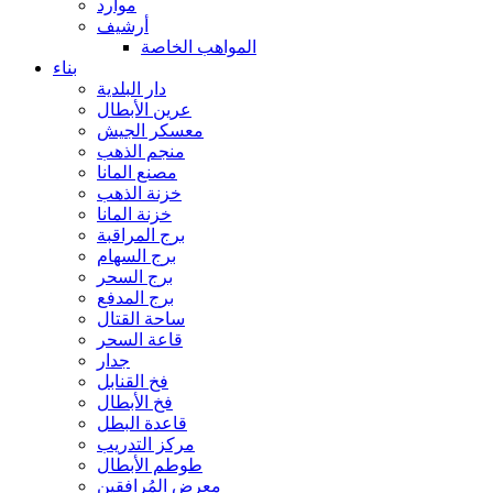
موارد
أرشيف
المواهب الخاصة
بناء
دار البلدية
عرين الأبطال
معسكر الجيش
منجم الذهب
مصنع المانا
خزنة الذهب
خزنة المانا
برج المراقبة
برج السهام
برج السحر
برج المدفع
ساحة القتال
قاعة السحر
جدار
فخ القنابل
فخ الأبطال
قاعدة البطل
مركز التدريب
طوطم الأبطال
معرض المُرافقين