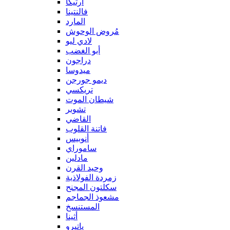
آرتيكا
فالنتينا
المارد
مُروض الوحوش
لادي ليو
أبو الغضب
دراجون
ميدوسا
ديمو جورجن
تريكسي
شيطان الموت
تشوبر
القاضي
فاتنة القلوب
أنوبيس
ساموراي
مادلين
وحيد القرن
زمردة الفولاذية
سكلتون المجنح
مشعوذ الجماجم
المستنسخ
أثينا
ياتيرو