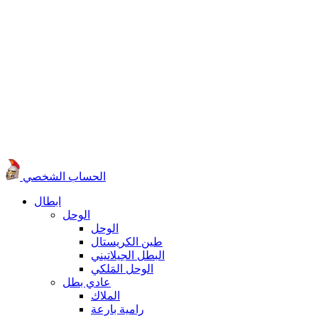
الحساب الشخصي
ابطال
الوحل
الوحل
طين الكريستال
البطل الجيلاتيني
الوحل المَلكي
عادي بطل
الملاك
رامية بارعة