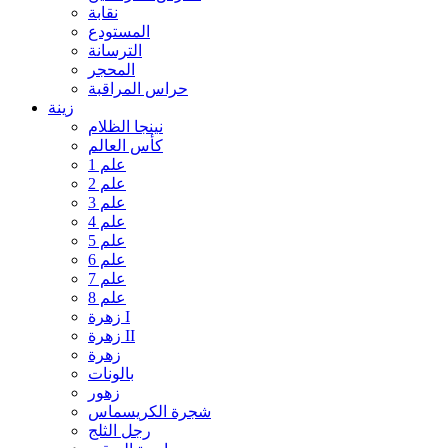
نقابة
المستودع
الترسانة
المحجر
حراس المراقبة
زينة
نينجا الظلام
كأس العالم
علم 1
علم 2
علم 3
علم 4
علم 5
علم 6
علم 7
علم 8
زهرة I
زهرة II
زهرة
بالونات
زهور
شجرة الكريسماس
رجل الثلج