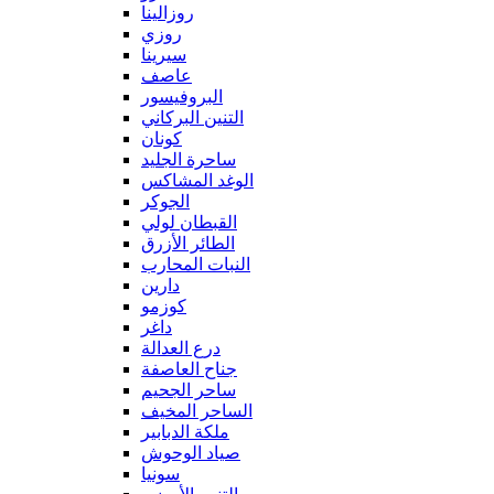
روزالينا
روزي
سيرينا
عاصف
البروفيسور
التنين البركاني
كونان
ساحرة الجليد
الوغد المشاكس
الجوكر
القبطان لولي
الطائر الأزرق
النبات المحارب
دارين
كوزمو
داغر
درع العدالة
جناح العاصفة
ساحر الجحيم
الساحر المخيف
ملكة الدبابير
صياد الوحوش
سونيا