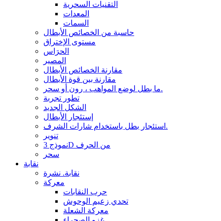
التقنيات السحرية
المعدات
السمات
حاسبة من الخصائص الأبطال
مستوى الإختراق
الحرَاس
المصير
مقارنة الخصائص الأبطال
مقارنة بين قوة الأبطال
ما بطل لوضع المواهب ، رون أو سحر.
تطور تجربة
الشكل الجديد
إستئجار الأبطال
استئجار بطل باستخدام شارات الشرف.
تنوير
نموذج 3D من الحرف
سحر
نقابة
نقابة. نشرة
معركة
حرب النقابات
تحدي زعيم الوحوش
معركة الشعلة
غزو الصحراء