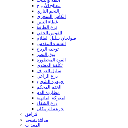
الثقة والثبات
معالج الأرواح
النجم الناري
الكأس السحري
غطاء التنين
نزع الطاقة
القوس الخفي
صولجان سليل الظلام
الشفاء المقدس
توجيه الرياح
بوق النصر
القوة المحظورة
تكلفة المعتدي
سليل العراف
درع الراعي
جوهرة الشجاع
الختم المحكم
مطاردة الدم
المعركة الملتهبة
درع الشفاء
جرعة الزمكان
مُرافق
مرافق سوبر
المعدات