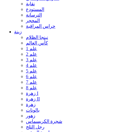
نقابة
المستودع
الترسانة
المحجر
حراس المراقبة
زينة
نينجا الظلام
كأس العالم
علم 1
علم 2
علم 3
علم 4
علم 5
علم 6
علم 7
علم 8
زهرة I
زهرة II
زهرة
بالونات
زهور
شجرة الكريسماس
رجل الثلج