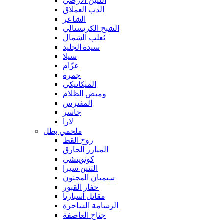
التنين الأرضي
الدب العملاق
الشاعر
الشبح الكريستالي
ثعلب الشمال
سيدة الجليد
سيلا
عزّام
جمرة
الميكانيكي
وميض الظلام
المفترس
جاسر
لارا
ملحمي بطل
روح القط
المبارز الحارق
كونويتشي
التنين سيرا
سيميان المجنون
حفار القبور
مقاتل اسبارتا
الرسامة الساحرة
جناح العاصفة