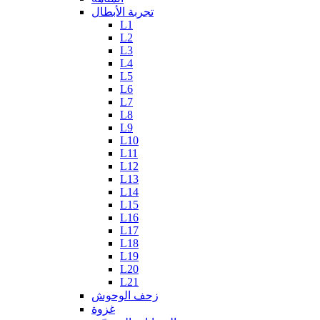
تجربة الأبطال
L1
L2
L3
L4
L5
L6
L7
L8
L9
L10
L11
L12
L13
L14
L15
L16
L17
L18
L19
L20
L21
زحف الوحوش
غزوة