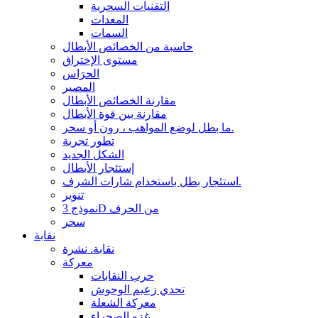
التقنيات السحرية
المعدات
السمات
حاسبة من الخصائص الأبطال
مستوى الإختراق
الحرَاس
المصير
مقارنة الخصائص الأبطال
مقارنة بين قوة الأبطال
ما بطل لوضع المواهب ، رون أو سحر.
تطور تجربة
الشكل الجديد
إستئجار الأبطال
استئجار بطل باستخدام شارات الشرف.
تنوير
نموذج 3D من الحرف
سحر
نقابة
نقابة. نشرة
معركة
حرب النقابات
تحدي زعيم الوحوش
معركة الشعلة
غزو الصحراء