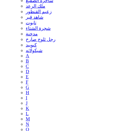
ساحرة الصقيع
ملك الرعد
زعيم القنطور
شاهد قبر
تابوت
شجرة الشتاء
مدخنة
رجل ثلوج صارخ
كيوبيد
شيكولاته
A
B
C
D
E
F
G
H
I
J
K
L
M
N
O