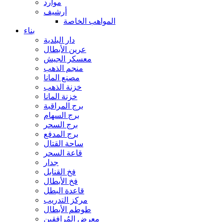
موارد
أرشيف
المواهب الخاصة
بناء
دار البلدية
عرين الأبطال
معسكر الجيش
منجم الذهب
مصنع المانا
خزنة الذهب
خزنة المانا
برج المراقبة
برج السهام
برج السحر
برج المدفع
ساحة القتال
قاعة السحر
جدار
فخ القنابل
فخ الأبطال
قاعدة البطل
مركز التدريب
طوطم الأبطال
معرض المُرافقين