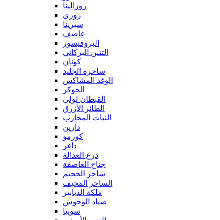
روزالينا
روزي
سيرينا
عاصف
البروفيسور
التنين البركاني
كونان
ساحرة الجليد
الوغد المشاكس
الجوكر
القبطان لولي
الطائر الأزرق
النبات المحارب
دارين
كوزمو
داغر
درع العدالة
جناح العاصفة
ساحر الجحيم
الساحر المخيف
ملكة الدبابير
صياد الوحوش
سونيا