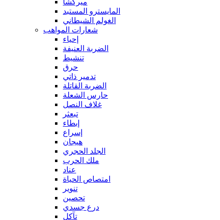
ميركشا
المايسترو المستبد
الغولم الشيطاني
شعارات المواهب
إحياء
الضربة العنيفة
تنشيط
حرق
تدمير ذاتي
الضربة القاتلة
حارس الشعلة
غلاف النصل
تبعثر
إبطاء
إسراع
هيجان
الجلد الحجري
ملك الحرب
عناد
امتصاص الحياة
تنوير
تحصين
درع جسدي
تآكل