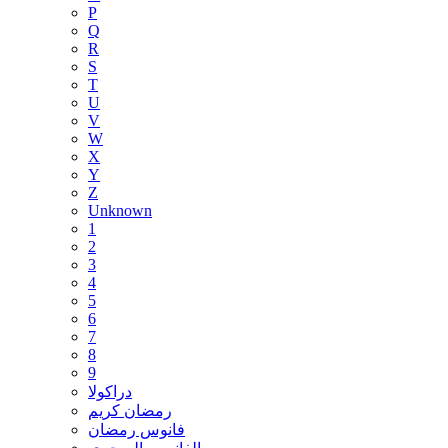
P
Q
R
S
T
U
V
W
X
Y
Z
Unknown
1
2
3
4
5
6
7
8
9
دراكولا
رمضان كريم
فانوس رمضان