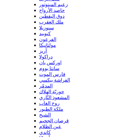
زعيم المينوتور
حاصد الأرواح
دوق اليقطين
ملك العقرب
سنوزيلا
كيوبيد
الفرعون
مولتانيكا
آريز
دراكولا
اوركس بان
سانتا بووم
فارس الموت
الفراشة بيكسي
المدمّر
حوريّة الهلاك
المشعوذ النّاري
روح الغاب
ملكة الطيور
الشبح
قرصان الجحيم
عين الظلام
كاندي