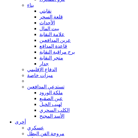
بناء
نقابتي
قلعة السحر
الأحداث
بيت المال
علامة النقابة
عرين المدافعين
قاعدة المدافع
برج مراقبة النقابة
متجر النقابة
جدار
الدفاع الإقليمي
ميزات خاصة
تستدعي المدافعين
ملكة الورود
عين الصقيع
لهيب الخيل
الكلب السحري
الأسد المجنح
أخرى
عسكري
مروحة الفن البطل