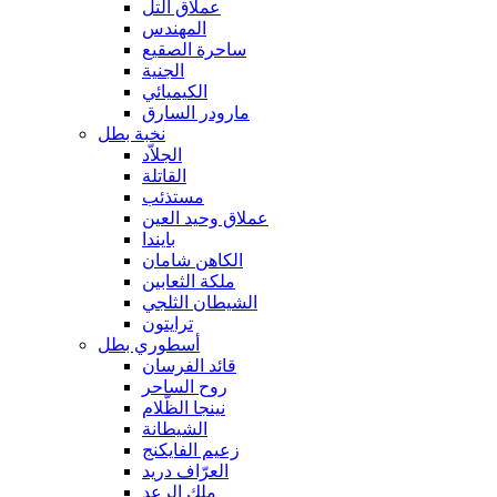
عملاق التل
المهندس
ساحرة الصقيع
الجنية
الكيميائي
مارودر السارق
نخبة بطل
الجلاّد
القاتلة
مستذئب
عملاق وحيد العين
بايندا
الكاهن شامان
ملكة الثعابين
الشيطان الثلجي
ترايتون
أسطوري بطل
قائد الفرسان
روح الساحر
نينجا الظّلام
الشيطانة
زعيم الفايكنج
العرّاف دريد
ملك الرعد