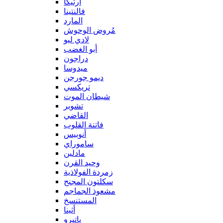
آرتيكا
فالنتينا
المارد
مُروض الوحوش
لادي ليو
أبو الغضب
دراجون
ميدوسا
ديمو جورجن
تريكسي
شيطان الموت
تشوبر
القاضي
فاتنة القلوب
أنوبيس
ساموراي
مادلين
وحيد القرن
زمردة الفولاذية
سكلتون المجنح
مشعوذ الجماجم
المستنسخ
أثينا
ياتيرو