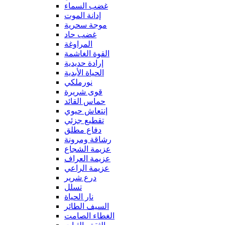
غضب السماء
إدانة الموت
موجة سحرية
غضب حاد
المراوغة
القوة الغاشمة
إرادة حديدية
الحياة الأبدية
نورملكي
قوى شريرة
حماس القائد
إنتعاش حيوي
تقطيع جزئي
دفاع مطلق
رشاقة ومرونة
عزيمة الشجاع
عزيمة العراف
عزيمة الراعي
درع شرير
تسلل
نار الحياة
السيف الطائر
الغطاء الصامت