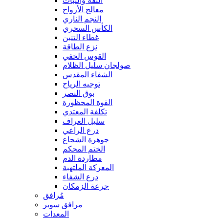
الثقة والثبات
معالج الأرواح
النجم الناري
الكأس السحري
غطاء التنين
نزع الطاقة
القوس الخفي
صولجان سليل الظلام
الشفاء المقدس
توجيه الرياح
بوق النصر
القوة المحظورة
تكلفة المعتدي
سليل العراف
درع الراعي
جوهرة الشجاع
الختم المحكم
مطاردة الدم
المعركة الملتهبة
درع الشفاء
جرعة الزمكان
مُرافق
مرافق سوبر
المعدات