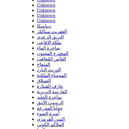
Unknown
Unknown
Unknown
Unknown
ديناميكا
العفريت ستالكر
البريق الرعدي
ملكة الافاعى
ساحرة الماء
المخترع المجنون
الفأس المُعاقب
السفاح
الوريث البارد
المومياء الملكية
العملاق
عازف القيثارة
الفارسة البربرية
ساحرة الجليد
الروبوت الأنيق
جوليا المدرعة
أميرة الضوء
التنين القرمزي
الملاكم الكوني