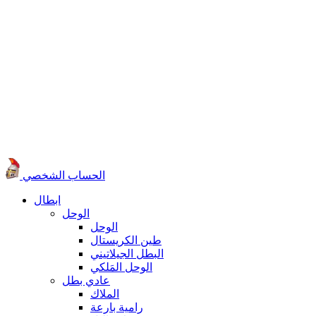
الحساب الشخصي
ابطال
الوحل
الوحل
طين الكريستال
البطل الجيلاتيني
الوحل المَلكي
عادي بطل
الملاك
رامية بارعة