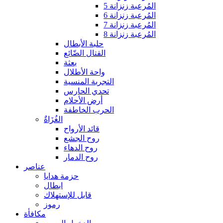
المُرعبة زنزانة 5
المُرعبة زنزانة 6
المُرعبة زنزانة 7
المُرعبة زنزانة 8
حلبة الأبطال
القتال الضّائع
بعثة
واحة الأطلال
التجربة المنسية
تحدي الحارس
أرض الأحلام
الحرب الخاطفة
الغُزَاةٌ
قائد الأرواح
روح الجشع
روح الدهاء
روح الدمار
عناصر
حزمة هدايا
ابطال
قابل للإستهلاك
رموز
مكافأة