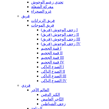
تحدي زعيم الوحوش
معركة الشعلة
غزو الصحراء
فريق
فريق الزنزانات
فريق الموجات
زحف الوحوش (فريق) I
زحف الوحوش (فريق) II
زحف الوحوش (فريق) III
زحف الوحوش (فريق) IV
قمة الجحيم I
قمة الجحيم II
قمة الجحيم III
قمة الجحيم IV
الصدع الباكى I
الصدع الباكى II
الصدع الباكى III
الصدع الباكى IV
فردي
العالم الآخر
الكنز الدفين
التّاجر الغامض
زحف الشياطين
المتاهة