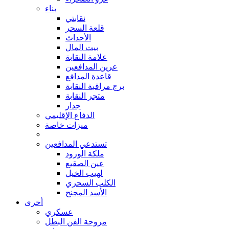
بناء
نقابتي
قلعة السحر
الأحداث
بيت المال
علامة النقابة
عرين المدافعين
قاعدة المدافع
برج مراقبة النقابة
متجر النقابة
جدار
الدفاع الإقليمي
ميزات خاصة
تستدعي المدافعين
ملكة الورود
عين الصقيع
لهيب الخيل
الكلب السحري
الأسد المجنح
أخرى
عسكري
مروحة الفن البطل