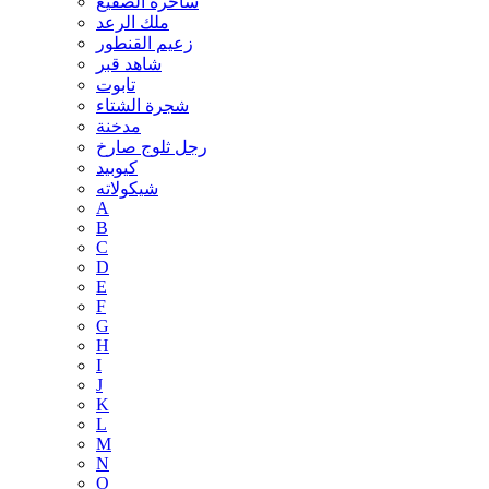
ساحرة الصقيع
ملك الرعد
زعيم القنطور
شاهد قبر
تابوت
شجرة الشتاء
مدخنة
رجل ثلوج صارخ
كيوبيد
شيكولاته
A
B
C
D
E
F
G
H
I
J
K
L
M
N
O