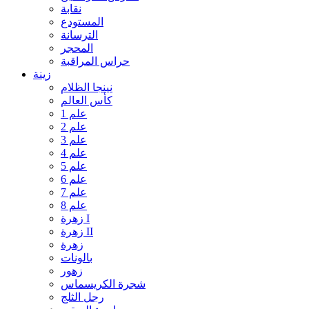
نقابة
المستودع
الترسانة
المحجر
حراس المراقبة
زينة
نينجا الظلام
كأس العالم
علم 1
علم 2
علم 3
علم 4
علم 5
علم 6
علم 7
علم 8
زهرة I
زهرة II
زهرة
بالونات
زهور
شجرة الكريسماس
رجل الثلج