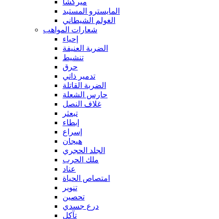
ميركشا
المايسترو المستبد
الغولم الشيطاني
شعارات المواهب
إحياء
الضربة العنيفة
تنشيط
حرق
تدمير ذاتي
الضربة القاتلة
حارس الشعلة
غلاف النصل
تبعثر
إبطاء
إسراع
هيجان
الجلد الحجري
ملك الحرب
عناد
امتصاص الحياة
تنوير
تحصين
درع جسدي
تآكل