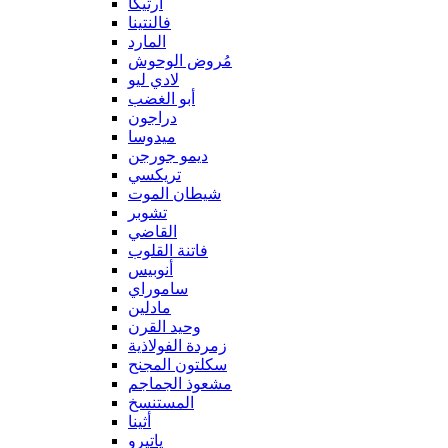
آرتيكا
فالنتينا
المارد
مُروض الوحوش
لادي ليو
أبو الغضب
دراجون
ميدوسا
ديمو جورجن
تريكسي
شيطان الموت
تشوبر
القاضي
فاتنة القلوب
أنوبيس
ساموراي
مادلين
وحيد القرن
زمردة الفولاذية
سكلتون المجنح
مشعوذ الجماجم
المستنسخ
أثينا
ياتيرو