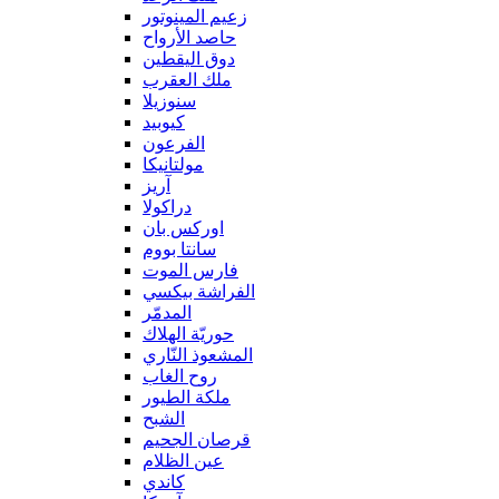
زعيم المينوتور
حاصد الأرواح
دوق اليقطين
ملك العقرب
سنوزيلا
كيوبيد
الفرعون
مولتانيكا
آريز
دراكولا
اوركس بان
سانتا بووم
فارس الموت
الفراشة بيكسي
المدمّر
حوريّة الهلاك
المشعوذ النّاري
روح الغاب
ملكة الطيور
الشبح
قرصان الجحيم
عين الظلام
كاندي