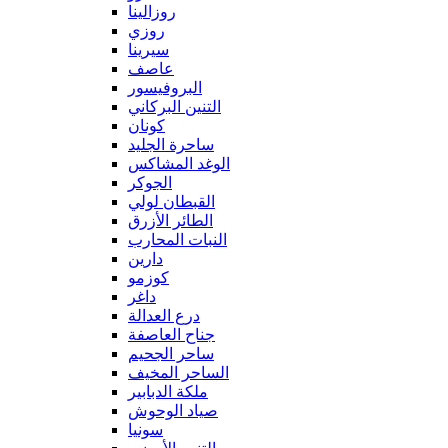
روزالينا
روزي
سيرينا
عاصف
البروفيسور
التنين البركاني
كونان
ساحرة الجليد
الوغد المشاكس
الجوكر
القبطان لولي
الطائر الأزرق
النبات المحارب
دارين
كوزمو
داغر
درع العدالة
جناح العاصفة
ساحر الجحيم
الساحر المخيف
ملكة الدبابير
صياد الوحوش
سونيا