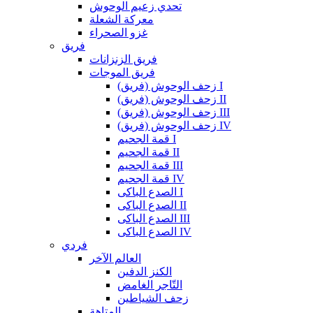
تحدي زعيم الوحوش
معركة الشعلة
غزو الصحراء
فريق
فريق الزنزانات
فريق الموجات
زحف الوحوش (فريق) I
زحف الوحوش (فريق) II
زحف الوحوش (فريق) III
زحف الوحوش (فريق) IV
قمة الجحيم I
قمة الجحيم II
قمة الجحيم III
قمة الجحيم IV
الصدع الباكى I
الصدع الباكى II
الصدع الباكى III
الصدع الباكى IV
فردي
العالم الآخر
الكنز الدفين
التّاجر الغامض
زحف الشياطين
المتاهة