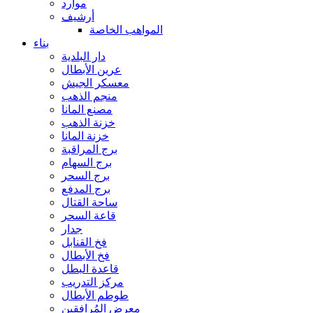
موارد
أرشيف
المواهب الخاصة
بناء
دار البلدية
عرين الأبطال
معسكر الجيش
منجم الذهب
مصنع المانا
خزنة الذهب
خزنة المانا
برج المراقبة
برج السهام
برج السحر
برج المدفع
ساحة القتال
قاعة السحر
جدار
فخ القنابل
فخ الأبطال
قاعدة البطل
مركز التدريب
طوطم الأبطال
معرض المُرافقين