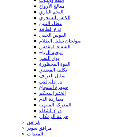
الثقة والثبات
معالج الأرواح
النجم الناري
الكأس السحري
غطاء التنين
نزع الطاقة
القوس الخفي
صولجان سليل الظلام
الشفاء المقدس
توجيه الرياح
بوق النصر
القوة المحظورة
تكلفة المعتدي
سليل العراف
درع الراعي
جوهرة الشجاع
الختم المحكم
مطاردة الدم
المعركة الملتهبة
درع الشفاء
جرعة الزمكان
مُرافق
مرافق سوبر
المعدات