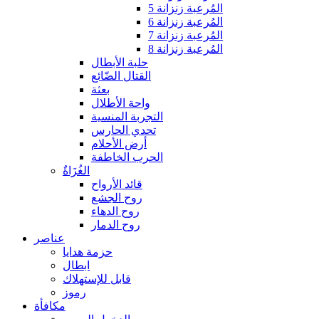
المُرعبة زنزانة 5
المُرعبة زنزانة 6
المُرعبة زنزانة 7
المُرعبة زنزانة 8
حلبة الأبطال
القتال الضّائع
بعثة
واحة الأطلال
التجربة المنسية
تحدي الحارس
أرض الأحلام
الحرب الخاطفة
الغُزَاةٌ
قائد الأرواح
روح الجشع
روح الدهاء
روح الدمار
عناصر
حزمة هدايا
ابطال
قابل للإستهلاك
رموز
مكافأة