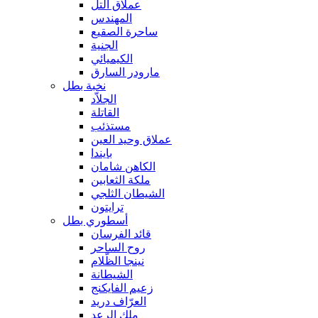
عملاق التل
المهندس
ساحرة الصقيع
الجنية
الكيميائي
مارودر السارق
نخبة بطل
الجلاّد
القاتلة
مستذئب
عملاق وحيد العين
بايندا
الكاهن شامان
ملكة الثعابين
الشيطان الثلجي
ترايتون
أسطوري بطل
قائد الفرسان
روح الساحر
نينجا الظّلام
الشيطانة
زعيم الفايكنج
العرّاف دريد
ملك الرعد