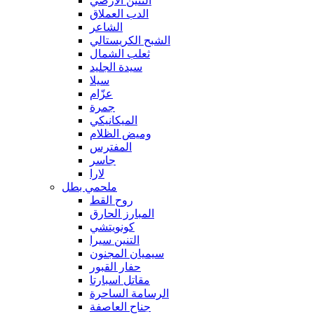
التنين الأرضي
الدب العملاق
الشاعر
الشبح الكريستالي
ثعلب الشمال
سيدة الجليد
سيلا
عزّام
جمرة
الميكانيكي
وميض الظلام
المفترس
جاسر
لارا
ملحمي بطل
روح القط
المبارز الحارق
كونويتشي
التنين سيرا
سيميان المجنون
حفار القبور
مقاتل اسبارتا
الرسامة الساحرة
جناح العاصفة