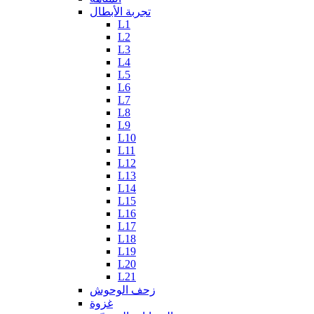
تجربة الأبطال
L1
L2
L3
L4
L5
L6
L7
L8
L9
L10
L11
L12
L13
L14
L15
L16
L17
L18
L19
L20
L21
زحف الوحوش
غزوة