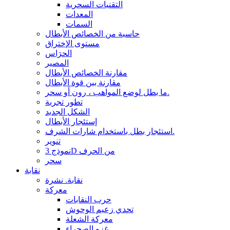
التقنيات السحرية
المعدات
السمات
حاسبة من الخصائص الأبطال
مستوى الإختراق
الحرَاس
المصير
مقارنة الخصائص الأبطال
مقارنة بين قوة الأبطال
ما بطل لوضع المواهب ، رون أو سحر.
تطور تجربة
الشكل الجديد
إستئجار الأبطال
استئجار بطل باستخدام شارات الشرف.
تنوير
نموذج 3D من الحرف
سحر
نقابة
نقابة. نشرة
معركة
حرب النقابات
تحدي زعيم الوحوش
معركة الشعلة
غزو الصحراء