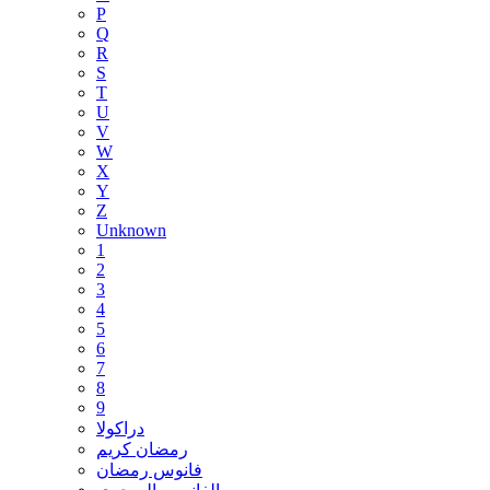
P
Q
R
S
T
U
V
W
X
Y
Z
Unknown
1
2
3
4
5
6
7
8
9
دراكولا
رمضان كريم
فانوس رمضان