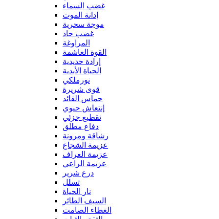
غضب السماء
إدانة الموت
موجة سحرية
غضب حاد
المراوغة
القوة الغاشمة
إرادة حديدية
الحياة الأبدية
نورملكي
قوى شريرة
حماس القائد
إنتعاش حيوي
تقطيع جزئي
دفاع مطلق
رشاقة ومرونة
عزيمة الشجاع
عزيمة العراف
عزيمة الراعي
درع شرير
تسلل
نار الحياة
السيف الطائر
الغطاء الصامت