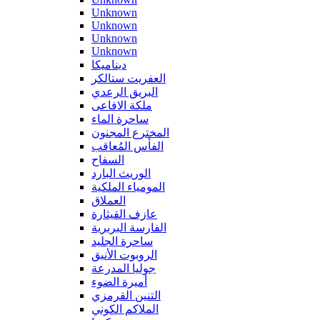
Unknown
Unknown
Unknown
Unknown
ديناميكا
العفريت ستالكر
البريق الرعدي
ملكة الافاعى
ساحرة الماء
المخترع المجنون
الفأس المُعاقب
السفاح
الوريث البارد
المومياء الملكية
العملاق
عازف القيثارة
الفارسة البربرية
ساحرة الجليد
الروبوت الأنيق
جوليا المدرعة
أميرة الضوء
التنين القرمزي
الملاكم الكوني