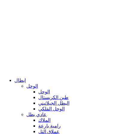
ابطال
الوحل
الوحل
طين الكريستال
البطل الجيلاتيني
الوحل المَلكي
عادي بطل
الملاك
رامية بارعة
عملاق التل