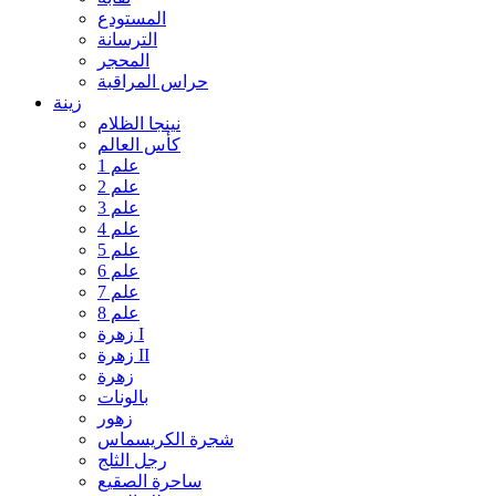
المستودع
الترسانة
المحجر
حراس المراقبة
زينة
نينجا الظلام
كأس العالم
علم 1
علم 2
علم 3
علم 4
علم 5
علم 6
علم 7
علم 8
زهرة I
زهرة II
زهرة
بالونات
زهور
شجرة الكريسماس
رجل الثلج
ساحرة الصقيع