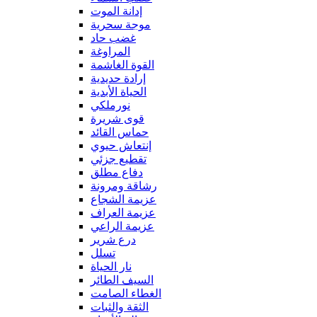
إدانة الموت
موجة سحرية
غضب حاد
المراوغة
القوة الغاشمة
إرادة حديدية
الحياة الأبدية
نورملكي
قوى شريرة
حماس القائد
إنتعاش حيوي
تقطيع جزئي
دفاع مطلق
رشاقة ومرونة
عزيمة الشجاع
عزيمة العراف
عزيمة الراعي
درع شرير
تسلل
نار الحياة
السيف الطائر
الغطاء الصامت
الثقة والثبات