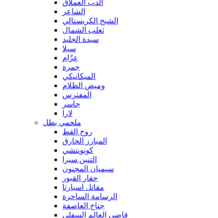
الدب العملاق
الشاعر
الشبح الكريستالي
ثعلب الشمال
سيدة الجليد
سيلا
عزّام
جمرة
الميكانيكي
وميض الظلام
المفترس
جاسر
لارا
ملحمي بطل
روح القط
المبارز الحارق
كونويتشي
التنين سيرا
سيميان المجنون
حفار القبور
مقاتل اسبارتا
الرسامة الساحرة
جناح العاصفة
قاضي العالم السفلي