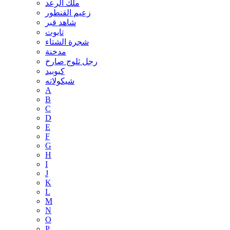
ملك الرعد
زعيم القنطور
شاهد قبر
تابوت
شجرة الشتاء
مدخنة
رجل ثلوج صارخ
كيوبيد
شيكولاته
A
B
C
D
E
F
G
H
I
J
K
L
M
N
O
P