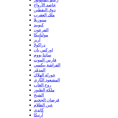
حاصد الأرواح
دوق اليقطين
ملك العقرب
سنوزيلا
كيوبيد
الفرعون
مولتانيكا
آريز
دراكولا
اوركس بان
سانتا بووم
فارس الموت
الفراشة بيكسي
المدمّر
حوريّة الهلاك
المشعوذ النّاري
روح الغاب
ملكة الطيور
الشبح
قرصان الجحيم
عين الظلام
كاندي
آرتيكا