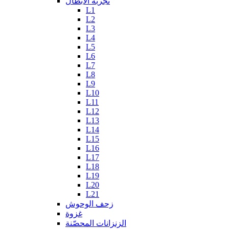
تجربة الأبطال
L1
L2
L3
L4
L5
L6
L7
L8
L9
L10
L11
L12
L13
L14
L15
L16
L17
L18
L19
L20
L21
زحف الوحوش
غزوة
الزنزانات المحصّنة