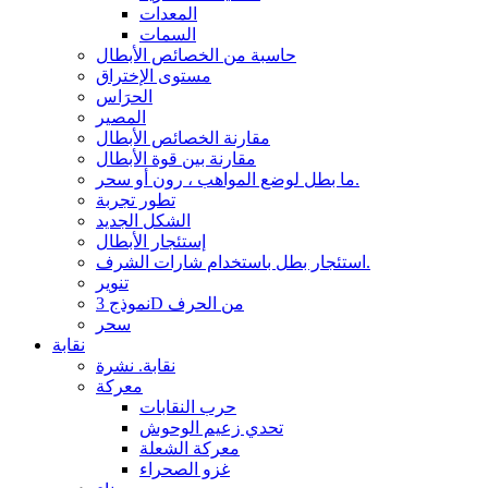
المعدات
السمات
حاسبة من الخصائص الأبطال
مستوى الإختراق
الحرَاس
المصير
مقارنة الخصائص الأبطال
مقارنة بين قوة الأبطال
ما بطل لوضع المواهب ، رون أو سحر.
تطور تجربة
الشكل الجديد
إستئجار الأبطال
استئجار بطل باستخدام شارات الشرف.
تنوير
نموذج 3D من الحرف
سحر
نقابة
نقابة. نشرة
معركة
حرب النقابات
تحدي زعيم الوحوش
معركة الشعلة
غزو الصحراء