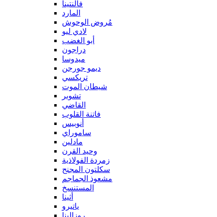
فالنتينا
المارد
مُروض الوحوش
لادي ليو
أبو الغضب
دراجون
ميدوسا
ديمو جورجن
تريكسي
شيطان الموت
تشوبر
القاضي
فاتنة القلوب
أنوبيس
ساموراي
مادلين
وحيد القرن
زمردة الفولاذية
سكلتون المجنح
مشعوذ الجماجم
المستنسخ
أثينا
ياتيرو
روزالينا