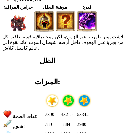
قدرة
موهبة البطل
حراس المراقبة
تلاشت إمبراطوريته عبر الزمان، لكن روحه باقية قوية تعاقب كل
من يجرؤ على الوقوف داخل أرضه. شيطان الموت عائد بقوة الى
عالم كاستل كلاش.
الظل
الميزات:
7800
33215
63342
نقاط الصحة:
780
1884
2980
هجوم: