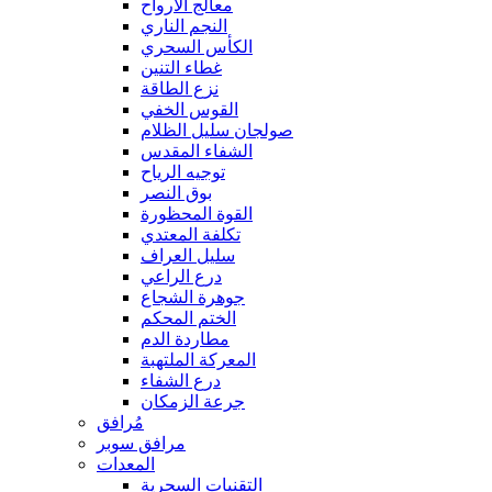
معالج الأرواح
النجم الناري
الكأس السحري
غطاء التنين
نزع الطاقة
القوس الخفي
صولجان سليل الظلام
الشفاء المقدس
توجيه الرياح
بوق النصر
القوة المحظورة
تكلفة المعتدي
سليل العراف
درع الراعي
جوهرة الشجاع
الختم المحكم
مطاردة الدم
المعركة الملتهبة
درع الشفاء
جرعة الزمكان
مُرافق
مرافق سوبر
المعدات
التقنيات السحرية