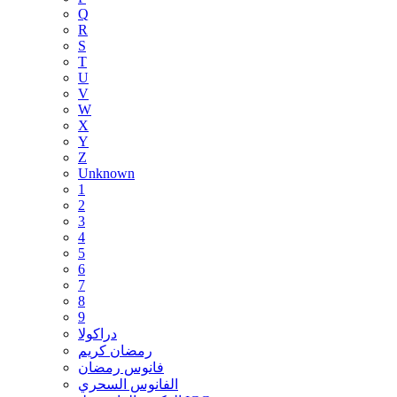
Q
R
S
T
U
V
W
X
Y
Z
Unknown
1
2
3
4
5
6
7
8
9
دراكولا
رمضان كريم
فانوس رمضان
الفانوس السحري