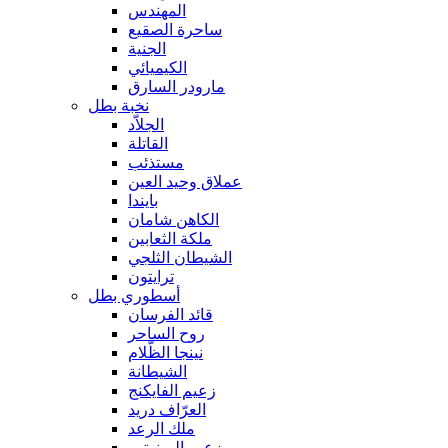
المهندس
ساحرة الصقيع
الجنية
الكيميائي
مارودر السارق
نخبة بطل
الجلاّد
القاتلة
مستذئب
عملاق وحيد العين
بايندا
الكاهن شامان
ملكة الثعابين
الشيطان الثلجي
ترايتون
أسطوري بطل
قائد الفرسان
روح الساحر
نينجا الظّلام
الشيطانة
زعيم الفايكنج
العرّاف دريد
ملك الرعد
زعيم المينوتور