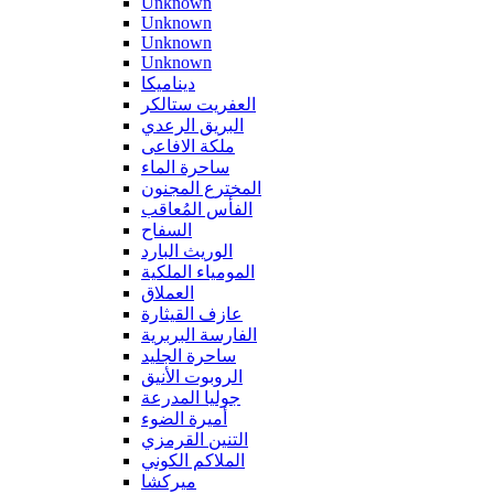
Unknown
Unknown
Unknown
Unknown
ديناميكا
العفريت ستالكر
البريق الرعدي
ملكة الافاعى
ساحرة الماء
المخترع المجنون
الفأس المُعاقب
السفاح
الوريث البارد
المومياء الملكية
العملاق
عازف القيثارة
الفارسة البربرية
ساحرة الجليد
الروبوت الأنيق
جوليا المدرعة
أميرة الضوء
التنين القرمزي
الملاكم الكوني
ميركشا