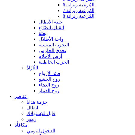
المُرعبة زنزانة 6
المُرعبة زنزانة 7
المُرعبة زنزانة 8
حلبة الأبطال
القتال الضّائع
بعثة
واحة الأطلال
التجربة المنسية
تحدي الحارس
أرض الأحلام
الحرب الخاطفة
الغُزَاةٌ
قائد الأرواح
روح الجشع
روح الدهاء
روح الدمار
عناصر
حزمة هدايا
ابطال
قابل للإستهلاك
رموز
مكافأة
الدخول اليومي