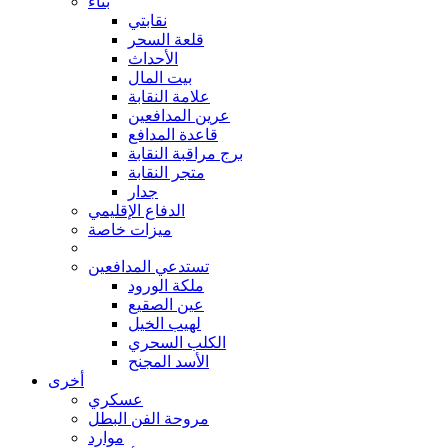
بناء
نقابتي
قلعة السحر
الأحداث
بيت المال
علامة النقابة
عرين المدافعين
قاعدة المدافع
برج مراقبة النقابة
متجر النقابة
جدار
الدفاع الإقليمي
ميزات خاصة
تستدعي المدافعين
ملكة الورود
عين الصقيع
لهيب الخيل
الكلب السحري
الأسد المجنح
أخرى
عسكري
مروحة الفن البطل
موارد