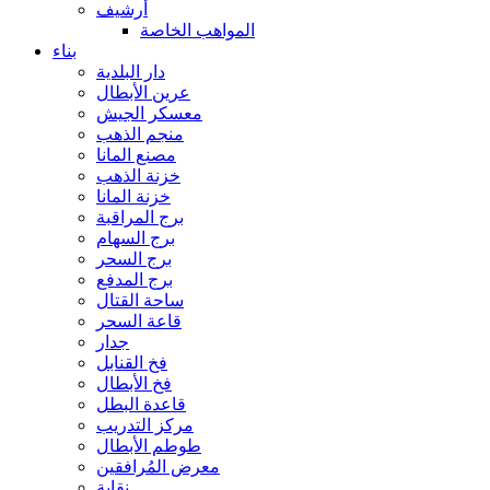
أرشيف
المواهب الخاصة
بناء
دار البلدية
عرين الأبطال
معسكر الجيش
منجم الذهب
مصنع المانا
خزنة الذهب
خزنة المانا
برج المراقبة
برج السهام
برج السحر
برج المدفع
ساحة القتال
قاعة السحر
جدار
فخ القنابل
فخ الأبطال
قاعدة البطل
مركز التدريب
طوطم الأبطال
معرض المُرافقين
نقابة