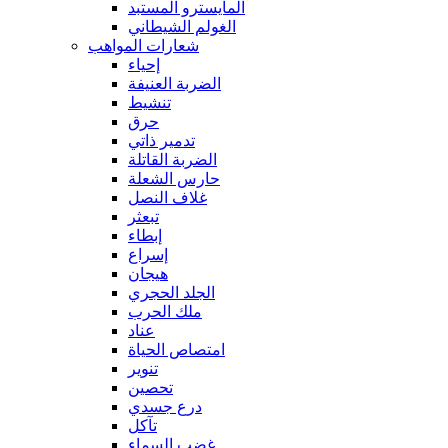
المايسترو المستبد
الغولم الشيطاني
شعارات المواهب
إحياء
الضربة العنيفة
تنشيط
حرق
تدمير ذاتي
الضربة القاتلة
حارس الشعلة
غلاف النصل
تبعثر
إبطاء
إسراع
هيجان
الجلد الحجري
ملك الحرب
عناد
امتصاص الحياة
تنوير
تحصين
درع جسدي
تآكل
غضب السماء