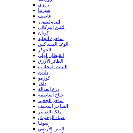
روزي
سيرينا
عاصف
البروفيسور
التنين البركاني
كونان
ساحرة الجليد
الوغد المشاكس
الجوكر
القبطان لولي
الطائر الأزرق
النبات المحارب
دارين
كوزمو
داغر
درع العدالة
جناح العاصفة
ساحر الجحيم
الساحر المخيف
ملكة الدبابير
صياد الوحوش
سونيا
التنين الأرضي