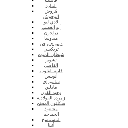
فالنتينا
المارد
مُروض
الوحوش
لادي ليو
أبو الغضب
دراجون
ميدوسا
ديمو جورجن
تريكسي
شيطان الموت
تشوبر
القاضي
فاتنة القلوب
أنوبيس
ساموراي
مادلين
وحيد القرن
زمردة الفولاذية
سكلتون المجنح
مشعوذ
الجماجم
المستنسخ
أثينا