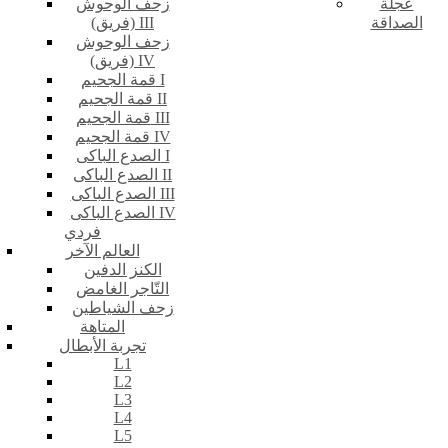
عجلة
زحف الوحوش
الصداقة
(فريق) III
زحف الوحوش
(فريق) IV
قمة الجحيم I
قمة الجحيم II
قمة الجحيم III
قمة الجحيم IV
الصدع الباكى I
الصدع الباكى II
الصدع الباكى III
الصدع الباكى IV
فردي
العالم الآخر
الكنز الدفين
التّاجر الغامض
زحف الشياطين
المتاهة
تجربة الأبطال
L1
L2
L3
L4
L5