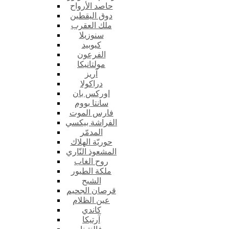
حاصد الأرواح
دوق اليقطين
ملك العقرب
سنوزيلا
كيوبيد
الفرعون
مولتانيكا
آريز
دراكولا
اوركس بان
سانتا بووم
فارس الموت
الفراشة بيكسي
المدمّر
حوريّة الهلاك
المشعوذ النّاري
روح الغاب
ملكة الطيور
الشبح
قرصان الجحيم
عين الظلام
كاندي
آرتيكا