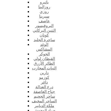
ياتيرو
روزالينا
روزي
سيرينا
عاصف
البروفيسور
التنين البركاني
كونان
ساحرة الجليد
الوغد
المشاكس
الجوكر
القبطان لولي
الطائر الأزرق
النبات المحارب
دارين
كوزمو
داغر
درع العدالة
جناح العاصفة
ساحر الجحيم
الساحر المخيف
ملكة الدبابير
صياد الوحوش