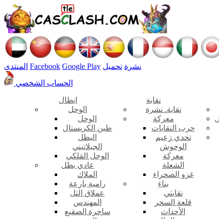
نشرة
تحميل
Google Play
Facebook
المنتدى
الحساب الشخصي
نقابة
ابطال
نقابة. نشرة
الوحل
ل
معركة
الوحل
حرب النقابات
طين الكريستال
تحدي زعيم
البطل
الوحوش
الجيلاتيني
معركة
الوحل المَلكي
الشعلة
عادي بطل
غزو الصحراء
الملاك
بناء
رامية بارعة
نقابتي
عملاق التل
قلعة السحر
المهندس
الأحداث
ساحرة الصقيع