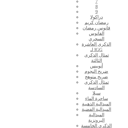
7
8
9
دراكولا
رمضان كريم
فانوس رمضان
الفانوس
السحري
الذكرى العاشرة
لـ IGG
تمثال الذكرى
الثالثة
أنوبيس
ضريح النجوم
ضريح متوهج
تمثال الذكرى
السادسة
سيلا
ساحرة الماء
الميدالية الذهبية
الميدالية الفضية
الميدالية
البرونزية
الذكرى الخامسة