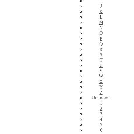
I
J
K
L
M
N
O
P
Q
R
S
T
U
V
W
X
Y
Z
Unknown
1
2
3
4
5
6