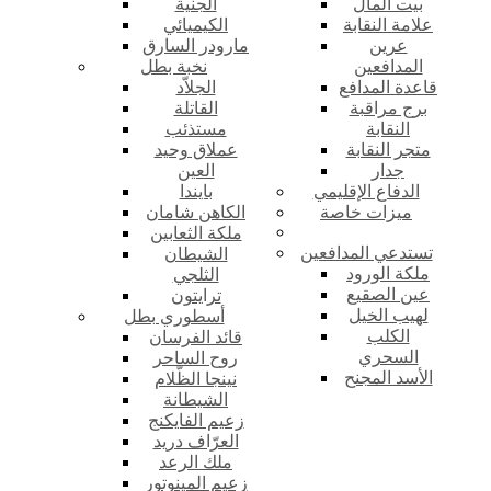
بيت المال
الجنية
علامة النقابة
الكيميائي
عرين
مارودر السارق
المدافعين
نخبة بطل
قاعدة المدافع
الجلاّد
برج مراقبة
القاتلة
النقابة
مستذئب
متجر النقابة
عملاق وحيد
جدار
العين
الدفاع الإقليمي
بايندا
ميزات خاصة
الكاهن شامان
ملكة الثعابين
تستدعي المدافعين
الشيطان
ملكة الورود
الثلجي
عين الصقيع
ترايتون
لهيب الخيل
أسطوري بطل
الكلب
قائد الفرسان
السحري
روح الساحر
الأسد المجنح
نينجا الظّلام
الشيطانة
زعيم الفايكنج
العرّاف دريد
ملك الرعد
زعيم المينوتور