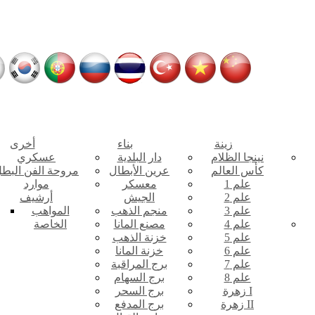
زينة
بناء
أخرى
نينجا الظلام
دار البلدية
عسكري
كأس العالم
عرين الأبطال
مروحة الفن البط
علم 1
معسكر
موارد
علم 2
الجيش
أرشيف
علم 3
منجم الذهب
المواهب
علم 4
مصنع المانا
الخاصة
علم 5
خزنة الذهب
علم 6
خزنة المانا
علم 7
برج المراقبة
علم 8
برج السهام
زهرة I
برج السحر
زهرة II
برج المدفع