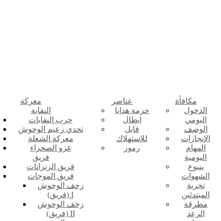
مكافأة
عناصر
معركة
الدخول
حزمة هدايا
النقابة
اليومي
ابطال
حرب النقابات
الوصف
قابل
تحدي زعيم الوحوش
الإنجازات
للإستهلاك
معركة الشعلة
المهام
رموز
غزو الصحراء
اليومية
فريق
ينبوع
فريق الزنزانات
الشهوات
فريق الموجات
تجربة
زحف الوحوش
المبتدئين
(فريق) I
مطرقة
زحف الوحوش
الرعد
(فريق) II