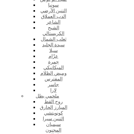
سونيا
التنين الأرضي
الدب العملاق
الشاعر
الشبح
الكريستالي
ثعلب الشمال
سيدة الجليد
سيلا
عزّام
جمرة
الميكانيكي
وميض الظلام
المفترس
جاسر
لارا
ملحمي بطل
روح القط
المبارز الحارق
كونويتشي
التنين سيرا
سيميان
المجنون