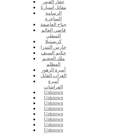
حفار القبور
مقاتل اسبارتا
الرسامة
الساحرة
جناح العاصفة
قاضي العالم
السفلي
كريستيلا
حارس التندرا
حكيم السيف
ملك الجحيم
المظلم
أميرة الزهور
الغراب القاتل
أميرة
الفراشات
Unknown
Unknown
Unknown
Unknown
Unknown
Unknown
Unknown
Unknown