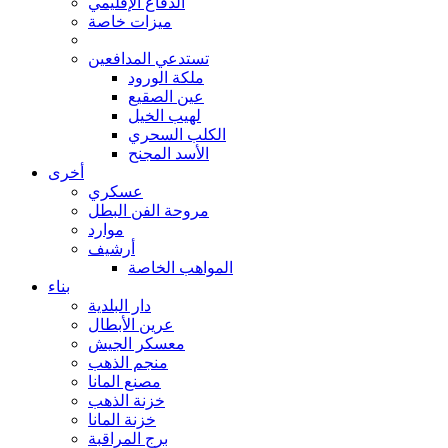
الدفاع الإقليمي
ميزات خاصة
تستدعي المدافعين
ملكة الورود
عين الصقيع
لهيب الخيل
الكلب السحري
الأسد المجنح
أخرى
عسكري
مروحة الفن البطل
موارد
أرشيف
المواهب الخاصة
بناء
دار البلدية
عرين الأبطال
معسكر الجيش
منجم الذهب
مصنع المانا
خزنة الذهب
خزنة المانا
برج المراقبة