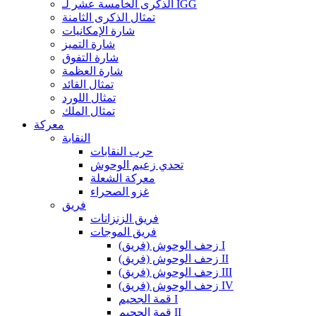
الذكرى الخامسة عشر لـ IGG
تمثال الذكرى الثامنة
شارة الإمكانيات
شارة التميز
شارة التفوق
شارة العظمة
تمثال القائد
تمثال اللورد
تمثال الملك
معركة
النقابة
حرب النقابات
تحدي زعيم الوحوش
معركة الشعلة
غزو الصحراء
فريق
فريق الزنزانات
فريق الموجات
زحف الوحوش (فريق) I
زحف الوحوش (فريق) II
زحف الوحوش (فريق) III
زحف الوحوش (فريق) IV
قمة الجحيم I
قمة الجحيم II