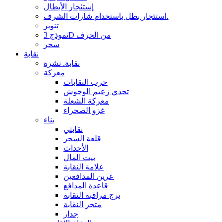
إستئجار الأبطال
استئجار بطل باستخدام شارات الشرف.
تنوير
نموذج 3D من الحرف
سحر
نقابة
نقابة. نشرة
معركة
حرب النقابات
تحدي زعيم الوحوش
معركة الشعلة
غزو الصحراء
بناء
نقابتي
قلعة السحر
الأحداث
بيت المال
علامة النقابة
عرين المدافعين
قاعدة المدافع
برج مراقبة النقابة
متجر النقابة
جدار