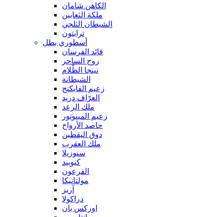
الكاهن شامان
ملكة الثعابين
الشيطان الثلجي
ترايتون
أسطوري بطل
قائد الفرسان
روح الساحر
نينجا الظّلام
الشيطانة
زعيم الفايكنج
العرّاف دريد
ملك الرعد
زعيم المينوتور
حاصد الأرواح
دوق اليقطين
ملك العقرب
سنوزيلا
كيوبيد
الفرعون
مولتانيكا
آريز
دراكولا
اوركس بان