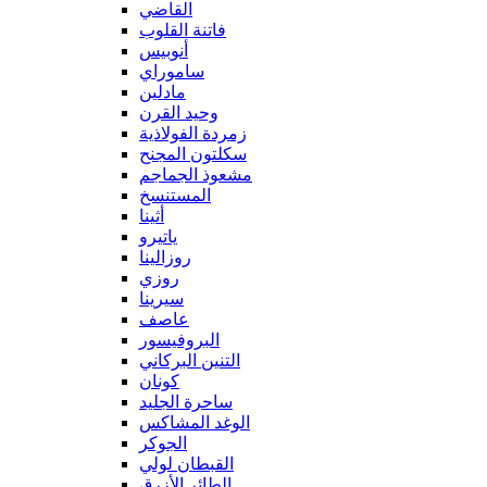
القاضي
فاتنة القلوب
أنوبيس
ساموراي
مادلين
وحيد القرن
زمردة الفولاذية
سكلتون المجنح
مشعوذ الجماجم
المستنسخ
أثينا
ياتيرو
روزالينا
روزي
سيرينا
عاصف
البروفيسور
التنين البركاني
كونان
ساحرة الجليد
الوغد المشاكس
الجوكر
القبطان لولي
الطائر الأزرق