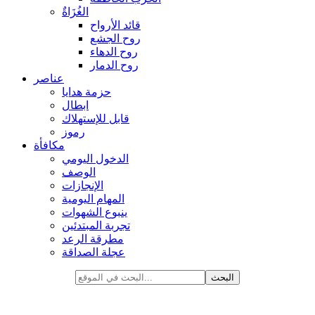
الغُزَاةٌ
قائد الأرواح
روح الجشع
روح الدهاء
روح الدمار
عناصر
حزمة هدايا
ابطال
قابل للإستهلاك
رموز
مكافأة
الدخول اليومي
الوصف
الإنجازات
المهام اليومية
ينبوع الشهوات
تجربة المبتدئين
مطرقة الرعد
عجلة الصداقة