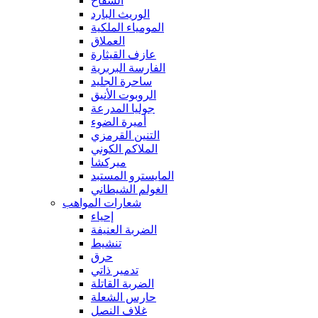
السفاح
الوريث البارد
المومياء الملكية
العملاق
عازف القيثارة
الفارسة البربرية
ساحرة الجليد
الروبوت الأنيق
جوليا المدرعة
أميرة الضوء
التنين القرمزي
الملاكم الكوني
ميركشا
المايسترو المستبد
الغولم الشيطاني
شعارات المواهب
إحياء
الضربة العنيفة
تنشيط
حرق
تدمير ذاتي
الضربة القاتلة
حارس الشعلة
غلاف النصل