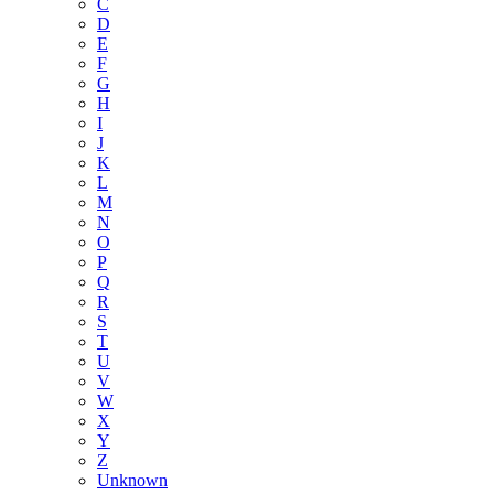
C
D
E
F
G
H
I
J
K
L
M
N
O
P
Q
R
S
T
U
V
W
X
Y
Z
Unknown