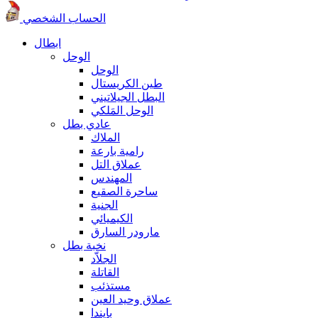
الحساب الشخصي
ابطال
الوحل
الوحل
طين الكريستال
البطل الجيلاتيني
الوحل المَلكي
عادي بطل
الملاك
رامية بارعة
عملاق التل
المهندس
ساحرة الصقيع
الجنية
الكيميائي
مارودر السارق
نخبة بطل
الجلاّد
القاتلة
مستذئب
عملاق وحيد العين
بايندا