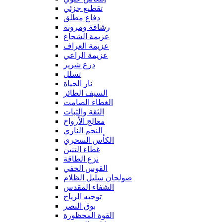
تقطيع جزئي
دفاع مطلق
رشاقة ومرونة
عزيمة الشجاع
عزيمة العراف
عزيمة الراعي
درع شرير
تسلل
نار الحياة
السيف الطائر
الغطاء الصامت
الثقة والثبات
معالج الأرواح
النجم الناري
الكأس السحري
غطاء التنين
نزع الطاقة
القوس الخفي
صولجان سليل الظلام
الشفاء المقدس
توجيه الرياح
بوق النصر
القوة المحظورة