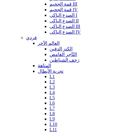
قمة الجحيم III
قمة الجحيم IV
الصدع الباكى I
الصدع الباكى II
الصدع الباكى III
الصدع الباكى IV
فردي
العالم الآخر
الكنز الدفين
التّاجر الغامض
زحف الشياطين
المتاهة
تجربة الأبطال
L1
L2
L3
L4
L5
L6
L7
L8
L9
L10
L11