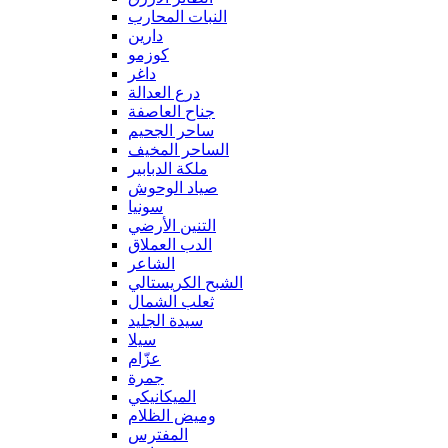
النبات المحارب
دارين
كوزمو
داغر
درع العدالة
جناح العاصفة
ساحر الجحيم
الساحر المخيف
ملكة الدبابير
صياد الوحوش
سونيا
التنين الأرضي
الدب العملاق
الشاعر
الشبح الكريستالي
ثعلب الشمال
سيدة الجليد
سيلا
عزّام
جمرة
الميكانيكي
وميض الظلام
المفترس