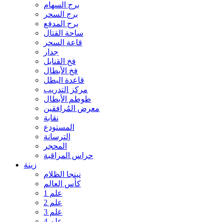
برج السهام
برج السحر
برج المدفع
ساحة القتال
قاعة السحر
جدار
فخ القنابل
فخ الأبطال
قاعدة البطل
مركز التدريب
طوطم الأبطال
معرض المُرافقين
نقابة
المستودع
الترسانة
المحجر
حراس المراقبة
زينة
نينجا الظلام
كأس العالم
علم 1
علم 2
علم 3
علم 4