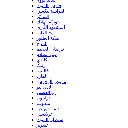
سانتا بووم
فارس الموت
الفراشة بيكسي
المدمّر
حوريّة الهلاك
المشعوذ النّاري
روح الغاب
ملكة الطيور
الشبح
قرصان الجحيم
عين الظلام
كاندي
آرتيكا
فالنتينا
المارد
مُروض الوحوش
لادي ليو
أبو الغضب
دراجون
ميدوسا
ديمو جورجن
تريكسي
شيطان الموت
تشوبر