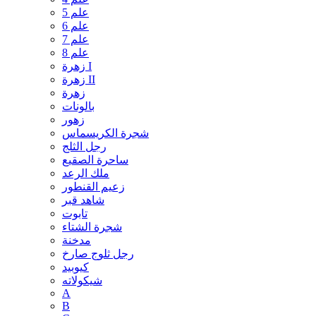
علم 5
علم 6
علم 7
علم 8
زهرة I
زهرة II
زهرة
بالونات
زهور
شجرة الكريسماس
رجل الثلج
ساحرة الصقيع
ملك الرعد
زعيم القنطور
شاهد قبر
تابوت
شجرة الشتاء
مدخنة
رجل ثلوج صارخ
كيوبيد
شيكولاته
A
B