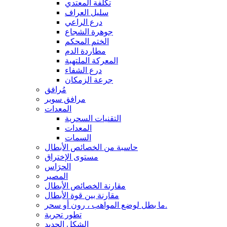
تكلفة المعتدي
سليل العراف
درع الراعي
جوهرة الشجاع
الختم المحكم
مطاردة الدم
المعركة الملتهبة
درع الشفاء
جرعة الزمكان
مُرافق
مرافق سوبر
المعدات
التقنيات السحرية
المعدات
السمات
حاسبة من الخصائص الأبطال
مستوى الإختراق
الحرَاس
المصير
مقارنة الخصائص الأبطال
مقارنة بين قوة الأبطال
ما بطل لوضع المواهب ، رون أو سحر.
تطور تجربة
الشكل الجديد