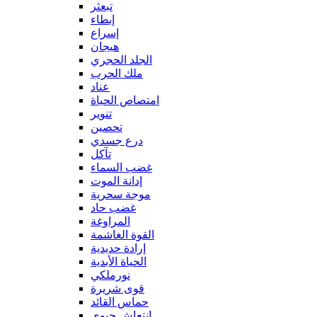
تبعثر
إبطاء
إسراع
هيجان
الجلد الحجري
ملك الحرب
عناد
امتصاص الحياة
تنوير
تحصين
درع جسدي
تآكل
غضب السماء
إدانة الموت
موجة سحرية
غضب حاد
المراوغة
القوة الغاشمة
إرادة حديدية
الحياة الأبدية
نورملكي
قوى شريرة
حماس القائد
إنتعاش حيوي