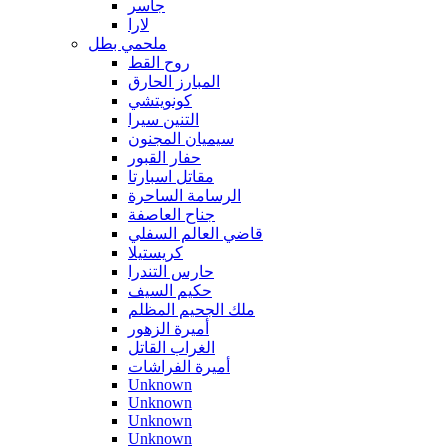
جاسر
لارا
ملحمي بطل
روح القط
المبارز الحارق
كونويتشي
التنين سيرا
سيميان المجنون
حفار القبور
مقاتل اسبارتا
الرسامة الساحرة
جناح العاصفة
قاضي العالم السفلي
كريستيلا
حارس التندرا
حكيم السيف
ملك الجحيم المظلم
أميرة الزهور
الغراب القاتل
أميرة الفراشات
Unknown
Unknown
Unknown
Unknown