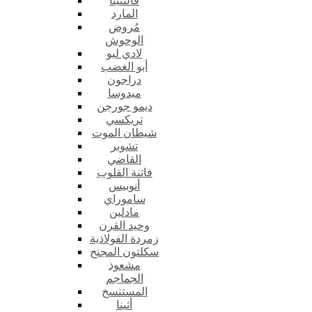
فالنتينا
المارد
مُروض
الوحوش
لادي ليو
أبو الغضب
دراجون
ميدوسا
ديمو جورجن
تريكسي
شيطان الموت
تشوبر
القاضي
فاتنة القلوب
أنوبيس
ساموراي
مادلين
وحيد القرن
زمردة الفولاذية
سكلتون المجنح
مشعوذ
الجماجم
المستنسخ
أثينا