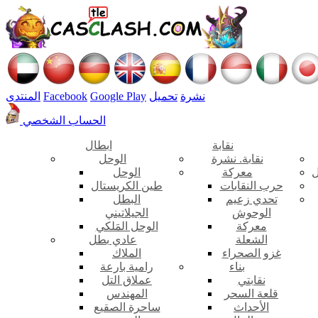
نشرة
تحميل
Google Play
Facebook
المنتدى
الحساب الشخصي
نقابة
ابطال
نقابة. نشرة
الوحل
ل
معركة
الوحل
حرب النقابات
طين الكريستال
تحدي زعيم
البطل
الوحوش
الجيلاتيني
معركة
الوحل المَلكي
الشعلة
عادي بطل
غزو الصحراء
الملاك
بناء
رامية بارعة
نقابتي
عملاق التل
قلعة السحر
المهندس
الأحداث
ساحرة الصقيع