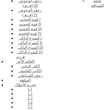
عجلة
زحف الوحوش
الصداقة
(فريق) III
زحف الوحوش
(فريق) IV
قمة الجحيم I
قمة الجحيم II
قمة الجحيم III
قمة الجحيم IV
الصدع الباكى I
الصدع الباكى II
الصدع الباكى III
الصدع الباكى IV
فردي
العالم الآخر
الكنز الدفين
التّاجر الغامض
زحف الشياطين
المتاهة
تجربة الأبطال
L1
L2
L3
L4
L5