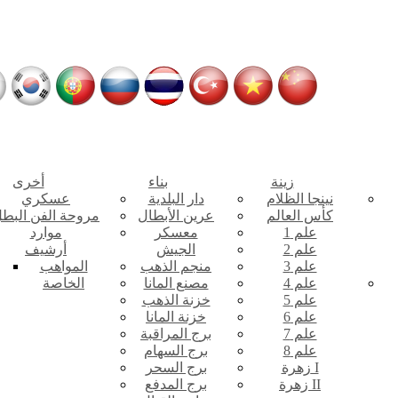
زينة
بناء
أخرى
نينجا الظلام
دار البلدية
عسكري
كأس العالم
عرين الأبطال
مروحة الفن البط
علم 1
معسكر
موارد
علم 2
الجيش
أرشيف
علم 3
منجم الذهب
المواهب
علم 4
مصنع المانا
الخاصة
علم 5
خزنة الذهب
علم 6
خزنة المانا
علم 7
برج المراقبة
علم 8
برج السهام
زهرة I
برج السحر
زهرة II
برج المدفع