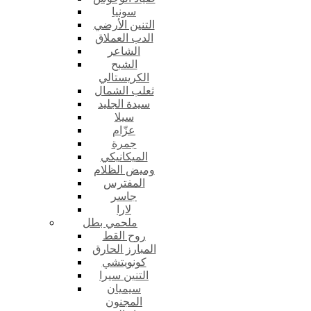
سونيا
التنين الأرضي
الدب العملاق
الشاعر
الشبح
الكريستالي
ثعلب الشمال
سيدة الجليد
سيلا
عزّام
جمرة
الميكانيكي
وميض الظلام
المفترس
جاسر
لارا
ملحمي بطل
روح القط
المبارز الحارق
كونويتشي
التنين سيرا
سيميان
المجنون