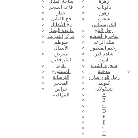
زهرة
ساحة القتال
بالونات
قاعة السحر
زهور
جدار
شجرة
فخ القنابل
الكريسماس
فخ الأبطال
رجل الثلج
قاعدة البطل
ساحرة الصقيع
مركز التدريب
ملك الرعد
طوطم
زعيم القنطور
الأبطال
شاهد قبر
معرض
تابوت
المُرافقين
شجرة الشتاء
نقابة
مدخنة
المستودع
رجل ثلوج صارخ
الترسانة
كيوبيد
المحجر
شيكولاته
حراس
A
المراقبة
B
C
D
E
F
G
H