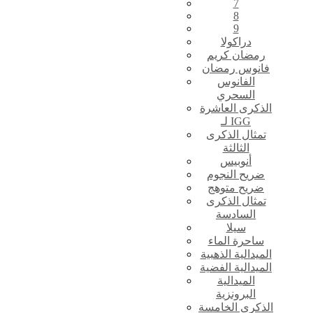
7
8
9
دراكولا
رمضان كريم
فانوس رمضان
الفانوس
السحري
الذكرى العاشرة
لـ IGG
تمثال الذكرى
الثالثة
أنوبيس
ضريح النجوم
ضريح متوهج
تمثال الذكرى
السادسة
سيلا
ساحرة الماء
الميدالية الذهبية
الميدالية الفضية
الميدالية
البرونزية
الذكرى الخامسة