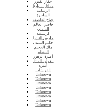
حفار القبور
مقاتل اسبارتا
الرسامة
الساحرة
جناح العاصفة
قاضي العالم
السفلي
كريستيلا
حارس التندرا
حكيم السيف
ملك الجحيم
المظلم
أميرة الزهور
الغراب القاتل
أميرة
الفراشات
Unknown
Unknown
Unknown
Unknown
Unknown
Unknown
Unknown
Unknown