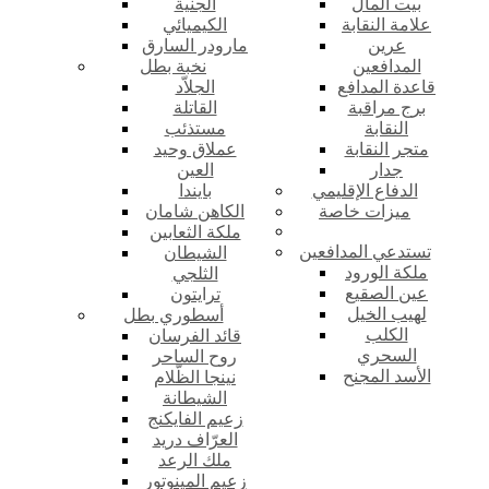
بيت المال
الجنية
علامة النقابة
الكيميائي
عرين
مارودر السارق
المدافعين
نخبة بطل
قاعدة المدافع
الجلاّد
برج مراقبة
القاتلة
النقابة
مستذئب
متجر النقابة
عملاق وحيد
جدار
العين
الدفاع الإقليمي
بايندا
ميزات خاصة
الكاهن شامان
ملكة الثعابين
تستدعي المدافعين
الشيطان
ملكة الورود
الثلجي
عين الصقيع
ترايتون
لهيب الخيل
أسطوري بطل
الكلب
قائد الفرسان
السحري
روح الساحر
الأسد المجنح
نينجا الظّلام
الشيطانة
زعيم الفايكنج
العرّاف دريد
ملك الرعد
زعيم المينوتور