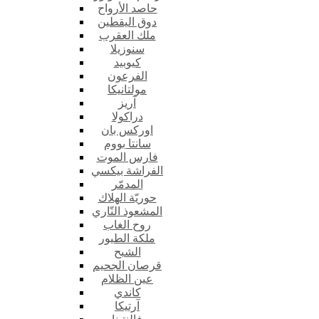
حاصد الأرواح
دوق اليقطين
ملك العقرب
سنوزيلا
كيوبيد
الفرعون
مولتانيكا
آريز
دراكولا
اوركس بان
سانتا بووم
فارس الموت
الفراشة بيكسي
المدمّر
حوريّة الهلاك
المشعوذ النّاري
روح الغاب
ملكة الطيور
الشبح
قرصان الجحيم
عين الظلام
كاندي
آرتيكا