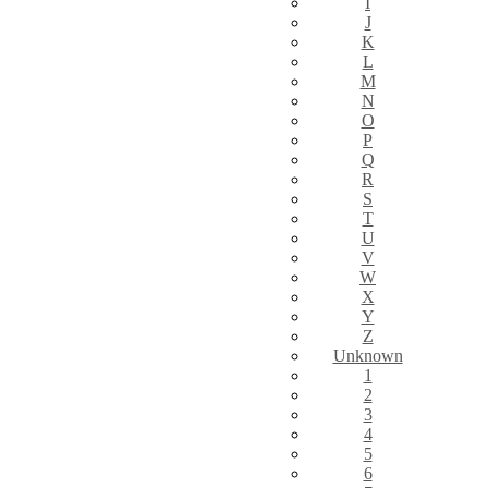
I
J
K
L
M
N
O
P
Q
R
S
T
U
V
W
X
Y
Z
Unknown
1
2
3
4
5
6