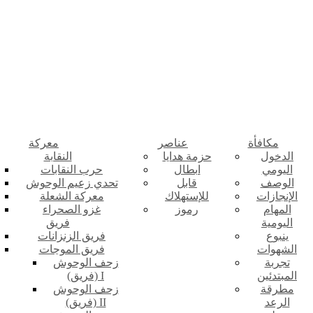
مكافأة
عناصر
معركة
الدخول
حزمة هدايا
النقابة
اليومي
ابطال
حرب النقابات
الوصف
قابل
تحدي زعيم الوحوش
الإنجازات
للإستهلاك
معركة الشعلة
المهام
رموز
غزو الصحراء
اليومية
فريق
ينبوع
فريق الزنزانات
الشهوات
فريق الموجات
تجربة
زحف الوحوش
المبتدئين
(فريق) I
مطرقة
زحف الوحوش
الرعد
(فريق) II