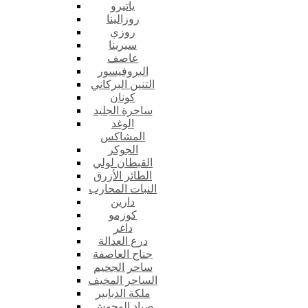
ياتيرو
روزالينا
روزي
سيرينا
عاصف
البروفيسور
التنين البركاني
كونان
ساحرة الجليد
الوغد
المشاكس
الجوكر
القبطان لولي
الطائر الأزرق
النبات المحارب
دارين
كوزمو
داغر
درع العدالة
جناح العاصفة
ساحر الجحيم
الساحر المخيف
ملكة الدبابير
صياد الوحوش