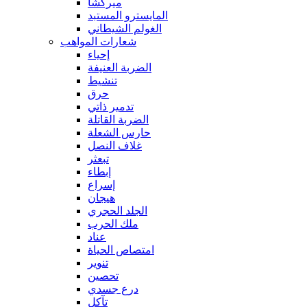
ميركشا
المايسترو المستبد
الغولم الشيطاني
شعارات المواهب
إحياء
الضربة العنيفة
تنشيط
حرق
تدمير ذاتي
الضربة القاتلة
حارس الشعلة
غلاف النصل
تبعثر
إبطاء
إسراع
هيجان
الجلد الحجري
ملك الحرب
عناد
امتصاص الحياة
تنوير
تحصين
درع جسدي
تآكل