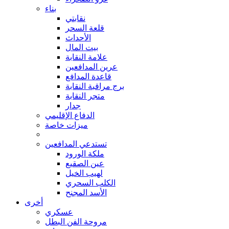
بناء
نقابتي
قلعة السحر
الأحداث
بيت المال
علامة النقابة
عرين المدافعين
قاعدة المدافع
برج مراقبة النقابة
متجر النقابة
جدار
الدفاع الإقليمي
ميزات خاصة
تستدعي المدافعين
ملكة الورود
عين الصقيع
لهيب الخيل
الكلب السحري
الأسد المجنح
أخرى
عسكري
مروحة الفن البطل