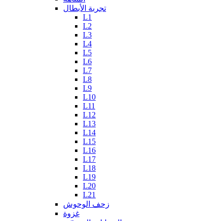
تجربة الأبطال
L1
L2
L3
L4
L5
L6
L7
L8
L9
L10
L11
L12
L13
L14
L15
L16
L17
L18
L19
L20
L21
زحف الوحوش
غزوة