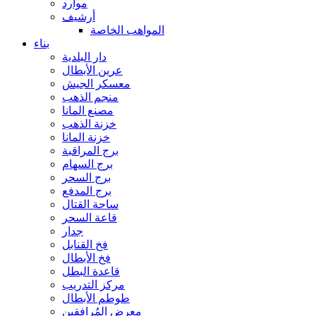
موارد
أرشيف
المواهب الخاصة
بناء
دار البلدية
عرين الأبطال
معسكر الجيش
منجم الذهب
مصنع المانا
خزنة الذهب
خزنة المانا
برج المراقبة
برج السهام
برج السحر
برج المدفع
ساحة القتال
قاعة السحر
جدار
فخ القنابل
فخ الأبطال
قاعدة البطل
مركز التدريب
طوطم الأبطال
معرض المُرافقين