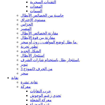
التقنيات السحرية
المعدات
السمات
حاسبة من الخصائص الأبطال
مستوى الإختراق
الحرَاس
المصير
مقارنة الخصائص الأبطال
مقارنة بين قوة الأبطال
ما بطل لوضع المواهب ، رون أو سحر.
تطور تجربة
الشكل الجديد
إستئجار الأبطال
استئجار بطل باستخدام شارات الشرف.
تنوير
نموذج 3D من الحرف
سحر
نقابة
نقابة. نشرة
معركة
حرب النقابات
تحدي زعيم الوحوش
معركة الشعلة
غزو الصحراء