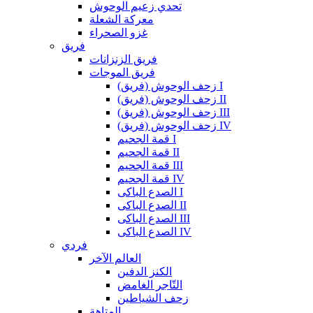
تحدي زعيم الوحوش
معركة الشعلة
غزو الصحراء
فريق
فريق الزنزانات
فريق الموجات
زحف الوحوش (فريق) I
زحف الوحوش (فريق) II
زحف الوحوش (فريق) III
زحف الوحوش (فريق) IV
قمة الجحيم I
قمة الجحيم II
قمة الجحيم III
قمة الجحيم IV
الصدع الباكى I
الصدع الباكى II
الصدع الباكى III
الصدع الباكى IV
فردي
العالم الآخر
الكنز الدفين
التّاجر الغامض
زحف الشياطين
المتاهة