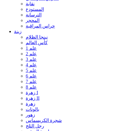
نقابة
المستودع
الترسانة
المحجر
حراس المراقبة
زينة
نينجا الظلام
كأس العالم
علم 1
علم 2
علم 3
علم 4
علم 5
علم 6
علم 7
علم 8
زهرة I
زهرة II
زهرة
بالونات
زهور
شجرة الكريسماس
رجل الثلج