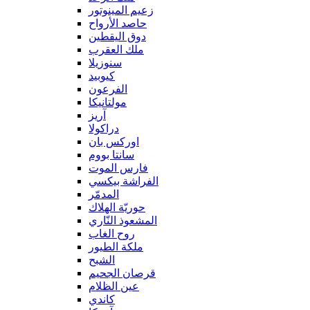
زعيم المينوتور
حاصد الأرواح
دوق اليقطين
ملك العقرب
سنوزيلا
كيوبيد
الفرعون
مولتانيكا
آريز
دراكولا
اوركس بان
سانتا بووم
فارس الموت
الفراشة بيكسي
المدمّر
حوريّة الهلاك
المشعوذ النّاري
روح الغاب
ملكة الطيور
الشبح
قرصان الجحيم
عين الظلام
كاندي