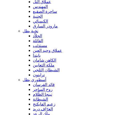
عملاق التل
المهندس
ساحرة الصقيع
الجنية
الكيميائي
مارودر السارق
نخبة بطل
الجلاّد
القاتلة
مستذئب
عملاق وحيد العين
بايندا
الكاهن شامان
ملكة الثعابين
الشيطان الثلجي
ترايتون
أسطوري بطل
قائد الفرسان
روح الساحر
نينجا الظّلام
الشيطانة
زعيم الفايكنج
العرّاف دريد
ملك الرعد