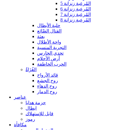
المُرعبة زنزانة 5
المُرعبة زنزانة 6
المُرعبة زنزانة 7
المُرعبة زنزانة 8
حلبة الأبطال
القتال الضّائع
بعثة
واحة الأطلال
التجربة المنسية
تحدي الحارس
أرض الأحلام
الحرب الخاطفة
الغُزَاةٌ
قائد الأرواح
روح الجشع
روح الدهاء
روح الدمار
عناصر
حزمة هدايا
ابطال
قابل للإستهلاك
رموز
مكافأة