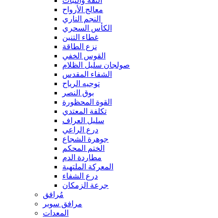
الثقة والثبات
معالج الأرواح
النجم الناري
الكأس السحري
غطاء التنين
نزع الطاقة
القوس الخفي
صولجان سليل الظلام
الشفاء المقدس
توجيه الرياح
بوق النصر
القوة المحظورة
تكلفة المعتدي
سليل العراف
درع الراعي
جوهرة الشجاع
الختم المحكم
مطاردة الدم
المعركة الملتهبة
درع الشفاء
جرعة الزمكان
مُرافق
مرافق سوبر
المعدات