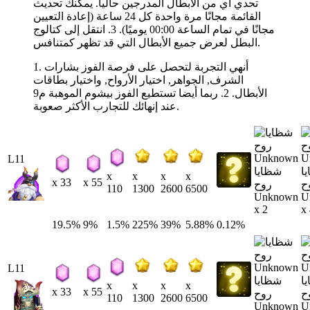
تحدي أي من الأبطال المدرجين حاليا. يمكنك تحديث
القائمة مجانًا مرة واحدة كل 24 ساعة (إعادة التعيين
مجانًا في تمام الساعة 00:00 يوميًا). 3. انتقل إلى كتالوج
البطل لعرض جميع الأبطال التي قد تظهر كمتنافس.
1. أنهي التجربة لتحصل على فرصة الفوز بشارات
الشرف, الجواهر, اختيار الأرواح, واختيار بطاقات
الأبطال. 2. ربما أيضا تستطيع الفوز بيشوم الموهبة م9
عند إنهائك للتجارب الأكثر صعوبة.
L11
ا
شظايا
x
x
x
x
x 33
x 55
ح
روح
110
1300
2600
6500
Unknown
U
x 2
x
19.5%
9%
1.5%
225%
39%
5.88%
0.12%
L11
ا
شظايا
x
x
x
x
x 33
x 55
ح
روح
110
1300
2600
6500
Unknown
U