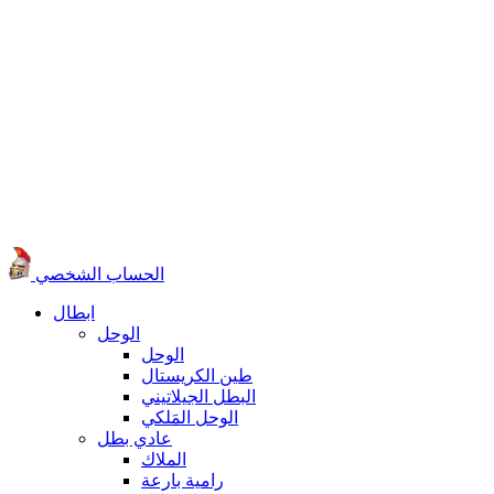
الحساب الشخصي
ابطال
الوحل
الوحل
طين الكريستال
البطل الجيلاتيني
الوحل المَلكي
عادي بطل
الملاك
رامية بارعة