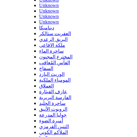
Unknown
Unknown
Unknown
Unknown
ديناميكا
العفريت ستالكر
البريق الرعدي
ملكة الافاعى
ساحرة الماء
المخترع المجنون
الفأس المُعاقب
السفاح
الوريث البارد
المومياء الملكية
العملاق
عازف القيثارة
الفارسة البربرية
ساحرة الجليد
الروبوت الأنيق
جوليا المدرعة
أميرة الضوء
التنين القرمزي
الملاكم الكوني