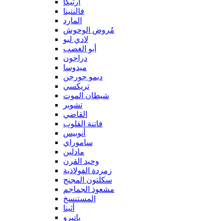
آرتيكا
فالنتينا
المارد
مُروض الوحوش
لادي ليو
أبو الغضب
دراجون
ميدوسا
ديمو جورجن
تريكسي
شيطان الموت
تشوبر
القاضي
فاتنة القلوب
أنوبيس
ساموراي
مادلين
وحيد القرن
زمردة الفولاذية
سكلتون المجنح
مشعوذ الجماجم
المستنسخ
أثينا
ياتيرو