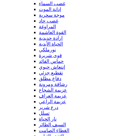
غضب السماء
إدانة الموت
موجة سحرية
غضب حاد
المراوغة
القوة الغاشمة
إرادة حديدية
الحياة الأبدية
نورملكي
قوى شريرة
حماس القائد
إنتعاش حيوي
تقطيع جزئي
دفاع مطلق
رشاقة ومرونة
عزيمة الشجاع
عزيمة العراف
عزيمة الراعي
درع شرير
تسلل
نار الحياة
السيف الطائر
الغطاء الصامت