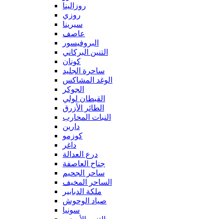
روزالينا
روزي
سيرينا
عاصف
البروفيسور
التنين البركاني
كونان
ساحرة الجليد
الوغد المشاكس
الجوكر
القبطان لولي
الطائر الأزرق
النبات المحارب
دارين
كوزمو
داغر
درع العدالة
جناح العاصفة
ساحر الجحيم
الساحر المخيف
ملكة الدبابير
صياد الوحوش
سونيا