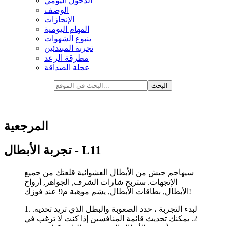
الدخول اليومي
الوصف
الإنجازات
المهام اليومية
ينبوع الشهوات
تجربة المبتدئين
مطرقة الرعد
عجلة الصداقة
المرجعية
تجربة الأبطال - L11
سيهاجم جيش من الأبطال العشوائية قلعتك من جميع
الإتجهات. ستربح شارات الشرف, الجواهر, أرواح
الأبطال, بطاقات الأبطال, يشم موهبة م9 عند فوزك!
1. لبدء التجربة ، حدد الصعوبة والبطل الذي تريد تحديه.
2. يمكنك تحديث قائمة المنافسين إذا كنت لا ترغب في