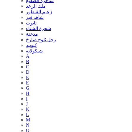
ساحرة الصقيع
ملك الرعد
زعيم القنطور
شاهد قبر
تابوت
شجرة الشتاء
مدخنة
رجل ثلوج صارخ
كيوبيد
شيكولاته
A
B
C
D
E
F
G
H
I
J
K
L
M
N
O