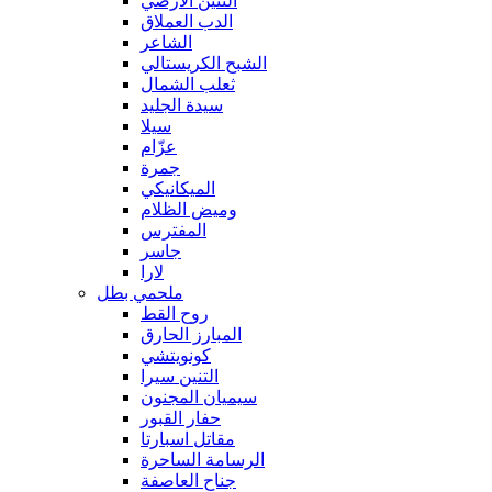
التنين الأرضي
الدب العملاق
الشاعر
الشبح الكريستالي
ثعلب الشمال
سيدة الجليد
سيلا
عزّام
جمرة
الميكانيكي
وميض الظلام
المفترس
جاسر
لارا
ملحمي بطل
روح القط
المبارز الحارق
كونويتشي
التنين سيرا
سيميان المجنون
حفار القبور
مقاتل اسبارتا
الرسامة الساحرة
جناح العاصفة