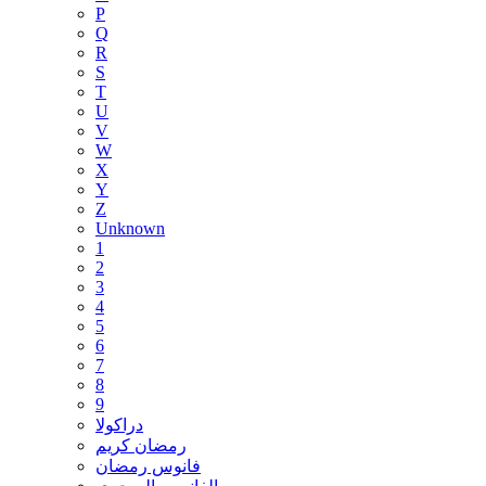
P
Q
R
S
T
U
V
W
X
Y
Z
Unknown
1
2
3
4
5
6
7
8
9
دراكولا
رمضان كريم
فانوس رمضان