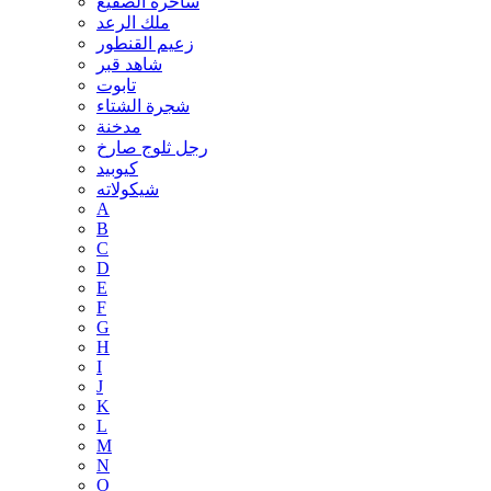
ساحرة الصقيع
ملك الرعد
زعيم القنطور
شاهد قبر
تابوت
شجرة الشتاء
مدخنة
رجل ثلوج صارخ
كيوبيد
شيكولاته
A
B
C
D
E
F
G
H
I
J
K
L
M
N
O