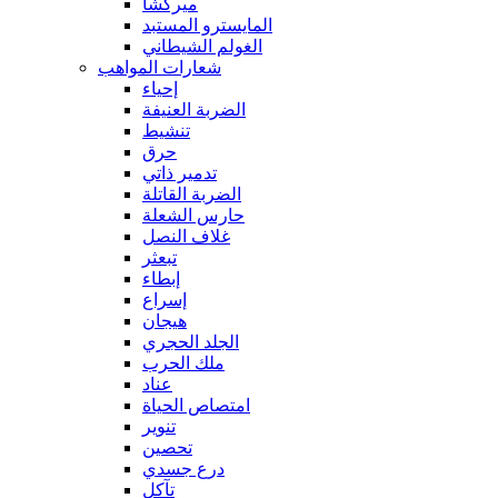
ميركشا
المايسترو المستبد
الغولم الشيطاني
شعارات المواهب
إحياء
الضربة العنيفة
تنشيط
حرق
تدمير ذاتي
الضربة القاتلة
حارس الشعلة
غلاف النصل
تبعثر
إبطاء
إسراع
هيجان
الجلد الحجري
ملك الحرب
عناد
امتصاص الحياة
تنوير
تحصين
درع جسدي
تآكل