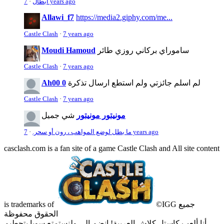
7 years ago
ابطال
·
Allawi_f7
https://media2.giphy.com/me...
Castle Clash
·
7 years ago
ساموراي بركاني روزي طائر
Moudi Hamoud
Castle Clash
·
7 years ago
لم اسلم جائزتي ولم استطع ارسال تذكرة
Ah00 0
Castle Clash
·
7 years ago
مونيتور مونيتور
شي جميل
7 years ago
ما بطل لوضع المواهب ، رون أو سحر.
·
casclash.com is a fan site of a game Castle Clash and All site content
©IGG جميع
is trademarks of
الحقوق محفوظة
أنا ألعب كاستل كلاش العربية! انضم إلي ولنستمتع سويا بتحطيم