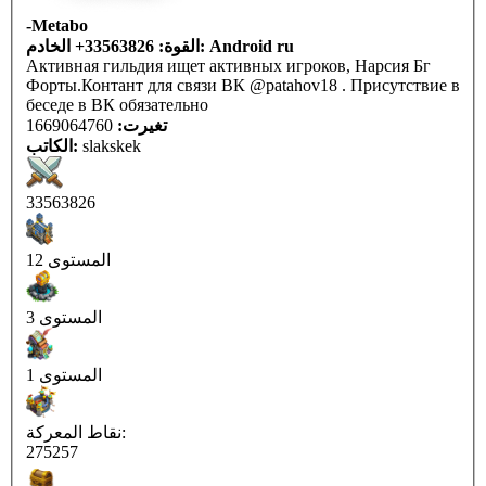
-Metabo
القوة: 33563826+ الخادم: Android ru
Активная гильдия ищет активных игроков, Нарсия Бг
Форты.Контант для связи ВК @patahov18 . Присутствие в
беседе в ВК обязательно
تغيرت:
1669064760
slakskek
الكاتب:
33563826
المستوى 12
المستوى 3
المستوى 1
نقاط المعركة:
275257