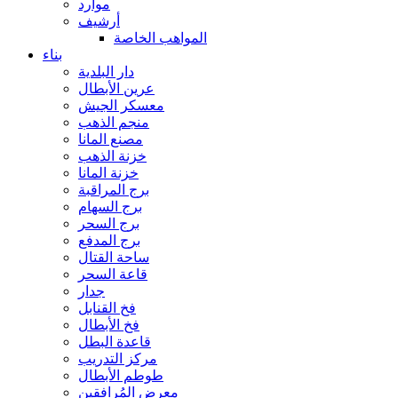
موارد
أرشيف
المواهب الخاصة
بناء
دار البلدية
عرين الأبطال
معسكر الجيش
منجم الذهب
مصنع المانا
خزنة الذهب
خزنة المانا
برج المراقبة
برج السهام
برج السحر
برج المدفع
ساحة القتال
قاعة السحر
جدار
فخ القنابل
فخ الأبطال
قاعدة البطل
مركز التدريب
طوطم الأبطال
معرض المُرافقين