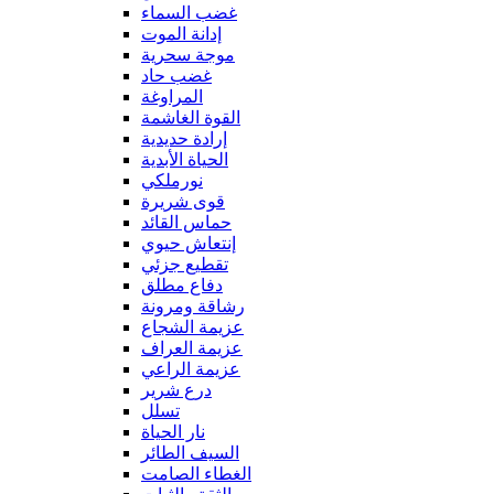
غضب السماء
إدانة الموت
موجة سحرية
غضب حاد
المراوغة
القوة الغاشمة
إرادة حديدية
الحياة الأبدية
نورملكي
قوى شريرة
حماس القائد
إنتعاش حيوي
تقطيع جزئي
دفاع مطلق
رشاقة ومرونة
عزيمة الشجاع
عزيمة العراف
عزيمة الراعي
درع شرير
تسلل
نار الحياة
السيف الطائر
الغطاء الصامت