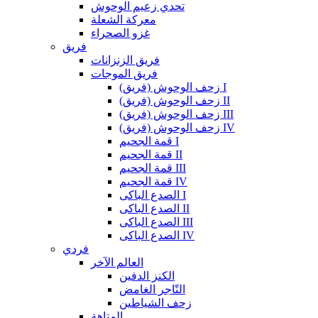
تحدي زعيم الوحوش
معركة الشعلة
غزو الصحراء
فريق
فريق الزنزانات
فريق الموجات
زحف الوحوش (فريق) I
زحف الوحوش (فريق) II
زحف الوحوش (فريق) III
زحف الوحوش (فريق) IV
قمة الجحيم I
قمة الجحيم II
قمة الجحيم III
قمة الجحيم IV
الصدع الباكى I
الصدع الباكى II
الصدع الباكى III
الصدع الباكى IV
فردي
العالم الآخر
الكنز الدفين
التّاجر الغامض
زحف الشياطين
المتاهة