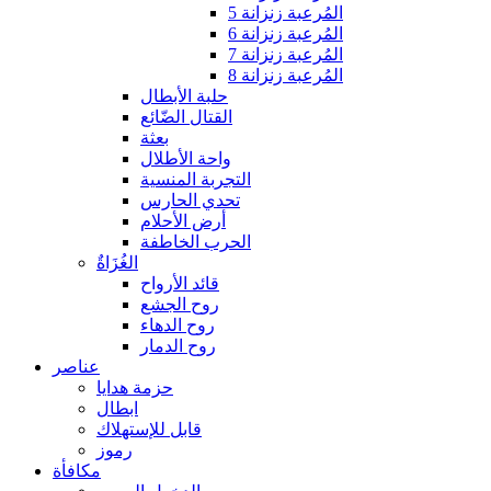
المُرعبة زنزانة 5
المُرعبة زنزانة 6
المُرعبة زنزانة 7
المُرعبة زنزانة 8
حلبة الأبطال
القتال الضّائع
بعثة
واحة الأطلال
التجربة المنسية
تحدي الحارس
أرض الأحلام
الحرب الخاطفة
الغُزَاةٌ
قائد الأرواح
روح الجشع
روح الدهاء
روح الدمار
عناصر
حزمة هدايا
ابطال
قابل للإستهلاك
رموز
مكافأة