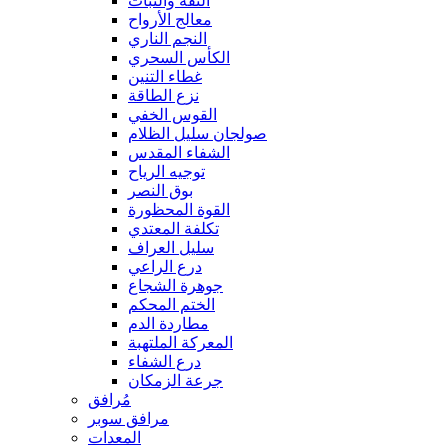
الثقة والثبات
معالج الأرواح
النجم الناري
الكأس السحري
غطاء التنين
نزع الطاقة
القوس الخفي
صولجان سليل الظلام
الشفاء المقدس
توجيه الرياح
بوق النصر
القوة المحظورة
تكلفة المعتدي
سليل العراف
درع الراعي
جوهرة الشجاع
الختم المحكم
مطاردة الدم
المعركة الملتهبة
درع الشفاء
جرعة الزمكان
مُرافق
مرافق سوبر
المعدات