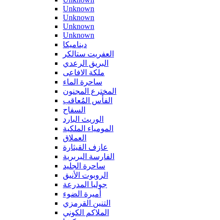
Unknown
Unknown
Unknown
Unknown
ديناميكا
العفريت ستالكر
البريق الرعدي
ملكة الافاعى
ساحرة الماء
المخترع المجنون
الفأس المُعاقب
السفاح
الوريث البارد
المومياء الملكية
العملاق
عازف القيثارة
الفارسة البربرية
ساحرة الجليد
الروبوت الأنيق
جوليا المدرعة
أميرة الضوء
التنين القرمزي
الملاكم الكوني