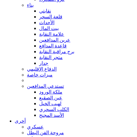
بناء
نقابتي
قلعة السحر
الأحداث
بيت المال
علامة النقابة
عرين المدافعين
قاعدة المدافع
برج مراقبة النقابة
متجر النقابة
جدار
الدفاع الإقليمي
ميزات خاصة
تستدعي المدافعين
ملكة الورود
عين الصقيع
لهيب الخيل
الكلب السحري
الأسد المجنح
أخرى
عسكري
مروحة الفن البطل