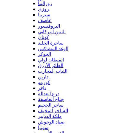
روزالينا
روزي
سيرينا
عاصف
البروفيسور
التنين البركاني
كونان
ساحرة الجليد
الوغد المشاكس
الجوكر
القبطان لولي
الطائر الأزرق
النبات المحارب
دارين
كوزمو
داغر
درع العدالة
جناح العاصفة
ساحر الجحيم
الساحر المخيف
ملكة الدبابير
صياد الوحوش
سونيا