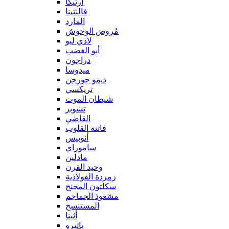
آرتيكا
فالنتينا
المارد
مُروض الوحوش
لادي ليو
أبو الغضب
دراجون
ميدوسا
ديمو جورجن
تريكسي
شيطان الموت
تشوبر
القاضي
فاتنة القلوب
أنوبيس
ساموراي
مادلين
وحيد القرن
زمردة الفولاذية
سكلتون المجنح
مشعوذ الجماجم
المستنسخ
أثينا
ياتيرو