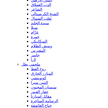
التنين الأرضي
الدب العملاق
الشاعر
الشبح الكريستالي
ثعلب الشمال
سيدة الجليد
سيلا
عزّام
جمرة
الميكانيكي
وميض الظلام
المفترس
جاسر
لارا
ملحمي بطل
روح القط
المبارز الحارق
كونويتشي
التنين سيرا
سيميان المجنون
حفار القبور
مقاتل اسبارتا
الرسامة الساحرة
جناح العاصفة