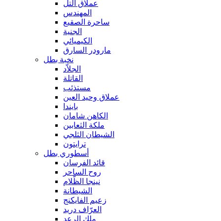
عملاق التل
المهندس
ساحرة الصقيع
الجنية
الكيميائي
مارودر السارق
نخبة بطل
الجلاّد
القاتلة
مستذئب
عملاق وحيد العين
بايندا
الكاهن شامان
ملكة الثعابين
الشيطان الثلجي
ترايتون
أسطوري بطل
قائد الفرسان
روح الساحر
نينجا الظّلام
الشيطانة
زعيم الفايكنج
العرّاف دريد
ملك الرعد