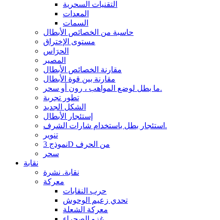
التقنيات السحرية
المعدات
السمات
حاسبة من الخصائص الأبطال
مستوى الإختراق
الحرَاس
المصير
مقارنة الخصائص الأبطال
مقارنة بين قوة الأبطال
ما بطل لوضع المواهب ، رون أو سحر.
تطور تجربة
الشكل الجديد
إستئجار الأبطال
استئجار بطل باستخدام شارات الشرف.
تنوير
نموذج 3D من الحرف
سحر
نقابة
نقابة. نشرة
معركة
حرب النقابات
تحدي زعيم الوحوش
معركة الشعلة
غزو الصحراء