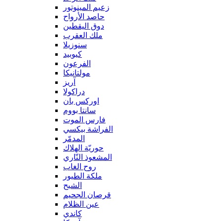
زعيم المينوتور
حاصد الأرواح
دوق اليقطين
ملك العقرب
سنوزيلا
كيوبيد
الفرعون
مولتانيكا
آريز
دراكولا
اوركس بان
سانتا بووم
فارس الموت
الفراشة بيكسي
المدمّر
حوريّة الهلاك
المشعوذ النّاري
روح الغاب
ملكة الطيور
الشبح
قرصان الجحيم
عين الظلام
كاندي