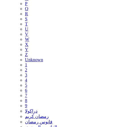
P
Q
R
S
T
U
V
W
X
Y
Z
Unknown
1
2
3
4
5
6
7
8
9
دراكولا
رمضان كريم
فانوس رمضان