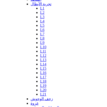
تجربة الأبطال
L1
L2
L3
L4
L5
L6
L7
L8
L9
L10
L11
L12
L13
L14
L15
L16
L17
L18
L19
L20
L21
زحف الوحوش
غزوة