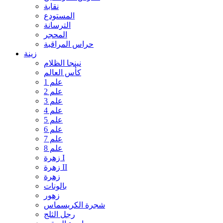
نقابة
المستودع
الترسانة
المحجر
حراس المراقبة
زينة
نينجا الظلام
كأس العالم
علم 1
علم 2
علم 3
علم 4
علم 5
علم 6
علم 7
علم 8
زهرة I
زهرة II
زهرة
بالونات
زهور
شجرة الكريسماس
رجل الثلج